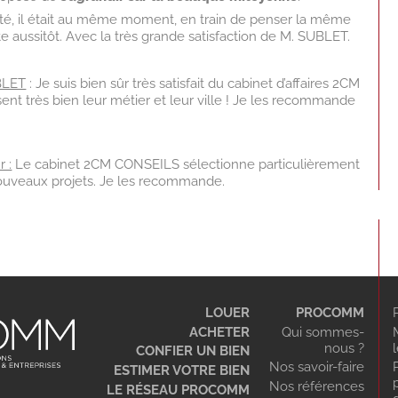
té, il était au même moment, en train de penser la même
aite aussitôt. Avec la très grande satisfaction de M. SUBLET.
BLET
: Je suis bien sûr très satisfait du cabinet d’affaires 2CM
ent très bien leur métier et leur ville ! Je les recommande
 :
Le cabinet 2CM CONSEILS sélectionne particulièrement
nouveaux projets. Je les recommande.
LOUER
PROCOMM
ACHETER
Qui sommes-
nous ?
CONFIER UN BIEN
Nos savoir-faire
ESTIMER VOTRE BIEN
Nos références
LE RÉSEAU PROCOMM