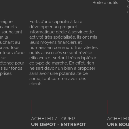
Boite à outils
seigne
Forts d’une capacité à faire
 cabinets
développer un progiciel
s souhaitant
informatique dédié à servir cette
n la
activité très spécialisée, ils ont mis
ouchant au
leurs moyens financiers et
rise. Tous
humains en commun. Très vite les
enteurs d’une
outils ainsi créés se sont révélés
eur
efficaces et surtout très adaptés à
pétence pour
ce type de marché. En effet, rien
ns sur fonds
ne sert d’avoir un bien à proposer
rises.
sans avoir une potentialité de
sortie, tout comme avoir des
clients…
ACHETER / LOUER
ACHETER
UN DÉPÔT - ENTREPÔT
UNE BO