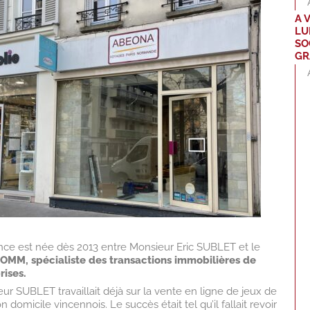
A 
LU
SO
GR
nce est née dès 2013 entre Monsieur Eric SUBLET et le
OMM, spécialiste des transactions immobilières de
ises.
r SUBLET travaillait déjà sur la vente en ligne de jeux de
 domicile vincennois. Le succès était tel qu’il fallait revoir