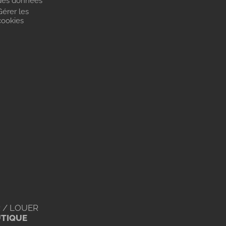
des données
Gérer les
cookies
 / LOUER
UTIQUE