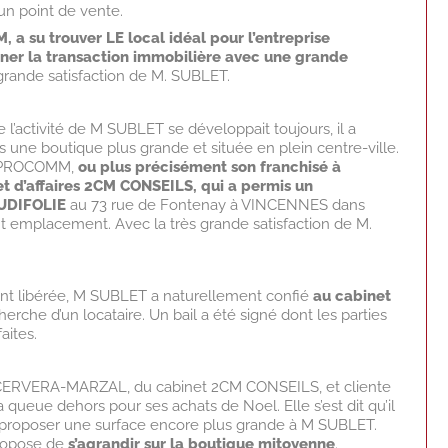
 un point de vente.
 a su trouver LE local idéal pour l’entreprise
ner la transaction immobilière avec une grande
 grande satisfaction de M. SUBLET.
 l’activité de M SUBLET se développait toujours, il a
ns une boutique plus grande et située en plein centre-ville.
 à PROCOMM,
ou plus précisément son franchisé à
t d’affaires 2CM CONSEILS, qui a permis un
UDIFOLIE
au 73 rue de Fontenay à VINCENNES dans
t emplacement. Avec la très grande satisfaction de M.
tant libérée, M SUBLET a naturellement confié
au cabinet
herche d’un locataire. Un bail a été signé dont les parties
aites.
 CERVERA-MARZAL, du cabinet 2CM CONSEILS, et cliente
a queue dehors pour ses achats de Noel. Elle s’est dit qu’il
 proposer une surface encore plus grande à M SUBLET.
 propose de
s’agrandir sur la boutique mitoyenne
.