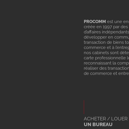
PROCOMM
est une en
créée en 1997 par des
d’affaires indépendant
développer en commu
transaction de biens t
commerce et à l’entrep
nos cabinets sont dét
carte professionnelle l
reconnaissant la com
réaliser des transactio
de commerce et entrep
ACHETER / LOUER
UN BUREAU