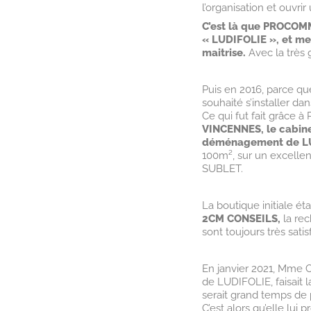
l’organisation et ouvrir
C’est là que PROCOMM,
« LUDIFOLIE », et me
maitrise.
Avec la très
Puis en 2016, parce que
souhaité s’installer da
Ce qui fut fait grâce
VINCENNES, le cabine
déménagement de L
100m², sur un excellen
SUBLET.
La boutique initiale é
2CM CONSEILS,
la rec
sont toujours très satisf
En janvier 2021, Mme
de LUDIFOLIE, faisait l
serait grand temps de
C’est alors qu’elle lui