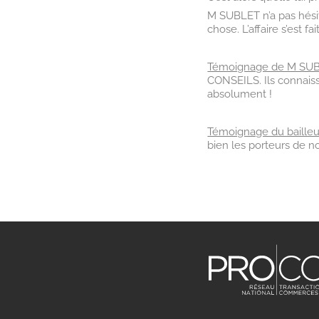
M SUBLET n’a pas hési
chose. L’affaire s’est f
Témoignage de M SU
CONSEILS. Ils connaiss
absolument !
Témoignage du bailleur
bien les porteurs de 