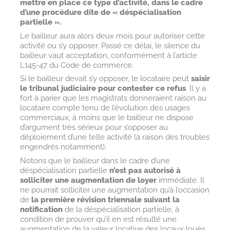
mettre en place ce type d’activité, dans le cadre
d’une procédure dite de « déspécialisation
partielle ».
Le bailleur aura alors deux mois pour autoriser cette
activité ou s’y opposer. Passé ce délai, le silence du
bailleur vaut acceptation, conformément à l’article
L145-47 du Code de commerce.
Si le bailleur devait s’y opposer, le locataire peut
saisir
le tribunal judiciaire pour contester ce refus
. Il y a
fort à parier que les magistrats donneraient raison au
locataire compte tenu de l’évolution des usages
commerciaux, à moins que le bailleur ne dispose
d’argument très sérieux pour s’opposer au
déploiement d’une telle activité (à raison des troubles
engendrés notamment).
Notons que le bailleur dans le cadre d’une
déspécialisation partielle
n’est pas autorisé à
solliciter une augmentation de loyer
immédiate. Il
ne pourrait solliciter une augmentation qu’à l’occasion
de
la première révision triennale suivant la
notification
de la déspécialisation partielle, à
condition de prouver qu’il en est résulté une
augmentation de la valeur locative des locaux loués