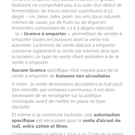
(boissons ne comportant pas, à la suite d’un début de
fermentation, de traces d’alcool supérieures à 1,2
degré – vin, bière, cidre, poiré, les vins doux naturels,
crèmes de cassis, jus de fruits ou de légumes
fermentés comportant de 1,2 à 3 degrés d’alcool).
la «
licence à emporter
», permettant de vendre à
emporter toutes les boissons dont la vente est
autorisée. La licence de vente d’alcool à emporter
concerne également la vente par internet ainsi que
la livraison, ce type de vente étant assimilée à de la
vente à emporter.
Aucune licence
spécifique n’est requise pour de la
vente à emporter de
boissons non alcoolisées
.
A noter : la vente de boissons alcoolisées la nuit peut
être interdite par certaines communes. Il est donc
nécessaire de se renseigner sur la politique
municipale avant de mettre en place ce type
d’activité.
Et même si la commune l’autorise, une
autorisation
spécifique
est nécessaire pour la
vente d’alcool de
nuit, entre 22h00 et 8h00.
Conformément à l’article L3331-4 du Code de la santé