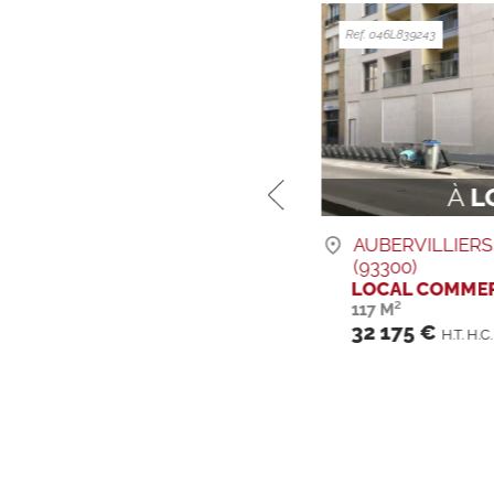
Ref. 046L839243
Ref. 842D841041
À
LOUER
À
L
AUBERVILLIERS
SARRIANS (8426
(93300)
DÉPÔT – ENTR
LOCAL COMMERCIAL
81 M²
6 000 €
117 M²
H.T. H.C. 
32 175 €
H.T. H.C. / an