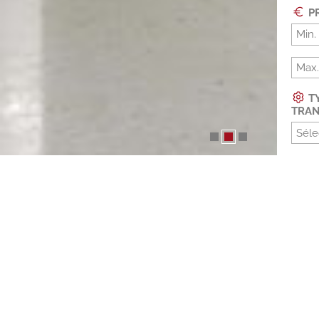
PR
TY
TRAN
Séle