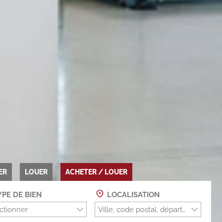
ER
LOUER
ACHETER / LOUER
PE DE BIEN
LOCALISATION
ctionner