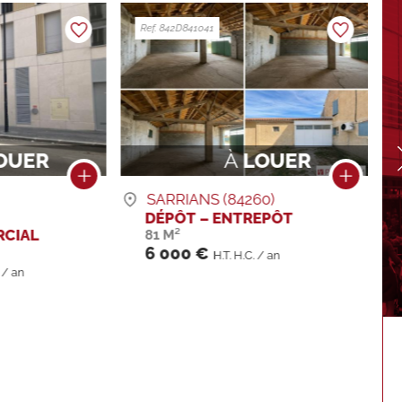
Ref. 016I839219
OUER
À
VENDRE
0)
PARIS (75020)
EPÔT
IMMEUBLE
499 M²
2 850 000 €
/ an
H.I.