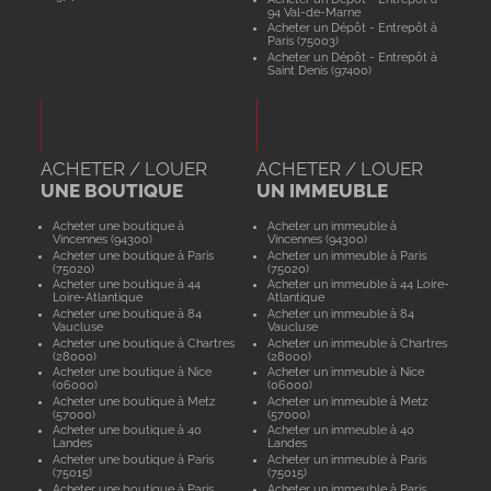
94 Val-de-Marne
Acheter un Dépôt - Entrepôt à
Paris (75003)
Acheter un Dépôt - Entrepôt à
Saint Denis (97400)
ACHETER / LOUER
ACHETER / LOUER
UNE BOUTIQUE
UN IMMEUBLE
Acheter une boutique à
Acheter un immeuble à
Vincennes (94300)
Vincennes (94300)
Acheter une boutique à Paris
Acheter un immeuble à Paris
(75020)
(75020)
Acheter une boutique à 44
Acheter un immeuble à 44 Loire-
Loire-Atlantique
Atlantique
Acheter une boutique à 84
Acheter un immeuble à 84
Vaucluse
Vaucluse
Acheter une boutique à Chartres
Acheter un immeuble à Chartres
(28000)
(28000)
Acheter une boutique à Nice
Acheter un immeuble à Nice
(06000)
(06000)
Acheter une boutique à Metz
Acheter un immeuble à Metz
(57000)
(57000)
Acheter une boutique à 40
Acheter un immeuble à 40
Landes
Landes
Acheter une boutique à Paris
Acheter un immeuble à Paris
(75015)
(75015)
Acheter une boutique à Paris
Acheter un immeuble à Paris