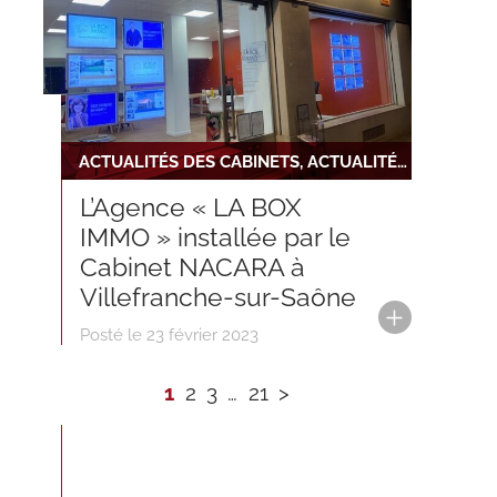
ACTUALITÉS DES CABINETS, ACTUALITÉS DU RÉSEAU
L’Agence « LA BOX
IMMO » installée par le
Cabinet NACARA à
Villefranche-sur-Saône
Posté le 23 février 2023
1
2
3
…
21
>