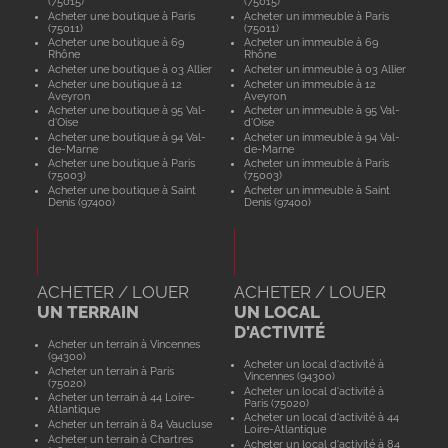
(75015)
(75015)
Acheter une boutique à Paris
Acheter un immeuble à Paris
(75011)
(75011)
Acheter une boutique à 69
Acheter un immeuble à 69
Rhône
Rhône
Acheter une boutique à 03 Allier
Acheter un immeuble à 03 Allier
Acheter une boutique à 12
Acheter un immeuble à 12
Aveyron
Aveyron
Acheter une boutique à 95 Val-
Acheter un immeuble à 95 Val-
d'Oise
d'Oise
Acheter une boutique à 94 Val-
Acheter un immeuble à 94 Val-
de-Marne
de-Marne
Acheter une boutique à Paris
Acheter un immeuble à Paris
(75003)
(75003)
Acheter une boutique à Saint
Acheter un immeuble à Saint
Denis (97400)
Denis (97400)
ACHETER / LOUER
ACHETER / LOUER
UN TERRAIN
UN LOCAL
D'ACTIVITÉ
Acheter un terrain à Vincennes
(94300)
Acheter un local d'activité à
Acheter un terrain à Paris
Vincennes (94300)
(75020)
Acheter un local d'activité à
Acheter un terrain à 44 Loire-
Paris (75020)
Atlantique
Acheter un local d'activité à 44
Acheter un terrain à 84 Vaucluse
Loire-Atlantique
Acheter un terrain à Chartres
Acheter un local d'activité à 84