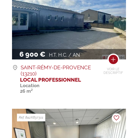
6 900 €
H.T. H.C. / AN
SAINT-RÉMY-DE-PROVENCE
VOIR LE
(13210)
DESCRIPTIF
LOCAL PROFESSIONNEL
Location
26 m²
Ref. 842X837311