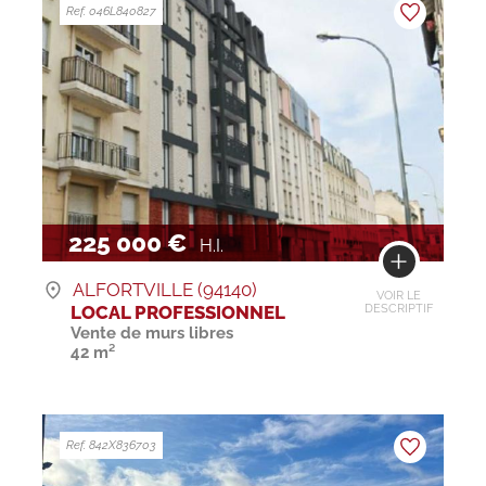
Ref. 046L840827
225 000 €
H.I.
ALFORTVILLE (94140)
VOIR LE
LOCAL PROFESSIONNEL
DESCRIPTIF
Vente de murs libres
42 m²
Ref. 842X836703