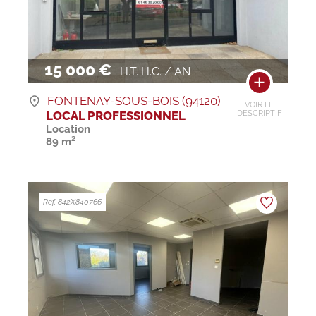
15 000 €
H.T. H.C. / AN
FONTENAY-SOUS-BOIS (94120)
VOIR LE
LOCAL PROFESSIONNEL
DESCRIPTIF
Location
89 m²
Ref. 842X840766