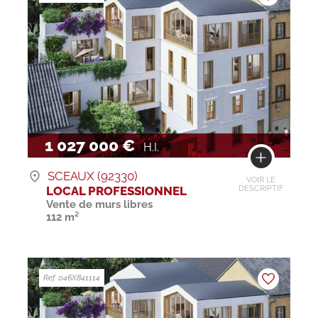
1 027 000 €
H.I.
SCEAUX (92330)
VOIR LE
LOCAL PROFESSIONNEL
DESCRIPTIF
Vente de murs libres
112 m²
Ref. 046X841114