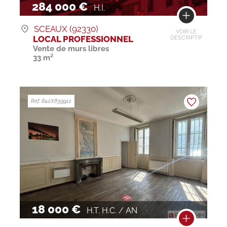
284 000 €
H.I.
SCEAUX (92330)
VOIR LE
LOCAL PROFESSIONNEL
DESCRIPTIF
Vente de murs libres
33 m²
Ref. 842X839911
18 000 €
H.T. H.C. / AN