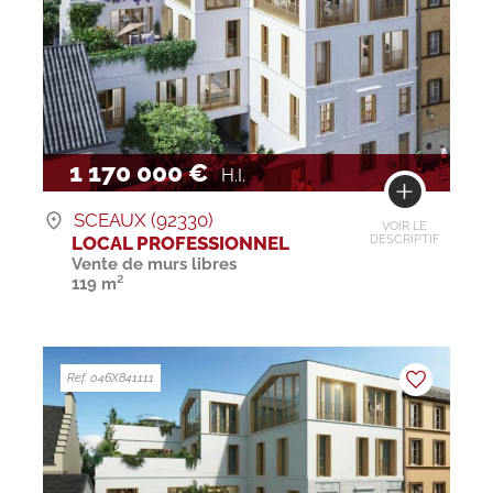
1 170 000 €
H.I.
SCEAUX (92330)
VOIR LE
LOCAL PROFESSIONNEL
DESCRIPTIF
Vente de murs libres
119 m²
Ref. 046X841111