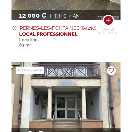
12 000 €
H.T. H.C. / AN
PERNES-LES-FONTAINES (84210)
VOIR LE
LOCAL PROFESSIONNEL
DESCRIPTIF
Location
83 m²
Ref. 842X840496