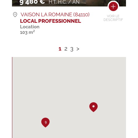
9 480 €
H.T. H.C. / AN
VAISON LA ROMAINE (84110)
VOIR LE
LOCAL PROFESSIONNEL
DESCRIPTIF
Location
103 m²
1
2
3
>
9