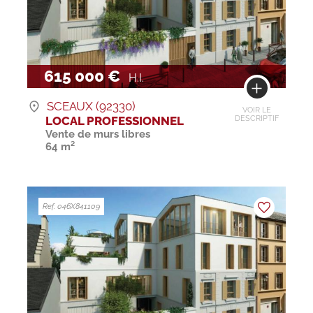
615 000 €
H.I.
SCEAUX (92330)
VOIR LE
LOCAL PROFESSIONNEL
DESCRIPTIF
Vente de murs libres
64 m²
Ref. 046X841109