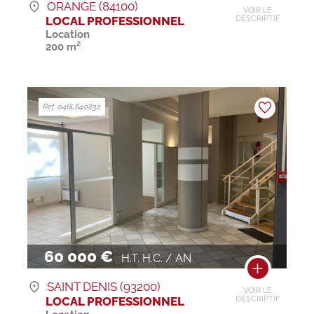
ORANGE (84100)
VOIR LE
LOCAL PROFESSIONNEL
DESCRIPTIF
Location
200 m²
Ref. 046L840832
60 000 €
H.T. H.C. / AN
SAINT DENIS (93200)
VOIR LE
LOCAL PROFESSIONNEL
DESCRIPTIF