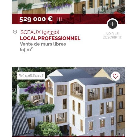
529 000 €
H.I.
SCEAUX (92330)
VOIR LE
LOCAL PROFESSIONNEL
DESCRIPTIF
Vente de murs libres
64 m²
Ref. 046L841108