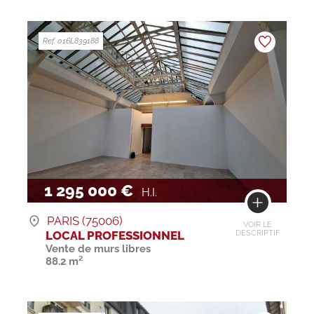
Ref. 016L839188
1 295 000 €
H.I.
PARIS (75006)
VOIR LE
LOCAL PROFESSIONNEL
DESCRIPTIF
Vente de murs libres
88.2 m²