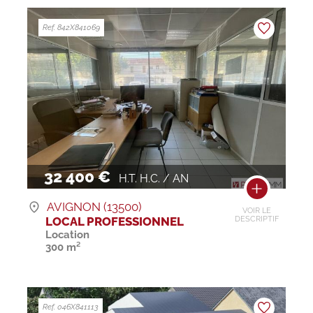
Ref. 842X841069
32 400 €
H.T. H.C. / AN
AVIGNON (13500)
VOIR LE
LOCAL PROFESSIONNEL
DESCRIPTIF
Location
300 m²
Ref. 046X841113