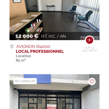
12 000 €
H.T. H.C. / AN
AVIGNON (84000)
VOIR LE
LOCAL PROFESSIONNEL
DESCRIPTIF
Location
85 m²
Ref. 046X840787