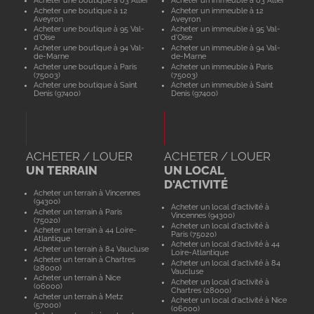
Acheter une boutique à 03 Allier
Acheter un immeuble à 03 Allier
Acheter une boutique à 12
Acheter un immeuble à 12
Aveyron
Aveyron
Acheter une boutique à 95 Val-
Acheter un immeuble à 95 Val-
d'Oise
d'Oise
Acheter une boutique à 94 Val-
Acheter un immeuble à 94 Val-
de-Marne
de-Marne
Acheter une boutique à Paris
Acheter un immeuble à Paris
(75003)
(75003)
Acheter une boutique à Saint
Acheter un immeuble à Saint
Denis (97400)
Denis (97400)
ACHETER / LOUER
ACHETER / LOUER
UN TERRAIN
UN LOCAL
D'ACTIVITÉ
Acheter un terrain à Vincennes
(94300)
Acheter un local d'activité à
Acheter un terrain à Paris
Vincennes (94300)
(75020)
Acheter un local d'activité à
Acheter un terrain à 44 Loire-
Paris (75020)
Atlantique
Acheter un local d'activité à 44
Acheter un terrain à 84 Vaucluse
Loire-Atlantique
Acheter un terrain à Chartres
Acheter un local d'activité à 84
(28000)
Vaucluse
Acheter un terrain à Nice
Acheter un local d'activité à
(06000)
Chartres (28000)
Acheter un terrain à Metz
Acheter un local d'activité à Nice
(57000)
(06000)