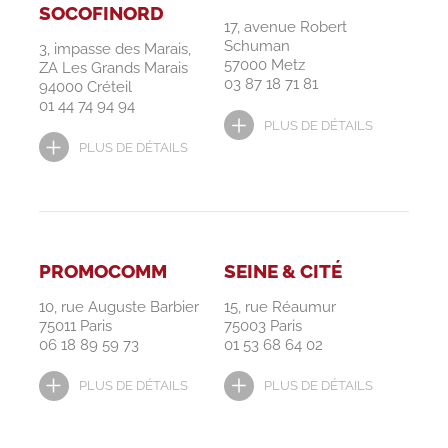
SOCOFINORD
17, avenue Robert
Schuman
3, impasse des Marais,
57000 Metz
ZA Les Grands Marais
03 87 18 71 81
94000 Créteil
01 44 74 94 94
PLUS DE DÉTAILS
PLUS DE DÉTAILS
PROMOCOMM
SEINE & CITÉ
10, rue Auguste Barbier
15, rue Réaumur
75011 Paris
75003 Paris
06 18 89 59 73
01 53 68 64 02
PLUS DE DÉTAILS
PLUS DE DÉTAILS