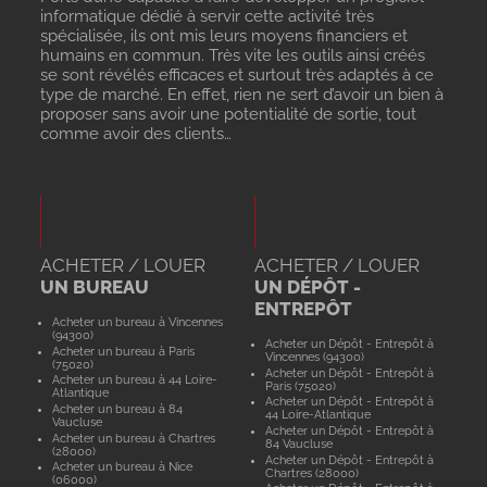
informatique dédié à servir cette activité très
spécialisée, ils ont mis leurs moyens financiers et
humains en commun. Très vite les outils ainsi créés
se sont révélés efficaces et surtout très adaptés à ce
type de marché. En effet, rien ne sert d’avoir un bien à
proposer sans avoir une potentialité de sortie, tout
comme avoir des clients…
ACHETER / LOUER
ACHETER / LOUER
UN BUREAU
UN DÉPÔT -
ENTREPÔT
Acheter un bureau à Vincennes
(94300)
Acheter un Dépôt - Entrepôt à
Acheter un bureau à Paris
Vincennes (94300)
(75020)
Acheter un Dépôt - Entrepôt à
Acheter un bureau à 44 Loire-
Paris (75020)
Atlantique
Acheter un Dépôt - Entrepôt à
Acheter un bureau à 84
44 Loire-Atlantique
Vaucluse
Acheter un Dépôt - Entrepôt à
Acheter un bureau à Chartres
84 Vaucluse
(28000)
Acheter un Dépôt - Entrepôt à
Acheter un bureau à Nice
Chartres (28000)
(06000)