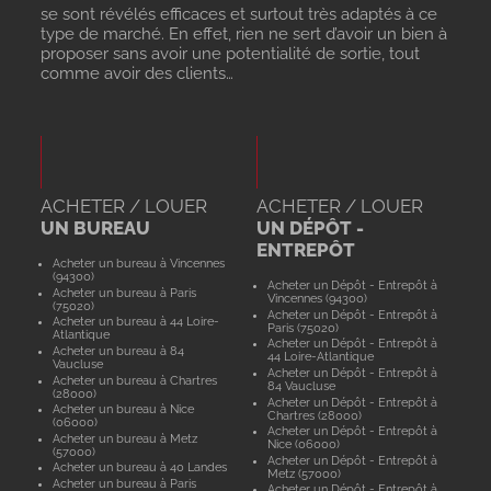
se sont révélés efficaces et surtout très adaptés à ce
type de marché. En effet, rien ne sert d’avoir un bien à
proposer sans avoir une potentialité de sortie, tout
comme avoir des clients…
ACHETER / LOUER
ACHETER / LOUER
UN BUREAU
UN DÉPÔT -
ENTREPÔT
Acheter un bureau à Vincennes
(94300)
Acheter un Dépôt - Entrepôt à
Acheter un bureau à Paris
Vincennes (94300)
(75020)
Acheter un Dépôt - Entrepôt à
Acheter un bureau à 44 Loire-
Paris (75020)
Atlantique
Acheter un Dépôt - Entrepôt à
Acheter un bureau à 84
44 Loire-Atlantique
Vaucluse
Acheter un Dépôt - Entrepôt à
Acheter un bureau à Chartres
84 Vaucluse
(28000)
Acheter un Dépôt - Entrepôt à
Acheter un bureau à Nice
Chartres (28000)
(06000)
Acheter un Dépôt - Entrepôt à
Acheter un bureau à Metz
Nice (06000)
(57000)
Acheter un Dépôt - Entrepôt à
Acheter un bureau à 40 Landes
Metz (57000)
Acheter un bureau à Paris
Acheter un Dépôt - Entrepôt à