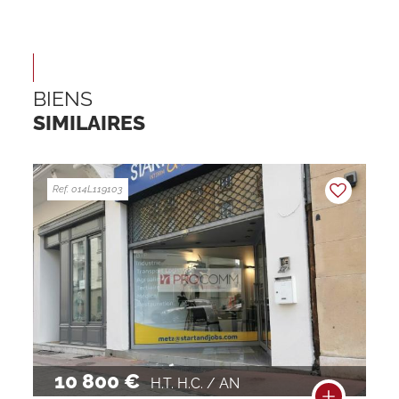
BIENS
SIMILAIRES
Ref. 014L119103
10 800 €
H.T. H.C. / AN