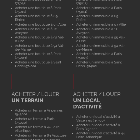
(75015)
(75015)
Acheter une boutique à Paris
Acheter un immeuble à Paris
(75011)
(75011)
Acheter une boutique à 69
Acheter un immeuble à 69
Rhône
Rhône
Acheter une boutique à 03 Allier
Acheter un immeuble à 03 Allier
Acheter une boutique à 12
Acheter un immeuble à 12
Aveyron
Aveyron
Acheter une boutique à 95 Val-
Acheter un immeuble à 95 Val-
d'Oise
d'Oise
Acheter une boutique à 94 Val-
Acheter un immeuble à 94 Val-
de-Marne
de-Marne
Acheter une boutique à Paris
Acheter un immeuble à Paris
(75003)
(75003)
Acheter une boutique à Saint
Acheter un immeuble à Saint
Denis (97400)
Denis (97400)
ACHETER / LOUER
ACHETER / LOUER
UN TERRAIN
UN LOCAL
D'ACTIVITÉ
Acheter un terrain à Vincennes
(94300)
Acheter un local d'activité à
Acheter un terrain à Paris
Vincennes (94300)
(75020)
Acheter un local d'activité à
Acheter un terrain à 44 Loire-
Paris (75020)
Atlantique
Acheter un local d'activité à 44
Acheter un terrain à 84 Vaucluse
Loire-Atlantique
Acheter un terrain à Chartres