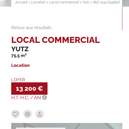
Accueil
>
Location
>
Local commercial
>
Yutz
> Ref. 014L839856
Retour aux résultats
LOCAL COMMERCIAL
YUTZ
75.5 m²
Location
LOYER
13 200 €
H.T. H.C. / AN