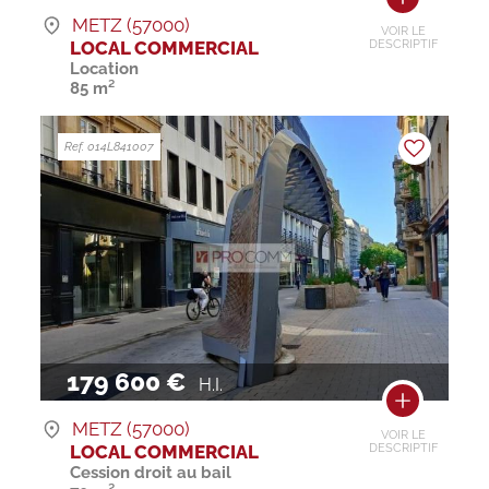
METZ (57000)
VOIR LE
LOCAL COMMERCIAL
DESCRIPTIF
Location
85 m²
Ref. 014L841007
179 600 €
H.I.
METZ (57000)
VOIR LE
LOCAL COMMERCIAL
DESCRIPTIF
Cession droit au bail