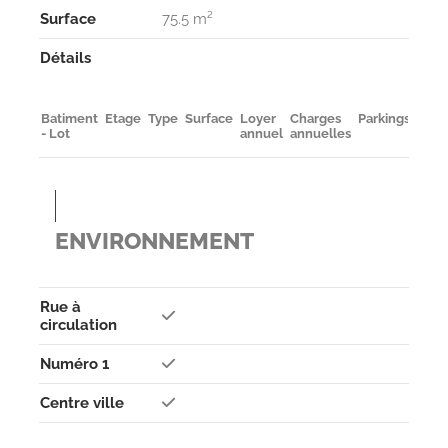
Surface
75.5 m²
Détails
Batiment
Etage
Type
Surface
Loyer
Charges
Parkings
Dispo
- Lot
annuel
annuelles
ENVIRONNEMENT
Rue à
circulation
Numéro 1
Centre ville