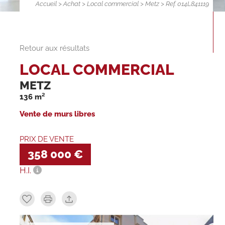
Accueil
>
Achat
>
Local commercial
>
Metz
> Ref. 014L841119
Retour aux résultats
LOCAL COMMERCIAL
METZ
136 m²
Vente de murs libres
PRIX DE VENTE
358 000 €
H.I.