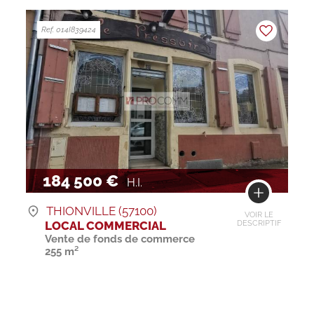
Ref. 014I839424
184 500 €
H.I.
THIONVILLE (57100)
VOIR LE
LOCAL COMMERCIAL
DESCRIPTIF
Vente de fonds de commerce
255 m²