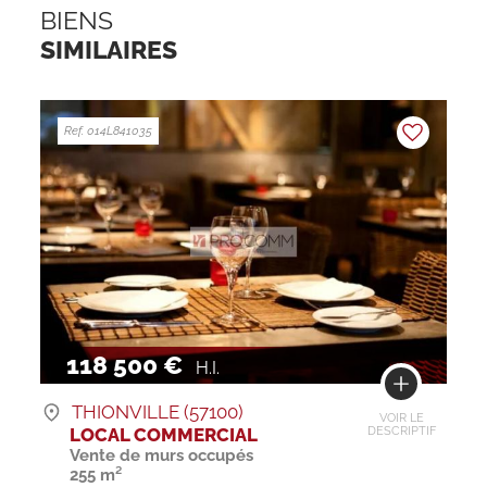
BIENS
SIMILAIRES
Ref. 014L841035
118 500 €
H.I.
THIONVILLE (57100)
VOIR LE
LOCAL COMMERCIAL
DESCRIPTIF
Vente de murs occupés
255 m²