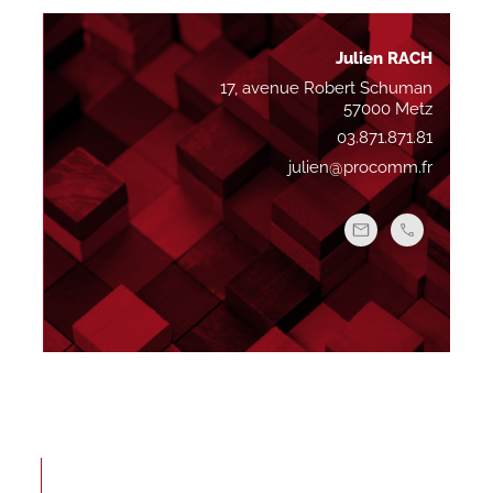
Julien RACH
17, avenue Robert Schuman
57000 Metz
03.871.871.81
julien@procomm.fr