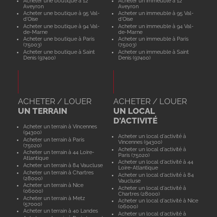
Acheter une boutique à 12
Acheter un immeuble à 12
Aveyron
Aveyron
Acheter une boutique à 95 Val-
Acheter un immeuble à 95 Val-
d'Oise
d'Oise
Acheter une boutique à 94 Val-
Acheter un immeuble à 94 Val-
de-Marne
de-Marne
Acheter une boutique à Paris
Acheter un immeuble à Paris
(75003)
(75003)
Acheter une boutique à Saint
Acheter un immeuble à Saint
Denis (97400)
Denis (97400)
ACHETER / LOUER
ACHETER / LOUER
UN TERRAIN
UN LOCAL
D'ACTIVITÉ
Acheter un terrain à Vincennes
(94300)
Acheter un local d'activité à
Acheter un terrain à Paris
Vincennes (94300)
(75020)
Acheter un local d'activité à
Acheter un terrain à 44 Loire-
Paris (75020)
Atlantique
Acheter un local d'activité à 44
Acheter un terrain à 84 Vaucluse
Loire-Atlantique
Acheter un terrain à Chartres
Acheter un local d'activité à 84
(28000)
Vaucluse
Acheter un terrain à Nice
Acheter un local d'activité à
(06000)
Chartres (28000)
Acheter un terrain à Metz
Acheter un local d'activité à Nice
(57000)
(06000)
Acheter un terrain à 40 Landes
Acheter un local d'activité à