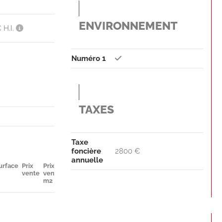
ENVIRONNEMENT
 H.I.
Numéro 1
TAXES
Taxe
foncière
2800 €
annuelle
urface
Prix
Prix
Parkings
Disponibilité
vente
vente
m2