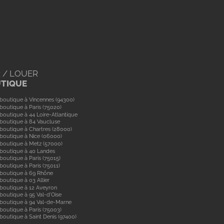
 / LOUER
UTIQUE
boutique à Vincennes (94300)
boutique à Paris (75020)
boutique à 44 Loire-Atlantique
boutique à 84 Vaucluse
boutique à Chartres (28000)
boutique à Nice (06000)
boutique à Metz (57000)
 boutique à 40 Landes
boutique à Paris (75015)
boutique à Paris (75011)
 boutique à 69 Rhône
boutique à 03 Allier
boutique à 12 Aveyron
boutique à 95 Val-d'Oise
 boutique à 94 Val-de-Marne
boutique à Paris (75003)
boutique à Saint Denis (97400)