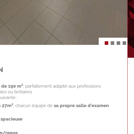
N
 de 190 m²
, parfaitement adapté aux professions
es ou tertiaires
uivante :
n 27m²
, chacun équipé de
sa propre salle d'examen
e spacieuse
on/repos