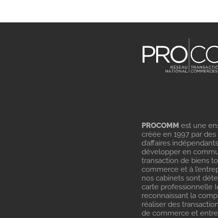
PROCOMM
est une en
créée en 1997 par des
d’affaires indépendant
développer en commu
transaction de biens t
commerce et à l’entrep
nos cabinets sont dét
carte professionnelle l
reconnaissant la com
réaliser des transactio
de commerce et entrep