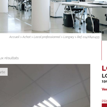
Accueil
>
Achat
>
Local professionnel
>
Longwy
> Ref. 014X840455
ux résultats
L
rte
L
19
Ve
PR