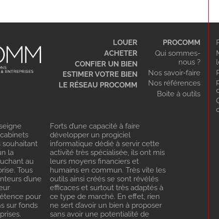
LOUER
PROCOMM
ACHETER
Qui sommes-
nous ?
CONFIER UN BIEN
Nos savoir-faire
ESTIMER VOTRE BIEN
Nos références
LE RÉSEAU PROCOMM
Boite à outils
seigne
Forts d’une capacité à faire
 cabinets
développer un progiciel
s souhaitant
informatique dédié à servir cette
n la
activité très spécialisée, ils ont mis
ouchant au
leurs moyens financiers et
rise. Tous
humains en commun. Très vite les
enteurs d’une
outils ainsi créés se sont révélés
eur
efficaces et surtout très adaptés à
pétence pour
ce type de marché. En effet, rien
ns sur fonds
ne sert d’avoir un bien à proposer
rises.
sans avoir une potentialité de