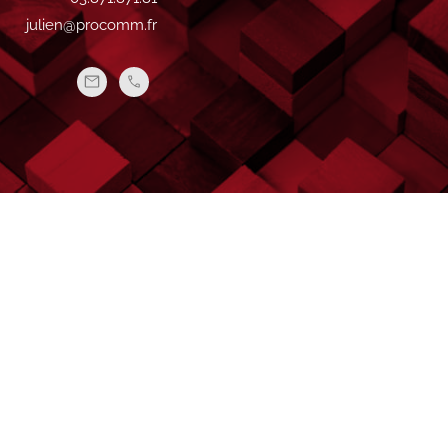
julien@procomm.fr