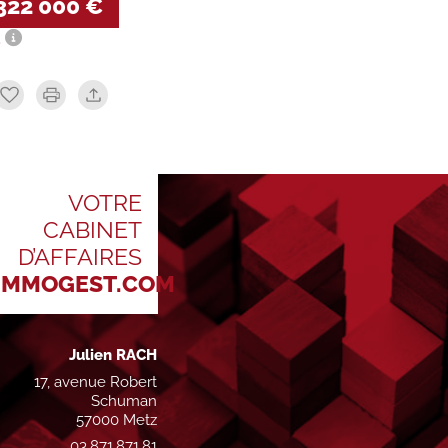
322 000 €
.
VOTRE
CABINET
D’AFFAIRES
IMMOGEST.COM
Julien RACH
17, avenue Robert
Schuman
57000 Metz
03.871.871.81