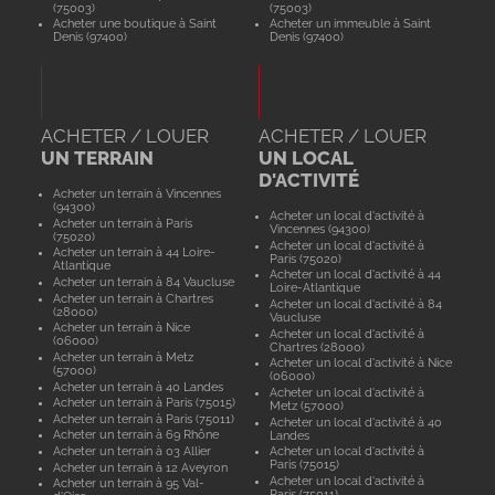
(75003)
(75003)
Acheter une boutique à Saint
Acheter un immeuble à Saint
Denis (97400)
Denis (97400)
ACHETER / LOUER
ACHETER / LOUER
UN TERRAIN
UN LOCAL
D'ACTIVITÉ
Acheter un terrain à Vincennes
(94300)
Acheter un local d'activité à
Acheter un terrain à Paris
Vincennes (94300)
(75020)
Acheter un local d'activité à
Acheter un terrain à 44 Loire-
Paris (75020)
Atlantique
Acheter un local d'activité à 44
Acheter un terrain à 84 Vaucluse
Loire-Atlantique
Acheter un terrain à Chartres
Acheter un local d'activité à 84
(28000)
Vaucluse
Acheter un terrain à Nice
Acheter un local d'activité à
(06000)
Chartres (28000)
Acheter un terrain à Metz
Acheter un local d'activité à Nice
(57000)
(06000)
Acheter un terrain à 40 Landes
Acheter un local d'activité à
Acheter un terrain à Paris (75015)
Metz (57000)
Acheter un terrain à Paris (75011)
Acheter un local d'activité à 40
Acheter un terrain à 69 Rhône
Landes
Acheter un terrain à 03 Allier
Acheter un local d'activité à
Paris (75015)
Acheter un terrain à 12 Aveyron
Acheter un local d'activité à
Acheter un terrain à 95 Val-
Paris (75011)