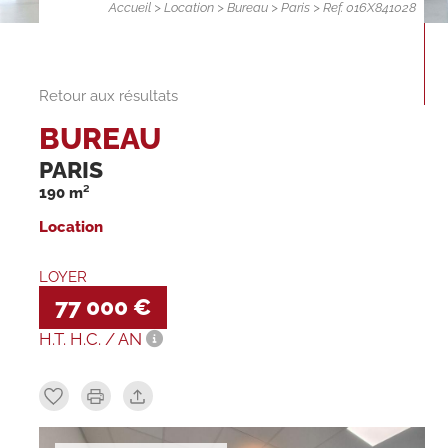
Accueil
>
Location
>
Bureau
>
Paris
> Ref. 016X841028
Retour aux résultats
BUREAU
PARIS
190 m²
Location
LOYER
77 000 €
H.T. H.C. / AN