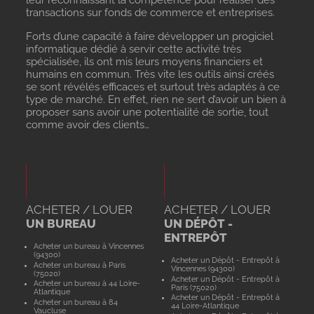
leur reconnaissant la compétence pour réaliser des
transactions sur fonds de commerce et entreprises.
Forts d’une capacité à faire développer un progiciel
informatique dédié à servir cette activité très
spécialisée, ils ont mis leurs moyens financiers et
humains en commun. Très vite les outils ainsi créés
se sont révélés efficaces et surtout très adaptés à ce
type de marché. En effet, rien ne sert d’avoir un bien à
proposer sans avoir une potentialité de sortie, tout
comme avoir des clients…
ACHETER / LOUER
ACHETER / LOUER
UN BUREAU
UN DÉPÔT -
ENTREPÔT
Acheter un bureau à Vincennes
(94300)
Acheter un Dépôt - Entrepôt à
Acheter un bureau à Paris
Vincennes (94300)
(75020)
Acheter un Dépôt - Entrepôt à
Acheter un bureau à 44 Loire-
Paris (75020)
Atlantique
Acheter un Dépôt - Entrepôt à
Acheter un bureau à 84
44 Loire-Atlantique
Vaucluse