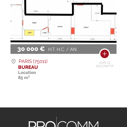
30 000 €
H.T. H.C. / AN
PARIS (75011)
VOIR LE
BUREAU
DESCRIPTIF
Location
85 m²