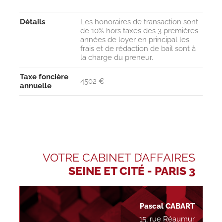
Détails
Les honoraires de transaction sont
de 10% hors taxes des 3 premières
années de loyer en principal les
frais et de rédaction de bail sont à
la charge du preneur.
Taxe foncière
4502 €
annuelle
VOTRE CABINET D’AFFAIRES
SEINE ET CITÉ - PARIS 3
Pascal CABART
15, rue Réaumur