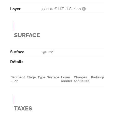
Loyer
77 000 € H.T. H.C. / an
SURFACE
Surface
190 m²
Détails
Batiment
Etage
Type
Surface
Loyer
Charges
Parkings
Dispo
- Lot
annuel
annuelles
TAXES