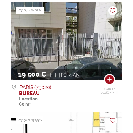
Ref. 046L840378
19 500 €
H.T. H.C. / AN
PARIS (75020)
VOIR LE
BUREAU
DESCRIPTIF
Location
65 m²
Ref. 942L837556