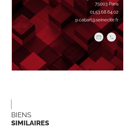
75003 Paris
01.53.68.64.02
p.cabart@seinecite.fr
BIENS
SIMILAIRES