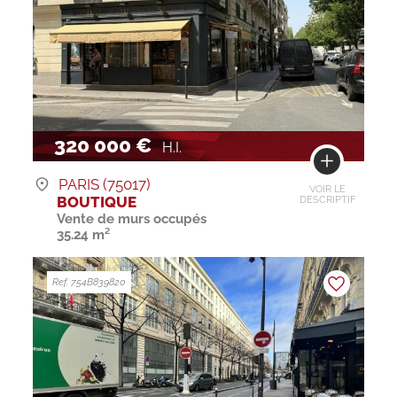
320 000 €
H.I.
PARIS (75017)
VOIR LE
BOUTIQUE
DESCRIPTIF
Vente de murs occupés
35.24 m²
Ref. 754B839820