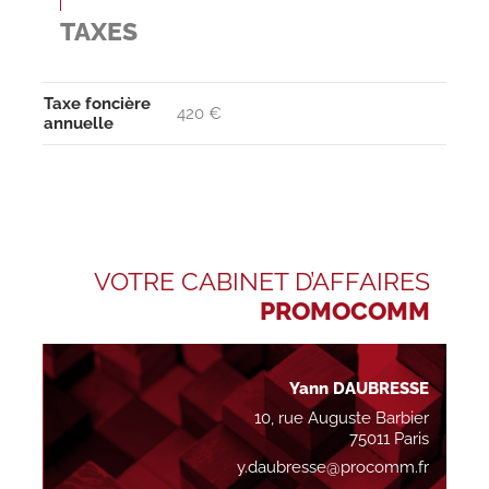
TAXES
Taxe foncière
420 €
annuelle
VOTRE CABINET D’AFFAIRES
PROMOCOMM
Yann DAUBRESSE
10, rue Auguste Barbier
75011 Paris
y.daubresse@procomm.fr