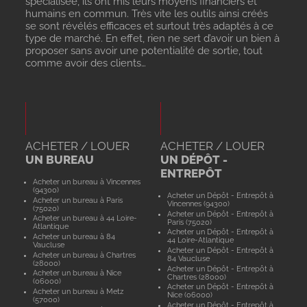
spécialisée, ils ont mis leurs moyens financiers et
humains en commun. Très vite les outils ainsi créés
se sont révélés efficaces et surtout très adaptés à ce
type de marché. En effet, rien ne sert d’avoir un bien à
proposer sans avoir une potentialité de sortie, tout
comme avoir des clients…
ACHETER / LOUER
ACHETER / LOUER
UN BUREAU
UN DÉPÔT -
ENTREPÔT
Acheter un bureau à Vincennes
(94300)
Acheter un Dépôt - Entrepôt à
Acheter un bureau à Paris
Vincennes (94300)
(75020)
Acheter un Dépôt - Entrepôt à
Acheter un bureau à 44 Loire-
Paris (75020)
Atlantique
Acheter un Dépôt - Entrepôt à
Acheter un bureau à 84
44 Loire-Atlantique
Vaucluse
Acheter un Dépôt - Entrepôt à
Acheter un bureau à Chartres
84 Vaucluse
(28000)
Acheter un Dépôt - Entrepôt à
Acheter un bureau à Nice
Chartres (28000)
(06000)
Acheter un Dépôt - Entrepôt à
Acheter un bureau à Metz
Nice (06000)
(57000)
Acheter un Dépôt - Entrepôt à