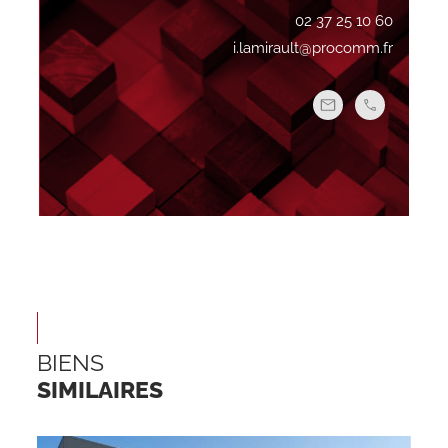
02 37 25 10 60
i.lamirault@procomm.fr
BIENS
SIMILAIRES