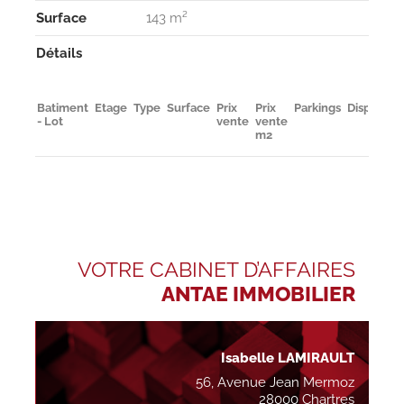
Surface
143 m²
Détails
Batiment
Etage
Type
Surface
Prix
Prix
Parkings
Disponibil
- Lot
vente
vente
m2
VOTRE CABINET D’AFFAIRES
ANTAE IMMOBILIER
Isabelle LAMIRAULT
56, Avenue Jean Mermoz
28000 Chartres