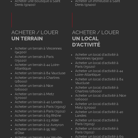
Acheter une boutique à Saint
Acheter un immeuble à Saint
Denis (97400)
Denis (97400)
ACHETER / LOUER
ACHETER / LOUER
UN TERRAIN
UN LOCAL
D'ACTIVITÉ
Acheter un terrain à Vincennes
(94300)
Acheter un local d'activité à
Acheter un terrain à Paris
Vincennes (94300)
(75020)
Acheter un local d'activité à
Acheter un terrain à 44 Loire-
Paris (75020)
Atlantique
Acheter un local d'activité à 44
Acheter un terrain à 84 Vaucluse
Loire-Atlantique
Acheter un terrain à Chartres
Acheter un local d'activité à 84
(28000)
Vaucluse
Acheter un terrain à Nice
Acheter un local d'activité à
(06000)
Chartres (28000)
Acheter un terrain à Metz
Acheter un local d'activité à Nice
(57000)
(06000)
Acheter un terrain à 40 Landes
Acheter un local d'activité à
Acheter un terrain à Paris (75015)
Metz (57000)
Acheter un terrain à Paris (75011)
Acheter un local d'activité à 40
Acheter un terrain à 69 Rhône
Landes
Acheter un terrain à 03 Allier
Acheter un local d'activité à
Paris (75015)
Acheter un terrain à 12 Aveyron
Acheter un local d'activité à
Acheter un terrain à 95 Val-
Paris (75011)
d'Oise
Acheter un local d'activité à 69
Acheter un terrain à 94 Val-de-