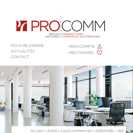
NOUS REJOINDRE
MON COMPTE
ACTUALITÉS
MES FAVORIS
CONTACT
Accueil
>
Achat
>
Local commercial
>
Gellainville
> Ref.