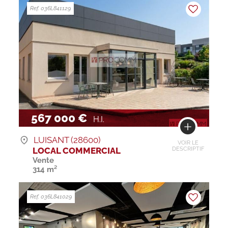
Ref. 036L841129
567 000 €
H.I.
LUISANT (28600)
VOIR LE
LOCAL COMMERCIAL
DESCRIPTIF
Vente
314 m²
Ref. 036L841029