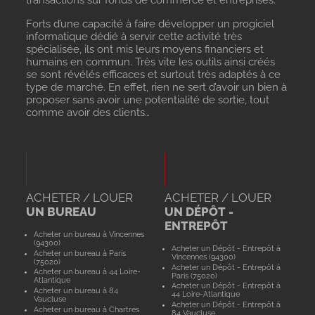
transactions sur fonds de commerce et entreprises.
Forts d’une capacité à faire développer un progiciel
informatique dédié à servir cette activité très
spécialisée, ils ont mis leurs moyens financiers et
humains en commun. Très vite les outils ainsi créés
se sont révélés efficaces et surtout très adaptés à ce
type de marché. En effet, rien ne sert d’avoir un bien à
proposer sans avoir une potentialité de sortie, tout
comme avoir des clients…
ACHETER / LOUER
ACHETER / LOUER
UN BUREAU
UN DÉPÔT -
ENTREPÔT
Acheter un bureau à Vincennes
(94300)
Acheter un Dépôt - Entrepôt à
Acheter un bureau à Paris
Vincennes (94300)
(75020)
Acheter un Dépôt - Entrepôt à
Acheter un bureau à 44 Loire-
Paris (75020)
Atlantique
Acheter un Dépôt - Entrepôt à
Acheter un bureau à 84
44 Loire-Atlantique
Vaucluse
Acheter un Dépôt - Entrepôt à
Acheter un bureau à Chartres
84 Vaucluse