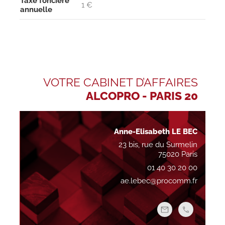
Taxe foncière
1 €
annuelle
VOTRE CABINET D’AFFAIRES
ALCOPRO - PARIS 20
Anne-Elisabeth LE BEC
23 bis, rue du Surmelin
75020 Paris
01 40 30 20 00
ae.lebec@procomm.fr