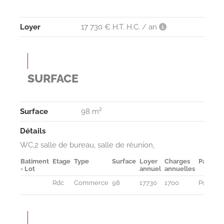
Loyer
17 730 € H.T. H.C. / an
SURFACE
Surface
98 m²
Détails
WC,2 salle de bureau, salle de réunion,
Batiment
Etage
Type
Surface
Loyer
Charges
Parking
- Lot
annuel
annuelles
Rdc
Commerce
98
17730
1700
Possible