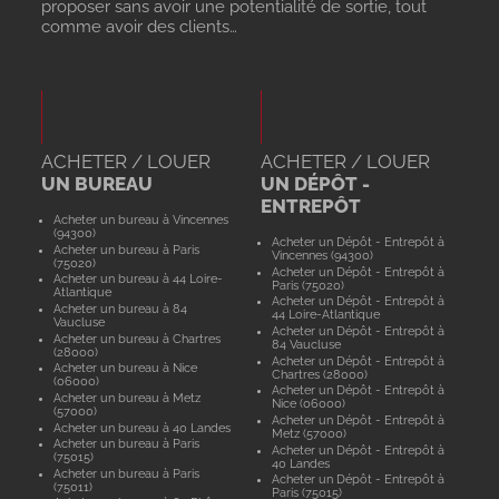
proposer sans avoir une potentialité de sortie, tout
comme avoir des clients…
ACHETER / LOUER
ACHETER / LOUER
UN BUREAU
UN DÉPÔT -
ENTREPÔT
Acheter un bureau à Vincennes
(94300)
Acheter un Dépôt - Entrepôt à
Acheter un bureau à Paris
Vincennes (94300)
(75020)
Acheter un Dépôt - Entrepôt à
Acheter un bureau à 44 Loire-
Paris (75020)
Atlantique
Acheter un Dépôt - Entrepôt à
Acheter un bureau à 84
44 Loire-Atlantique
Vaucluse
Acheter un Dépôt - Entrepôt à
Acheter un bureau à Chartres
84 Vaucluse
(28000)
Acheter un Dépôt - Entrepôt à
Acheter un bureau à Nice
Chartres (28000)
(06000)
Acheter un Dépôt - Entrepôt à
Acheter un bureau à Metz
Nice (06000)
(57000)
Acheter un Dépôt - Entrepôt à
Acheter un bureau à 40 Landes
Metz (57000)
Acheter un bureau à Paris
Acheter un Dépôt - Entrepôt à
(75015)
40 Landes
Acheter un bureau à Paris
Acheter un Dépôt - Entrepôt à
(75011)
Paris (75015)