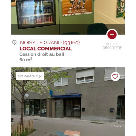
NOISY LE GRAND (93160)
VOIR LE
LOCAL COMMERCIAL
DESCRIPTIF
Cession droit au bail
60 m²
Ref. 046L841198