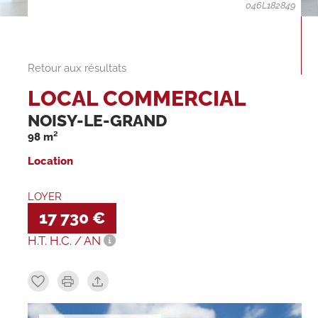
046L182849
Retour aux résultats
LOCAL COMMERCIAL
NOISY-LE-GRAND
98 m²
Location
LOYER
17 730 €
H.T. H.C. / AN