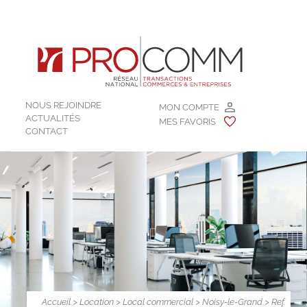
NOUS REJOINDRE
MON COMPTE
ACTUALITÉS
MES FAVORIS
CONTACT
Accueil
>
Location
>
Local commercial
>
Noisy-le-Grand
> Ref.