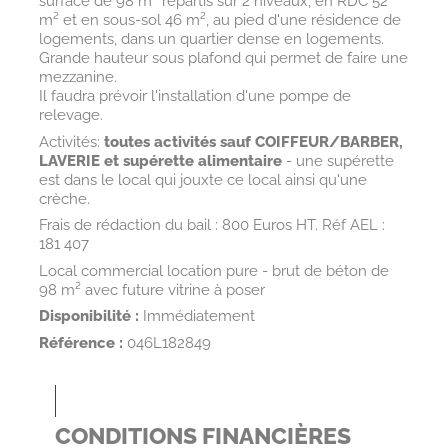
surface de 98 m² répartis sur 2 niveaux, en RDC 52
m² et en sous-sol 46 m², au pied d'une résidence de
logements, dans un quartier dense en logements.
Grande hauteur sous plafond qui permet de faire une
mezzanine.
Il faudra prévoir l'installation d'une pompe de
relevage.
Activités:
toutes activités sauf COIFFEUR/BARBER,
LAVERIE et supérette alimentaire
- une supérette
est dans le local qui jouxte ce local ainsi qu'une
crèche.
Frais de rédaction du bail : 800 Euros HT. Réf AEL :
181 407
Local commercial location pure - brut de béton de
98 m² avec future vitrine à poser
Disponibilité :
Immédiatement
Référence :
046L182849
CONDITIONS FINANCIÈRES