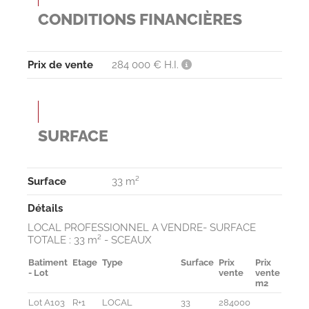
CONDITIONS FINANCIÈRES
Prix de vente
284 000 € H.I.
SURFACE
Surface
33 m²
Détails
LOCAL PROFESSIONNEL A VENDRE- SURFACE
TOTALE : 33 m² - SCEAUX
Batiment
Etage
Type
Surface
Prix
Prix
Parki
- Lot
vente
vente
m2
Lot A103
R+1
LOCAL
33
284000