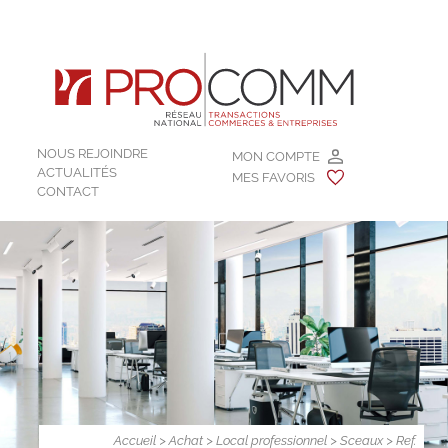
NOUS REJOINDRE
MON COMPTE
ACTUALITÉS
MES FAVORIS
CONTACT
Accueil
>
Achat
>
Local professionnel
>
Sceaux
> Ref.