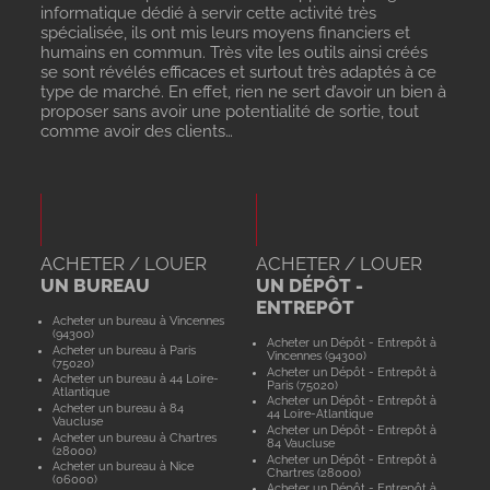
informatique dédié à servir cette activité très
spécialisée, ils ont mis leurs moyens financiers et
humains en commun. Très vite les outils ainsi créés
se sont révélés efficaces et surtout très adaptés à ce
type de marché. En effet, rien ne sert d’avoir un bien à
proposer sans avoir une potentialité de sortie, tout
comme avoir des clients…
ACHETER / LOUER
ACHETER / LOUER
UN BUREAU
UN DÉPÔT -
ENTREPÔT
Acheter un bureau à Vincennes
(94300)
Acheter un Dépôt - Entrepôt à
Acheter un bureau à Paris
Vincennes (94300)
(75020)
Acheter un Dépôt - Entrepôt à
Acheter un bureau à 44 Loire-
Paris (75020)
Atlantique
Acheter un Dépôt - Entrepôt à
Acheter un bureau à 84
44 Loire-Atlantique
Vaucluse
Acheter un Dépôt - Entrepôt à
Acheter un bureau à Chartres
84 Vaucluse
(28000)
Acheter un Dépôt - Entrepôt à
Acheter un bureau à Nice
Chartres (28000)
(06000)
Acheter un Dépôt - Entrepôt à