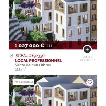
1 027 000 €
H.I.
SCEAUX (92330)
VOIR LE
LOCAL PROFESSIONNEL
DESCRIPTIF
Vente de murs libres
112 m²
Ref. 046X841114