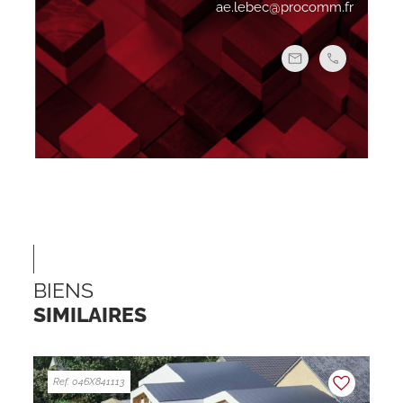
ae.lebec@procomm.fr
BIENS
SIMILAIRES
Ref. 046X841113