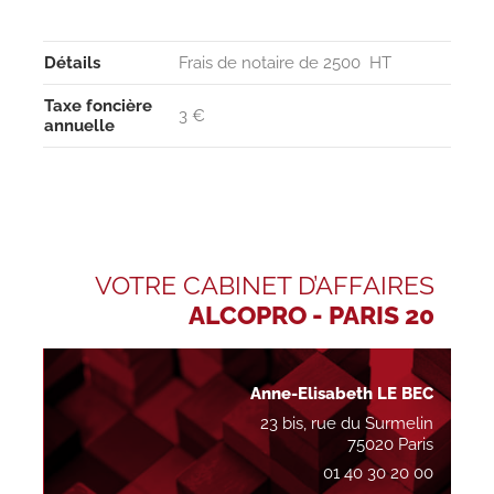
Détails
Frais de notaire de 2500  HT
Taxe foncière
3 €
annuelle
VOTRE CABINET D’AFFAIRES
ALCOPRO - PARIS 20
Anne-Elisabeth LE BEC
23 bis, rue du Surmelin
75020 Paris
01 40 30 20 00