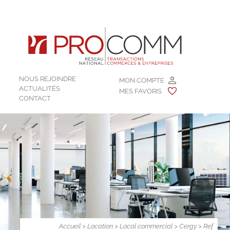
NOUS REJOINDRE
MON COMPTE
ACTUALITÉS
MES FAVORIS
CONTACT
Accueil
>
Location
>
Local commercial
>
Cergy
> Ref.