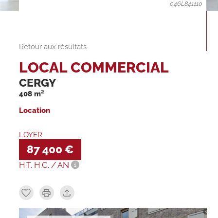
046L841110
Retour aux résultats
LOCAL COMMERCIAL
CERGY
408 m²
Location
LOYER
87 400 €
H.T. H.C. / AN