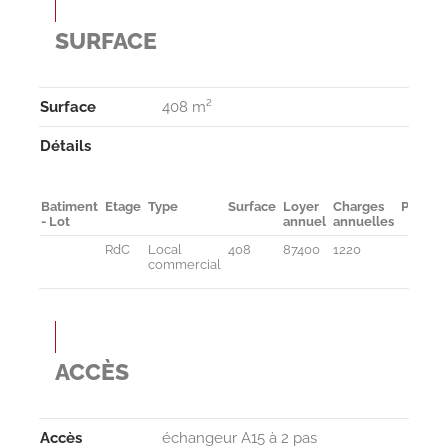
SURFACE
Surface
408 m²
Détails
Batiment
Etage
Type
Surface
Loyer
Charges
Parking
- Lot
annuel
annuelles
RdC
Local
408
87400
1220
commercial
ACCÈS
Accès
échangeur A15 à 2 pas