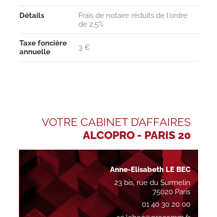
Détails
Frais de notaire réduits de l'ordre
de 2,5%
Taxe foncière
3 €
annuelle
VOTRE CABINET D’AFFAIRES
ALCOPRO - PARIS 20
Anne-Elisabeth LE BEC
23 bis, rue du Surmelin
75020 Paris
01 40 30 20 00