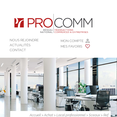
NOUS REJOINDRE
MON COMPTE
ACTUALITÉS
MES FAVORIS
CONTACT
Accueil
>
Achat
>
Local professionnel
>
Sceaux
> Ref.