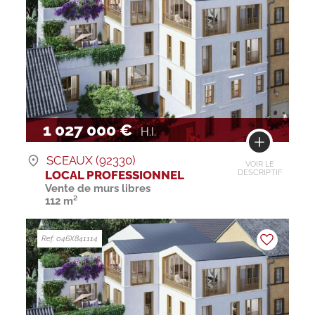
1 027 000 €
H.I.
SCEAUX (92330)
VOIR LE
LOCAL PROFESSIONNEL
DESCRIPTIF
Vente de murs libres
112 m²
Ref. 046X841114