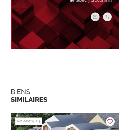
ae.lebec@procomm.fr
BIENS
SIMILAIRES
Ref. 046X841113