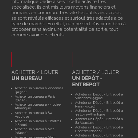
informatique dédié à servir cette activité très
spécialisée, ils ont mis leurs moyens financiers et
humains en commun. Très vite les outils ainsi créés
se sont révélés efficaces et surtout très adaptés à ce
type de marché. En effet, rien ne sert d’avoir un bien à
proposer sans avoir une potentialité de sortie, tout
comme avoir des clients…
ACHETER / LOUER
ACHETER / LOUER
UN BUREAU
UN DÉPÔT -
ENTREPÔT
Acheter un bureau à Vincennes
(94300)
Acheter un Dépôt - Entrepôt à
Acheter un bureau à Paris
Vincennes (94300)
(75020)
Acheter un Dépôt - Entrepôt à
Acheter un bureau à 44 Loire-
Paris (75020)
Atlantique
Acheter un Dépôt - Entrepôt à
Acheter un bureau à 84
44 Loire-Atlantique
Vaucluse
Acheter un Dépôt - Entrepôt à
Acheter un bureau à Chartres
84 Vaucluse
(28000)
Acheter un Dépôt - Entrepôt à
Acheter un bureau à Nice
Chartres (28000)
(06000)
Acheter un Dépôt - Entrepôt à
Acheter un bureau à Metz