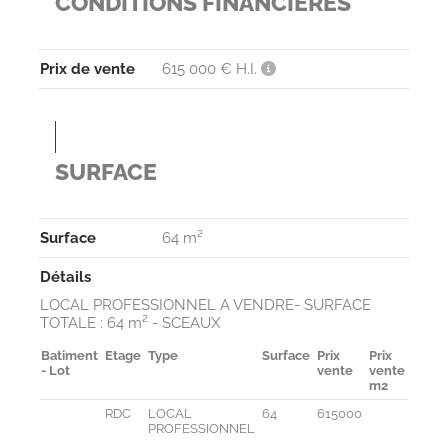
CONDITIONS FINANCIÈRES
Prix de vente
615 000 € H.I.
SURFACE
Surface
64 m²
Détails
LOCAL PROFESSIONNEL A VENDRE- SURFACE
TOTALE : 64 m² - SCEAUX
Batiment
Etage
Type
Surface
Prix
Prix
Parki
- Lot
vente
vente
m2
RDC
LOCAL
64
615000
PROFESSIONNEL