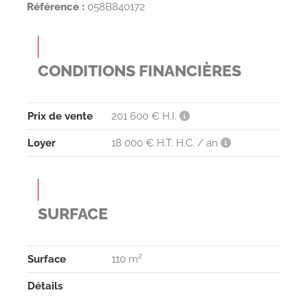
Référence :
058B840172
CONDITIONS FINANCIÈRES
Prix de vente
201 600 € H.I.
Loyer
18 000 € H.T. H.C. / an
SURFACE
Surface
110 m²
Détails