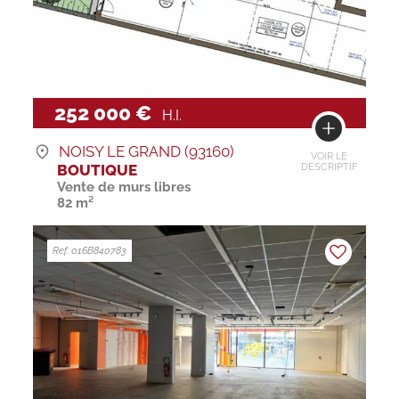
252 000 €
H.I.
NOISY LE GRAND (93160)
VOIR LE
BOUTIQUE
DESCRIPTIF
Vente de murs libres
82 m²
Ref. 016B840783