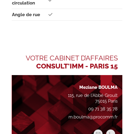
circulation
Angle de rue
VOTRE CABINET D’AFFAIRES
CONSULT'IMM - PARIS 15
Meziane BOULMA
115, rue de l'Abbé Groult
75015 Paris
09 71 38 35 78
m.boulma@procomm.fr