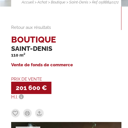
Accueil
>
Achat
>
Boutique
>
Saint-Denis
> Ref. 058B840172
Retour aux résultats
BOUTIQUE
SAINT-DENIS
110 m²
Vente de fonds de commerce
PRIX DE VENTE
201 600 €
H.I.