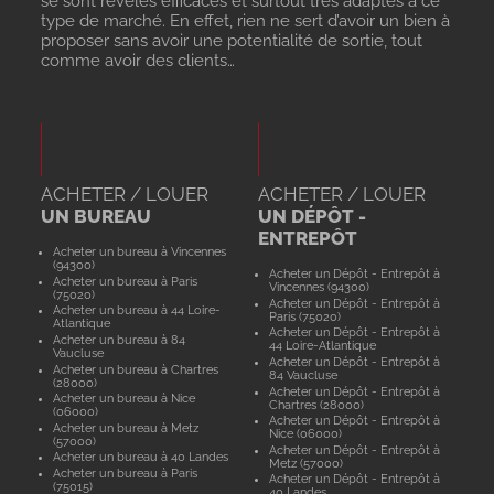
se sont révélés efficaces et surtout très adaptés à ce
type de marché. En effet, rien ne sert d’avoir un bien à
proposer sans avoir une potentialité de sortie, tout
comme avoir des clients…
ACHETER / LOUER
ACHETER / LOUER
UN BUREAU
UN DÉPÔT -
ENTREPÔT
Acheter un bureau à Vincennes
(94300)
Acheter un Dépôt - Entrepôt à
Acheter un bureau à Paris
Vincennes (94300)
(75020)
Acheter un Dépôt - Entrepôt à
Acheter un bureau à 44 Loire-
Paris (75020)
Atlantique
Acheter un Dépôt - Entrepôt à
Acheter un bureau à 84
44 Loire-Atlantique
Vaucluse
Acheter un Dépôt - Entrepôt à
Acheter un bureau à Chartres
84 Vaucluse
(28000)
Acheter un Dépôt - Entrepôt à
Acheter un bureau à Nice
Chartres (28000)
(06000)
Acheter un Dépôt - Entrepôt à
Acheter un bureau à Metz
Nice (06000)
(57000)
Acheter un Dépôt - Entrepôt à
Acheter un bureau à 40 Landes
Metz (57000)
Acheter un bureau à Paris
Acheter un Dépôt - Entrepôt à
(75015)
40 Landes