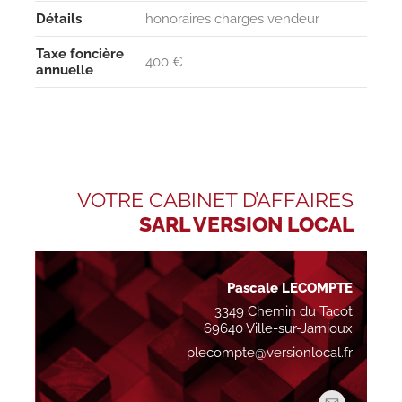
Détails
honoraires charges vendeur
Taxe foncière
400 €
annuelle
VOTRE CABINET D’AFFAIRES
SARL VERSION LOCAL
Pascale LECOMPTE
3349 Chemin du Tacot
69640 Ville-sur-Jarnioux
plecompte@versionlocal.fr