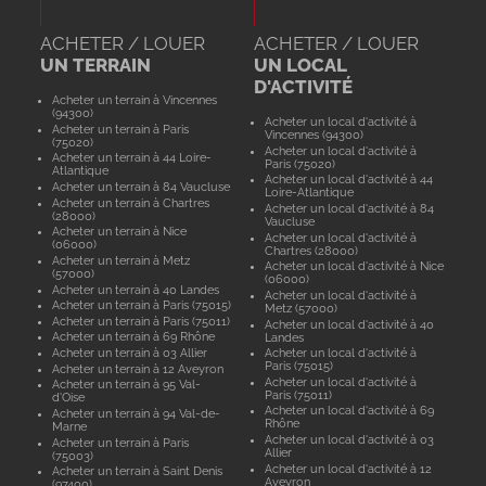
ACHETER / LOUER
ACHETER / LOUER
UN TERRAIN
UN LOCAL
D'ACTIVITÉ
Acheter un terrain à Vincennes
(94300)
Acheter un local d'activité à
Acheter un terrain à Paris
Vincennes (94300)
(75020)
Acheter un local d'activité à
Acheter un terrain à 44 Loire-
Paris (75020)
Atlantique
Acheter un local d'activité à 44
Acheter un terrain à 84 Vaucluse
Loire-Atlantique
Acheter un terrain à Chartres
Acheter un local d'activité à 84
(28000)
Vaucluse
Acheter un terrain à Nice
Acheter un local d'activité à
(06000)
Chartres (28000)
Acheter un terrain à Metz
Acheter un local d'activité à Nice
(57000)
(06000)
Acheter un terrain à 40 Landes
Acheter un local d'activité à
Acheter un terrain à Paris (75015)
Metz (57000)
Acheter un terrain à Paris (75011)
Acheter un local d'activité à 40
Acheter un terrain à 69 Rhône
Landes
Acheter un terrain à 03 Allier
Acheter un local d'activité à
Paris (75015)
Acheter un terrain à 12 Aveyron
Acheter un local d'activité à
Acheter un terrain à 95 Val-
Paris (75011)
d'Oise
Acheter un local d'activité à 69
Acheter un terrain à 94 Val-de-
Rhône
Marne
Acheter un local d'activité à 03
Acheter un terrain à Paris
Allier
(75003)
Acheter un local d'activité à 12
Acheter un terrain à Saint Denis
Aveyron
(97400)