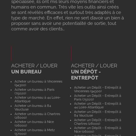
spécialisée, ils ont mis leurs moyens financiers et
humains en commun. Très vite les outils ainsi créés
se sont révélés efficaces et surtout très adaptés à ce
type de marché. En effet, rien ne sert d’avoir un bien à
proposer sans avoir une potentialité de sortie, tout
comme avoir des clients…
ACHETER / LOUER
ACHETER / LOUER
UN BUREAU
UN DÉPÔT -
ENTREPÔT
Acheter un bureau à Vincennes
(94300)
Acheter un Dépôt - Entrepôt à
Acheter un bureau à Paris
Vincennes (94300)
(75020)
Acheter un Dépôt - Entrepôt à
Acheter un bureau à 44 Loire-
Paris (75020)
Atlantique
Acheter un Dépôt - Entrepôt à
Acheter un bureau à 84
44 Loire-Atlantique
Vaucluse
Acheter un Dépôt - Entrepôt à
Acheter un bureau à Chartres
84 Vaucluse
(28000)
Acheter un Dépôt - Entrepôt à
Acheter un bureau à Nice
Chartres (28000)
(06000)
Acheter un Dépôt - Entrepôt à
Acheter un bureau à Metz
Nice (06000)
(57000)
Acheter un Dépôt - Entrepôt à