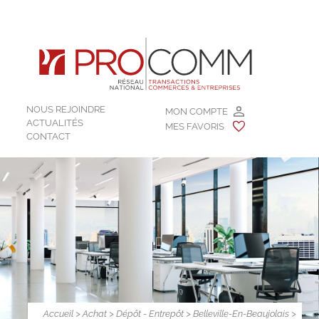
NOUS REJOINDRE
MON COMPTE
ACTUALITÉS
MES FAVORIS
CONTACT
Accueil
>
Achat
>
Dépôt - Entrepôt
>
Belleville-En-Beaujolais
>