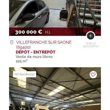
300 000 €
H.I.
VILLEFRANCHE SUR SAONE
VOIR LE
(69400)
DESCRIPTIF
DÉPÔT - ENTREPÔT
Vente de murs libres
225 m²
Ref. 694L840297