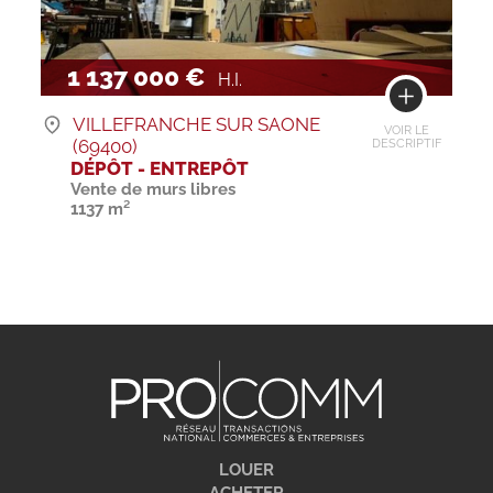
1 137 000 €
H.I.
VILLEFRANCHE SUR SAONE
VOIR LE
(69400)
DESCRIPTIF
DÉPÔT - ENTREPÔT
Vente de murs libres
1137 m²
LOUER