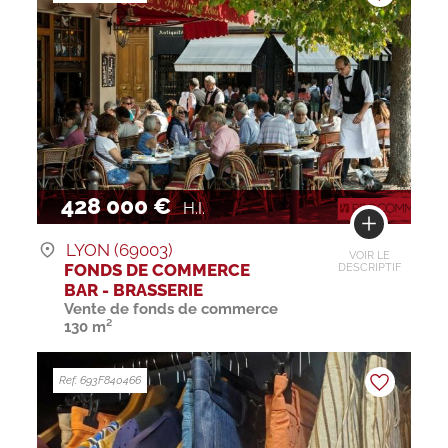
428 000 €
H.I.
LYON (69003)
VOIR LE
FONDS DE COMMERCE
DESCRIPTIF
BAR - BRASSERIE
Vente de fonds de commerce
130 m²
Ref. 693F840466