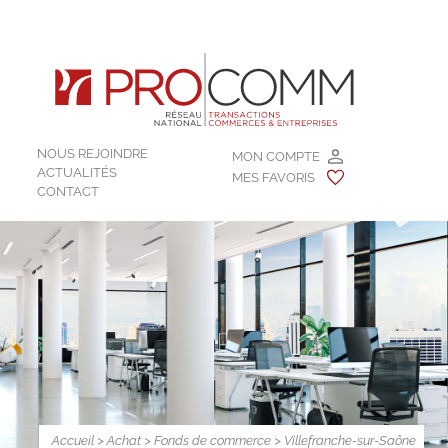
NOUS REJOINDRE
MON COMPTE
ACTUALITÉS
MES FAVORIS
CONTACT
Accueil
>
Achat
>
Fonds de commerce
>
Villefranche-sur-Saône