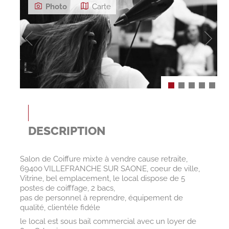
Photo
Carte
DESCRIPTION
Salon de Coiffure mixte à vendre cause retraite,
69400 VILLEFRANCHE SUR SAONE, coeur de ville,
Vitrine, bel emplacement, le local dispose de 5
postes de coifffage, 2 bacs,
pas de personnel à reprendre, équipement de
qualité, clientéle fidéle
le local est sous bail commercial avec un loyer de