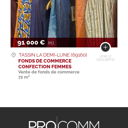
91 000 €
H.I.
TASSIN LA DEMI-LUNE (69160)
VOIR LE
FONDS DE COMMERCE
DESCRIPTIF
CONFECTION FEMMES
Vente de fonds de commerce
72 m²