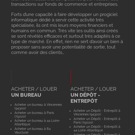
transactions sur fonds de commerce et entreprises.
Forts d’une capacité à faire développer un progiciel
informatique dédié à servir cette activité très
spécialisée, ils ont mis leurs moyens financiers et
humains en commun. Très vite les outils ainsi créés
se sont révélés efficaces et surtout très adaptés à ce
type de marché. En effet, rien ne sert d’avoir un bien à
proposer sans avoir une potentialité de sortie, tout
comme avoir des clients…
ACHETER / LOUER
ACHETER / LOUER
UN BUREAU
UN DÉPÔT -
ENTREPÔT
Acheter un bureau à Vincennes
(94300)
Acheter un Dépôt - Entrepôt à
Acheter un bureau à Paris
Vincennes (94300)
(75020)
Acheter un Dépôt - Entrepôt à
Acheter un bureau à 44 Loire-
Paris (75020)
Atlantique
Acheter un Dépôt - Entrepôt à
Acheter un bureau à 84
44 Loire-Atlantique
Vaucluse
Acheter un Dépôt - Entrepôt à