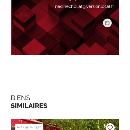
nadinechollat@versionlocal.fr
BIENS
SIMILAIRES
Ref. 693F840572