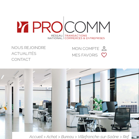
NOUS REJOINDRE
MON COMPTE
ACTUALITÉS
MES FAVORIS
CONTACT
Accueil
>
Achat
>
Bureau
>
Villefranche-sur-Saône
> Ref.