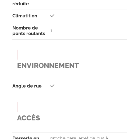
réduite
Climati­tion
Nombre de
1
ponts roulants
ENVIRONNEMENT
Angle de rue
ACCÈS
Desserte en
proche gare, arret de bus à