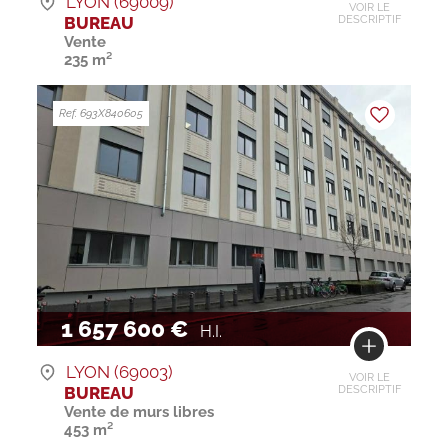
LYON (69009)
VOIR LE
BUREAU
DESCRIPTIF
Vente
235 m²
Ref. 693X840605
1 657 600 €
H.I.
LYON (69003)
VOIR LE
BUREAU
DESCRIPTIF
Vente de murs libres
453 m²