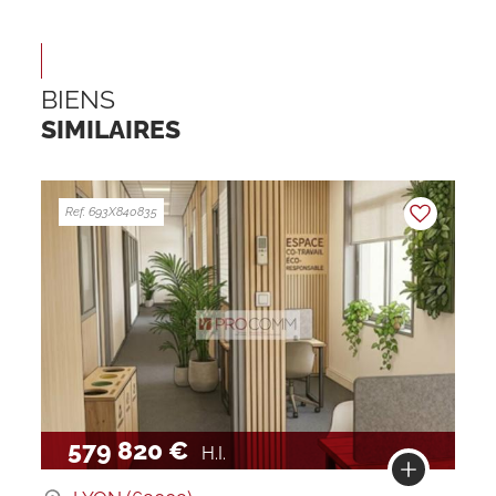
BIENS
SIMILAIRES
Ref. 693X840835
579 820 €
H.I.