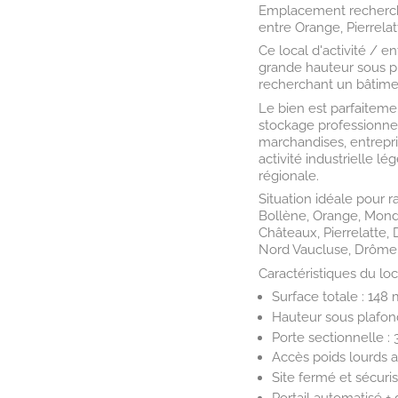
Emplacement recherch
entre Orange, Pierrela
Ce local d'activité / e
grande hauteur sous pla
recherchant un bâtimen
Le bien est parfaiteme
stockage professionnel,
marchandises, entrepri
activité industrielle l
régionale.
Situation idéale pour r
Bollène, Orange, Mondr
Châteaux, Pierrelatte,
Nord Vaucluse, Drôme 
Caractéristiques du loca
Surface totale : 148 
Hauteur sous plafon
Porte sectionnelle :
Accès poids lourds
Site fermé et sécuri
Portail automatisé +