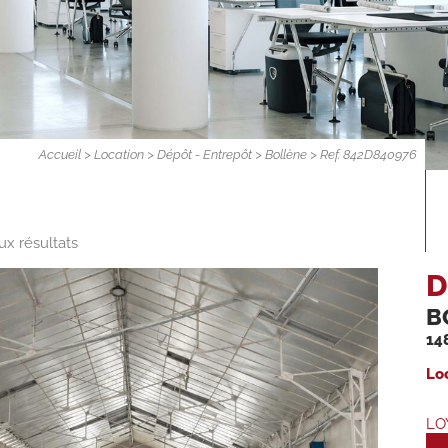
Accueil
>
Location
>
Dépôt - Entrepôt
>
Bollène
> Ref. 842D840976
ux résultats
D
B
14
Lo
LO