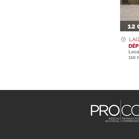
12 
LAG
DÉP
Loca
110 