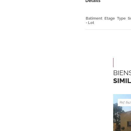
Détails
Batiment
Etage
Type
S
- Lot
BIEN
SIMI
Ref. 8