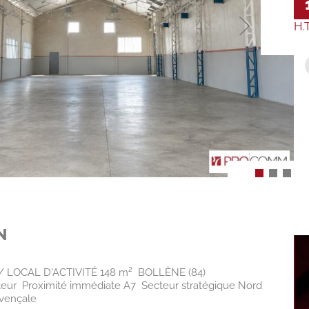
H.
N
 LOCAL D'ACTIVITÉ 148 m²  BOLLÈNE (84)
eur  Proximité immédiate A7  Secteur stratégique Nord
vençale