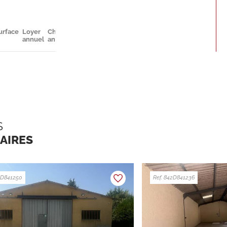
urface
Loyer
Charges
Parkings
Disponibilité
annuel
annuelles
S
LAIRES
42D841250
Ref. 842D841236