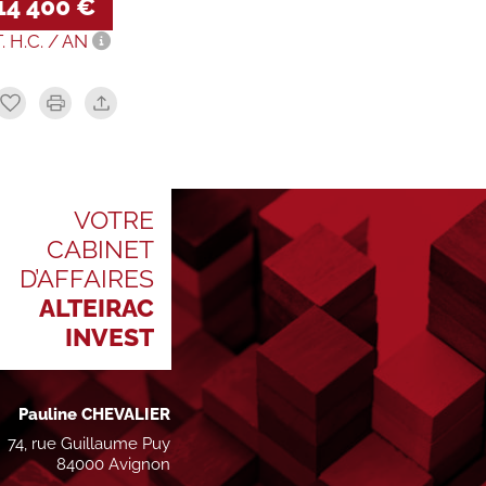
14 400 €
T. H.C. / AN
VOTRE
CABINET
D’AFFAIRES
ALTEIRAC
INVEST
Pauline CHEVALIER
74, rue Guillaume Puy
84000 Avignon