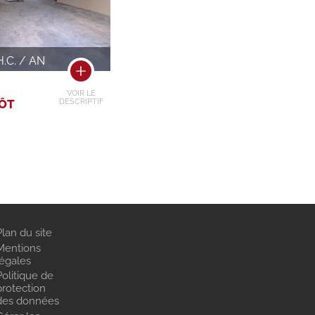
H.C. / AN
VOIR LE
PÔT
DESCRIPTIF
Plan du site
Mentions
légales
Politique de
protection
des données