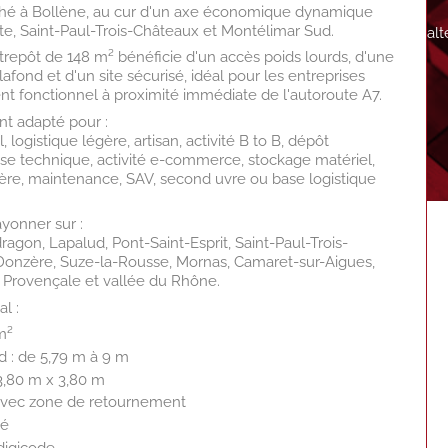
é à Bollène, au cur d'un axe économique dynamique
tte, Saint-Paul-Trois-Châteaux et Montélimar Sud.
al
ntrepôt de 148 m² bénéficie d'un accès poids lourds, d'une
fond et d'un site sécurisé, idéal pour les entreprises
t fonctionnel à proximité immédiate de l'autoroute A7.
nt adapté pour :
 logistique légère, artisan, activité B to B, dépôt
se technique, activité e-commerce, stockage matériel,
égère, maintenance, SAV, second uvre ou base logistique
ayonner sur :
agon, Lapalud, Pont-Saint-Esprit, Saint-Paul-Trois-
 Donzère, Suze-la-Rousse, Mornas, Camaret-sur-Aigues,
Provençale et vallée du Rhône.
l :
m²
d : de 5,79 m à 9 m
 3,80 m x 3,80 m
 avec zone de retournement
sé
 digicode