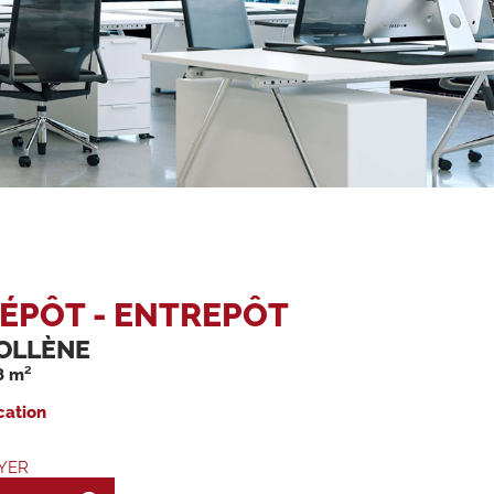
ÉPÔT - ENTREPÔT
OLLÈNE
8 m²
cation
YER