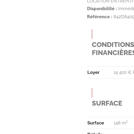
LOCATION ENTREPÔT 1
Disponibilité :
Immédi
Référence :
842D840
CONDITION
FINANCIÈRE
Loyer
14 400 € 
SURFACE
Surface
148 m²