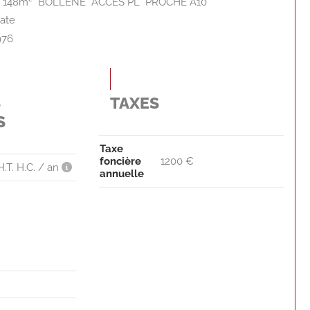
48m²  BOLLÈNE  ACCÈS PL  PROCHE A10
ate
976
S
TAXES
S
Taxe
foncière
1200 €
H.T. H.C. / an
annuelle