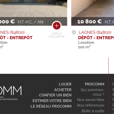
000 €
10 800 €
H.T. H.C. / AN
H.T. 
NES (84800)
LAGNES (84800)
VOIR LE
ÔT - ENTREPÔT
DÉPÔT - ENTRE
DESCRIPTIF
tion
Location
m²
100 m²
LOUER
PROCOMM
ACHETER
Qui sommes-
nous ?
CONFIER UN BIEN
Nos savoir-faire
ESTIMER VOTRE BIEN
Nos références
LE RÉSEAU PROCOMM
Boite à outils