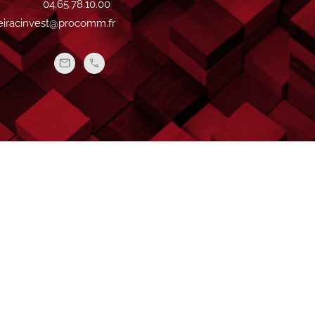
04.65.78.10.00
teiracinvest@procomm.fr