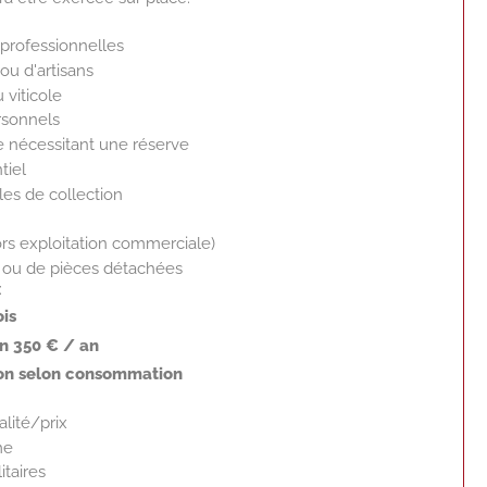
 professionnelles
ou d'artisans
 viticole
ersonnels
 nécessitant une réserve
tiel
es de collection
ors exploitation commerciale)
e ou de pièces détachées
:
ois
on 350 € / an
tion selon consommation
alité/prix
me
itaires