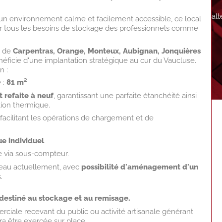
al
 un environnement calme et facilement accessible, ce local
ur tous les besoins de stockage des professionnels comme
e de
Carpentras, Orange, Monteux, Aubignan, Jonquières
bénéficie d'une implantation stratégique au cur du Vaucluse.
n :
 :
81 m²
 refaite à neuf
, garantissant une parfaite étanchéité ainsi
tion thermique.
, facilitant les opérations de chargement et de
e individuel
.
ée via sous-compteur.
'eau actuellement, avec
possibilité d'aménagement d'un
.
destiné au stockage et au remisage.
ciale recevant du public ou activité artisanale générant
a être exercée sur place.