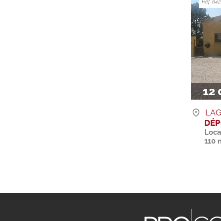
Ref. 8
12 
LAG
DÉP
Loca
110 