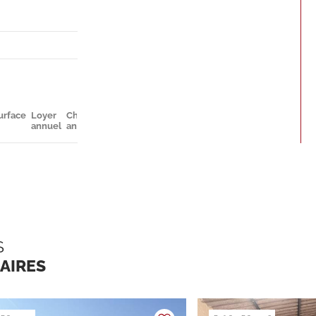
urface
Loyer
Charges
Parkings
Disponibilité
annuel
annuelles
S
LAIRES