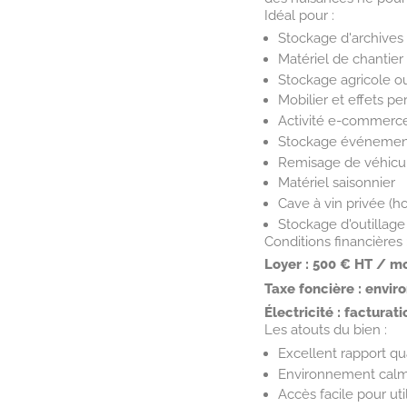
Idéal pour :
Stockage d'archives
Matériel de chantier 
Stockage agricole ou
Mobilier et effets p
Activité e-commerce
Stockage événemen
Remisage de véhicul
Matériel saisonnier
Cave à vin privée (h
Stockage d'outillag
Conditions financières 
Loyer : 500 € HT / m
Taxe foncière : envir
Électricité : factura
Les atouts du bien :
Excellent rapport qu
Environnement cal
Accès facile pour util