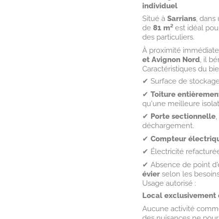
individuel
Situé à
Sarrians
, dans
de
81 m²
est idéal po
des particuliers.
À proximité immédiat
et Avignon Nord
, il 
Caractéristiques du bie
✔ Surface de stockage
✔
Toiture entièrement
qu'une meilleure isola
✔
Porte sectionnelle
déchargement.
✔
Compteur électriqu
✔ Électricité refactur
✔ Absence de point d
évier
selon les besoins
Usage autorisé :
Local exclusivement 
Aucune activité commer
des nuisances ne pourr