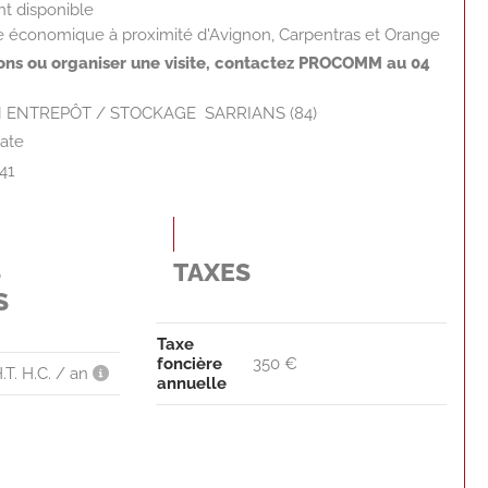
t disponible
e économique à proximité d'Avignon, Carpentras et Orange
ions ou organiser une visite, contactez PROCOMM au 04
 ENTREPÔT / STOCKAGE  SARRIANS (84)
ate
41
S
TAXES
S
Taxe
foncière
350 €
.T. H.C. / an
annuelle