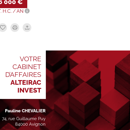
6 000 €
T. H.C. / AN
VOTRE
CABINET
D’AFFAIRES
ALTEIRAC
INVEST
Pauline CHEVALIER
74, rue Guillaume Puy
84000 Avignon