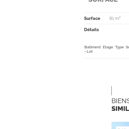
Surface
81 m²
Détails
Batiment
Etage
Type
S
- Lot
BIEN
SIMI