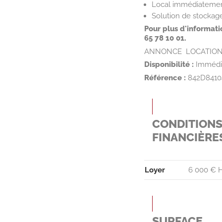
Local immédiatemen
Solution de stockag
Pour plus d'informat
65 78 10 01.
ANNONCE  LOCATION
Disponibilité :
Immédi
Référence :
842D8410
CONDITION
FINANCIÈRE
Loyer
6 000 € H
SURFACE