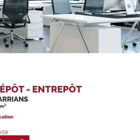
ÉPÔT - ENTREPÔT
ARRIANS
 m²
cation
YER