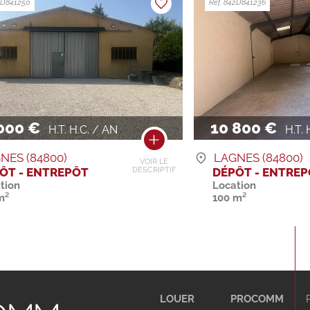
42D841250
Ref. 842D841236
000 €
10 800 €
H.T. H.C. / AN
H.T. 
NES (84800)
LAGNES (84800)
VOIR LE
ÔT - ENTREPÔT
DÉPÔT - ENTRE
DESCRIPTIF
tion
Location
m²
100 m²
LOUER
PROCOMM