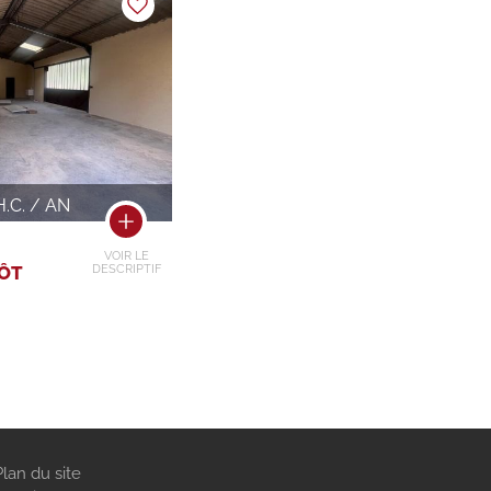
H.C. / AN
VOIR LE
PÔT
DESCRIPTIF
Plan du site