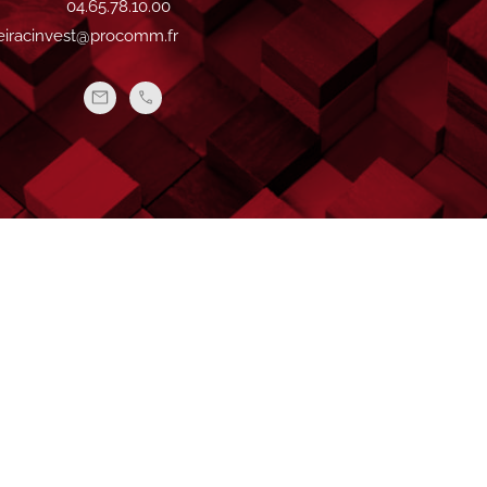
04.65.78.10.00
teiracinvest@procomm.fr