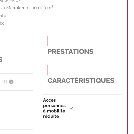
Fès à Marrakech - 10 000 m²
ate
88
S
PRESTATIONS
S
CARACTÉRISTIQUES
 H.I.
Accès
personnes
à mobilité
réduite