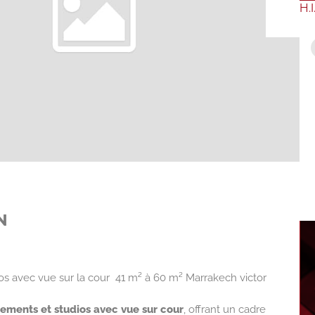
H.I
N
s avec vue sur la cour  41 m² à 60 m² Marrakech victor
ements et studios avec vue sur cour
, offrant un cadre