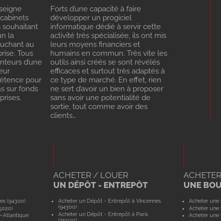
seigne
Forts d’une capacité à faire
 cabinets
développer un progiciel
s souhaitant
informatique dédié à servir cette
n la
activité très spécialisée, ils ont mis
ouchant au
leurs moyens financiers et
rise. Tous
humains en commun. Très vite les
enteurs d’une
outils ainsi créés se sont révélés
eur
efficaces et surtout très adaptés à
pétence pour
ce type de marché. En effet, rien
ns sur fonds
ne sert d’avoir un bien à proposer
rises.
sans avoir une potentialité de
sortie, tout comme avoir des
clients…
ACHETER / LOUER
ACHETER
UN DÉPÔT - ENTREPÔT
UNE BO
es (94300)
Acheter un Dépôt - Entrepôt à Vincennes
Acheter une 
(94300)
5020)
Acheter une 
Acheter un Dépôt - Entrepôt à Paris
e-Atlantique
Acheter une 
(75020)