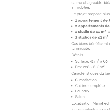
calme et agréable, idé
immobilier.
Le projet propose plus
1 appartement de 
2 appartements de
1 studio de 41 m²
 
2 studios de 43 m²

Ces biens bénéficient
luminosité.
Détails
Surface: 41 m² à 60
Prix: 2080 € / m²
Caractéristiques du bi
Climatisation
Cuisine complète
Laundry
Salon
Localisation Marrakec
Nous contacter au 07.6