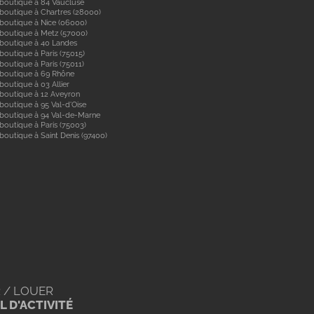
boutique à 84 Vaucluse
boutique à Chartres (28000)
boutique à Nice (06000)
boutique à Metz (57000)
 boutique à 40 Landes
boutique à Paris (75015)
boutique à Paris (75011)
 boutique à 69 Rhône
boutique à 03 Allier
boutique à 12 Aveyron
boutique à 95 Val-d'Oise
 boutique à 94 Val-de-Marne
boutique à Paris (75003)
boutique à Saint Denis (97400)
 / LOUER
 D'ACTIVITÉ