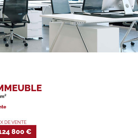
MMEUBLE
 m²
nte
IX DE VENTE
124 800 €