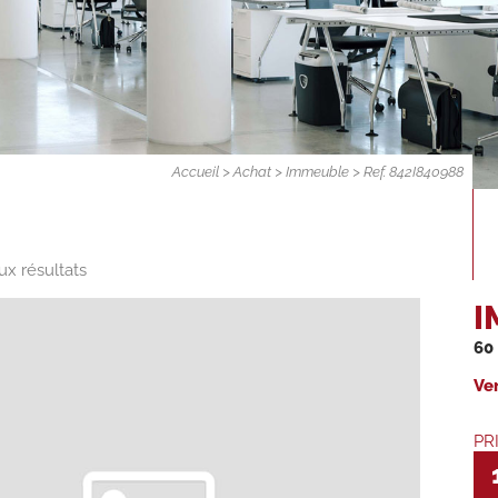
Accueil
>
Achat
>
Immeuble
> Ref. 842I840988
ux résultats
I
60
Ve
PR