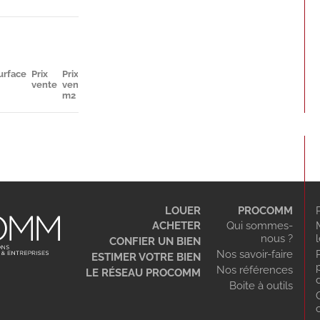
urface
Prix
Prix
Parkings
Disponibilité
vente
vente
m2
LOUER
PROCOMM
ACHETER
Qui sommes-
nous ?
CONFIER UN BIEN
Nos savoir-faire
ESTIMER VOTRE BIEN
Nos références
LE RÉSEAU PROCOMM
Boite à outils