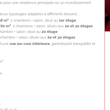
al pour une résidence principale ou un investissement
ieurs typologies adaptées à différents besoins :
58 m²
 2 chambres + salon, situé au
1er étage
 60 m²
 2 chambres + salon, situés aux
2e et 3e étages
chambre + salon, situé au
2e étage
 chambre + salon, situés aux
2e et 3e étages
 d'une
vue sur cour intérieure
, garantissant tranquillité et
 m²
en
h
9.36.42.31