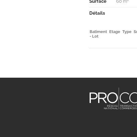
Surface
60 m²
Détails
Batiment
Etage
Type
S
- Lot