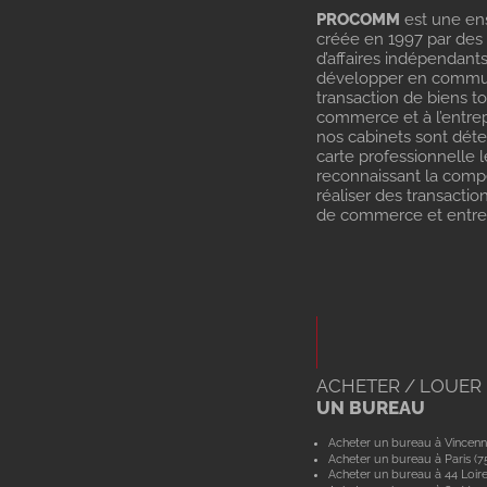
PROCOMM
est une en
créée en 1997 par des
d’affaires indépendant
développer en commu
transaction de biens t
commerce et à l’entrep
nos cabinets sont dét
carte professionnelle l
reconnaissant la com
réaliser des transactio
de commerce et entrep
ACHETER / LOUER
UN BUREAU
Acheter un bureau à Vincenn
Acheter un bureau à Paris (7
Acheter un bureau à 44 Loir