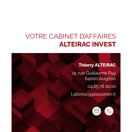
VOTRE CABINET D’AFFAIRES
ALTEIRAC INVEST
Thierry ALTEIRAC
74, rue Guillaume Puy
84000 Avignon
04.65.78.10.00
t.alteirac@procomm.fr