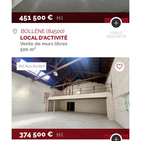
451 500 €
H.I.
BOLLÈNE (84500)
VOIR LE
LOCAL D'ACTIVITÉ
DESCRIPTIF
Vente de murs libres
500 m²
Ref. 842L840858
374 500 €
H.I.