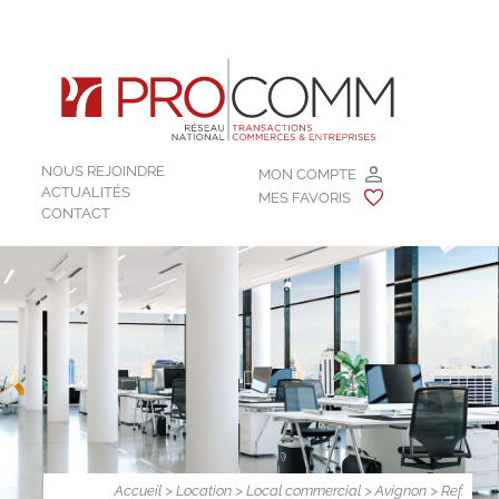
NOUS REJOINDRE
MON COMPTE
ACTUALITÉS
MES FAVORIS
CONTACT
Accueil
>
Location
>
Local commercial
>
Avignon
> Ref.