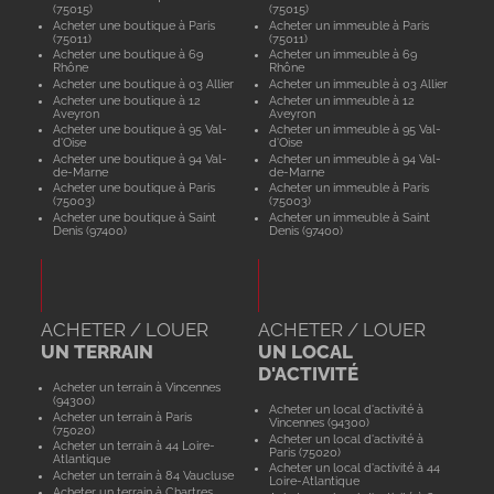
(75015)
(75015)
Acheter une boutique à Paris
Acheter un immeuble à Paris
(75011)
(75011)
Acheter une boutique à 69
Acheter un immeuble à 69
Rhône
Rhône
Acheter une boutique à 03 Allier
Acheter un immeuble à 03 Allier
Acheter une boutique à 12
Acheter un immeuble à 12
Aveyron
Aveyron
Acheter une boutique à 95 Val-
Acheter un immeuble à 95 Val-
d'Oise
d'Oise
Acheter une boutique à 94 Val-
Acheter un immeuble à 94 Val-
de-Marne
de-Marne
Acheter une boutique à Paris
Acheter un immeuble à Paris
(75003)
(75003)
Acheter une boutique à Saint
Acheter un immeuble à Saint
Denis (97400)
Denis (97400)
ACHETER / LOUER
ACHETER / LOUER
UN TERRAIN
UN LOCAL
D'ACTIVITÉ
Acheter un terrain à Vincennes
(94300)
Acheter un local d'activité à
Acheter un terrain à Paris
Vincennes (94300)
(75020)
Acheter un local d'activité à
Acheter un terrain à 44 Loire-
Paris (75020)
Atlantique
Acheter un local d'activité à 44
Acheter un terrain à 84 Vaucluse
Loire-Atlantique
Acheter un terrain à Chartres