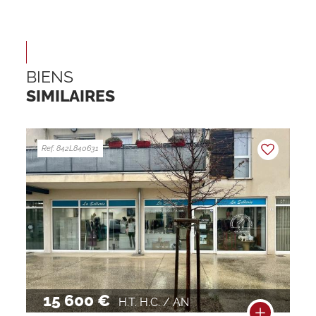
BIENS
SIMILAIRES
Ref. 842L840631
15 600 €
H.T. H.C. / AN