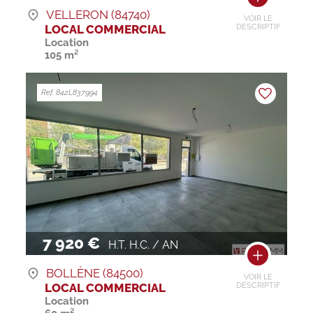
VELLERON (84740)
VOIR LE
LOCAL COMMERCIAL
DESCRIPTIF
Location
105 m²
Ref. 842L837994
7 920 €
H.T. H.C. / AN
BOLLÈNE (84500)
VOIR LE
LOCAL COMMERCIAL
DESCRIPTIF
Location