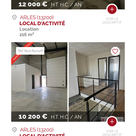
12 000 €
H.T. H.C. / AN
ARLES (13200)
VOIR LE
LOCAL D'ACTIVITÉ
DESCRIPTIF
Location
216 m²
Ref. 842L841048
10 200 €
H.T. H.C. / AN
ARLES (13200)
VOIR LE
LOCAL D'ACTIVITÉ
DESCRIPTIF