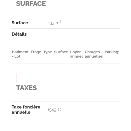
SURFACE
Surface
233 m²
Détails
Batiment
Etage
Type
Surface
Loyer
Charges
Parkings
Dispo
- Lot
annuel
annuelles
TAXES
Taxe foncière
1549 €
annuelle