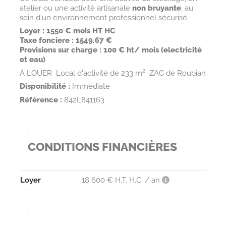
atelier ou une activité artisanale
non bruyante
, au
sein d'un environnement professionnel sécurisé.
Loyer :
1550 € mois HT HC
Taxe fonciere : 1549.67 €
Provisions sur charge : 100 € ht/ mois (electricité
et eau)
À LOUER  Local d'activité de 233 m²  ZAC de Roubian
Disponibilité :
Immédiate
Référence :
842L841163
CONDITIONS FINANCIÈRES
Loyer
18 600 € H.T. H.C. / an