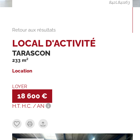
842L841163
Retour aux résultats
LOCAL D'ACTIVITÉ
TARASCON
233 m²
Location
LOYER
18 600 €
H.T. H.C. / AN