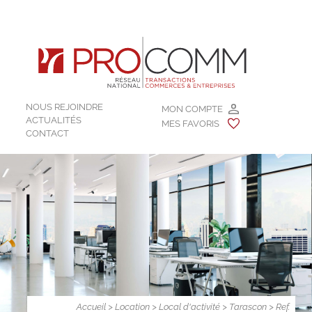
NOUS REJOINDRE
MON COMPTE
ACTUALITÉS
MES FAVORIS
CONTACT
Accueil
>
Location
>
Local d'activité
>
Tarascon
> Ref.