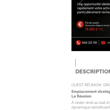
DESCRIPTIO
OUEST RÉUNION  DRO
Emplacement stratégiq
La Réunion
À céder droit au bail 
dynamique bénéficiant 