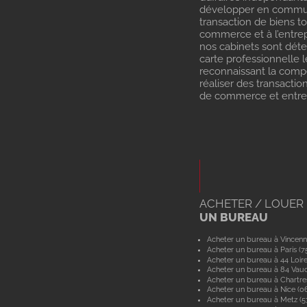
développer en commu
transaction de biens t
commerce et à l’entrep
nos cabinets sont dét
carte professionnelle l
reconnaissant la com
réaliser des transactio
de commerce et entrep
ACHETER / LOUER
UN BUREAU
Acheter un bureau à Vincenn
Acheter un bureau à Paris (7
Acheter un bureau à 44 Loir
Acheter un bureau à 84 Vau
Acheter un bureau à Chartre
Acheter un bureau à Nice (0
Acheter un bureau à Metz (