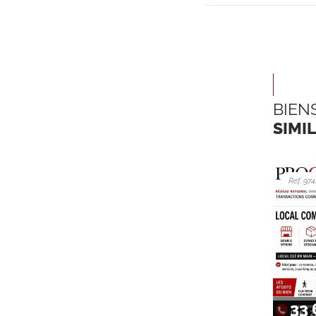
BIEN
SIMI
Ref. 97
33 