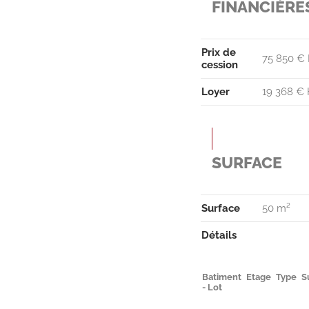
FINANCIÈRE
Prix de
75 850 € 
cession
Loyer
19 368 € 
SURFACE
Surface
50 m²
Détails
Batiment
Etage
Type
S
- Lot