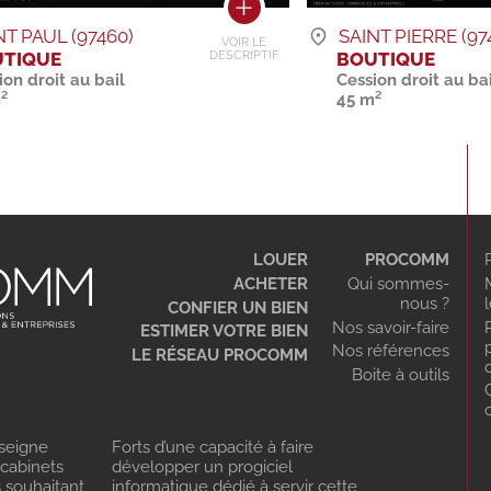
NT PAUL (97460)
SAINT PIERRE (97
VOIR LE
TIQUE
BOUTIQUE
DESCRIPTIF
ion droit au bail
Cession droit au bai
²
45 m²
LOUER
PROCOMM
ACHETER
Qui sommes-
nous ?
CONFIER UN BIEN
Nos savoir-faire
ESTIMER VOTRE BIEN
Nos références
LE RÉSEAU PROCOMM
Boite à outils
seigne
Forts d’une capacité à faire
 cabinets
développer un progiciel
s souhaitant
informatique dédié à servir cette