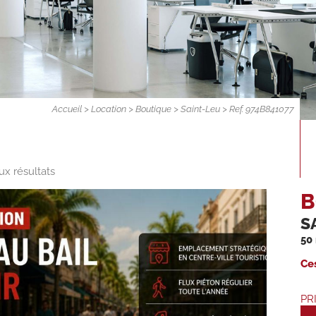
Accueil
>
Location
>
Boutique
>
Saint-Leu
> Ref. 974B841077
ux résultats
B
S
50
Ces
PR