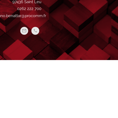
97436 Saint Leu
0262 222 700
uno.benattar@procomm.fr