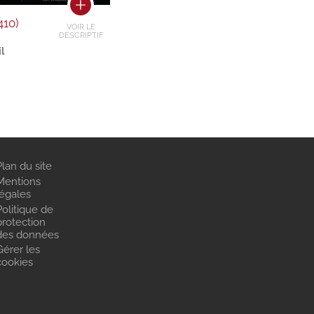
410)
VOIR LE
DESCRIPTIF
l
Plan du site
Mentions
légales
Politique de
protection
des données
Gérer les
cookies