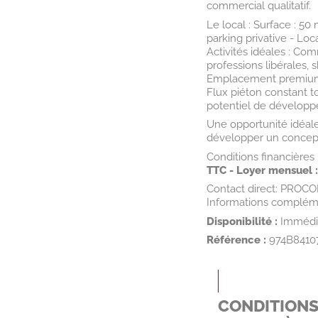
commercial qualitatif.
Le local : Surface : 5
parking privative - Loc
Activités idéales : Co
professions libérales, s
Emplacement premium en
Flux piéton constant to
potentiel de dévelop
Une opportunité idéale
développer un concept
Conditions financières 
TTC -
Loyer mensuel :
Contact direct: PROC
Informations compléme
Disponibilité :
Immédi
Référence :
974B8410
CONDITION