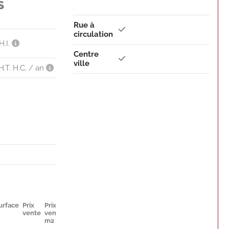
S
Rue à
circulation
H.I.
Centre
ville
H.T. H.C. / an
urface
Prix
Prix
Parkings
Disponibilité
vente
vente
m2