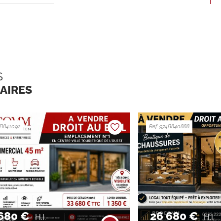
S
LAIRES
4B841092
Ref. 974B840888
680 €
26 680 €
H.I.
H.I.