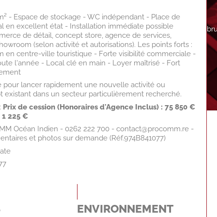
0 m² - Espace de stockage - WC indépendant - Place de
al en excellent état - Installation immédiate possible
br
mmerce de détail, concept store, agence de services,
howroom (selon activité et autorisations). Les points forts :
 centre-ville touristique - Forte visibilité commerciale -
ute l'année - Local clé en main - Loyer maîtrisé - Fort
pement
 pour lancer rapidement une nouvelle activité ou
 existant dans un secteur particulièrement recherché.
:
Prix de cession (Honoraires d'Agence Inclus) : 75 850 €
 1 225 €
OMM Océan Indien - 0262 222 700 - contact@procomm.re -
ntaires et photos sur demande (Réf.974B841077)
ate
77
S
ENVIRONNEMENT