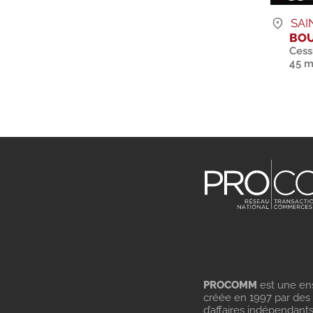
SAI
BOU
Cess
45 m
PROCOMM
est une en
créée en 1997 par des
d’affaires indépendant