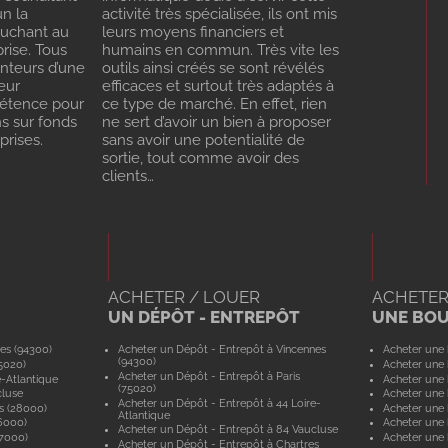
n la
activité très spécialisée, ils ont mis
ouchant au
leurs moyens financiers et
rise. Tous
humains en commun. Très vite les
enteurs d’une
outils ainsi créés se sont révélés
eur
efficaces et surtout très adaptés à
pétence pour
ce type de marché. En effet, rien
ns sur fonds
ne sert d’avoir un bien à proposer
rises.
sans avoir une potentialité de
sortie, tout comme avoir des
clients…
ACHETER / LOUER
ACHETER
UN DÉPÔT - ENTREPÔT
UNE BO
es (94300)
Acheter un Dépôt - Entrepôt à Vincennes
Acheter une 
(94300)
5020)
Acheter une 
Acheter un Dépôt - Entrepôt à Paris
e-Atlantique
Acheter une 
(75020)
cluse
Acheter une 
Acheter un Dépôt - Entrepôt à 44 Loire-
s (28000)
Acheter une 
Atlantique
6000)
Acheter une 
Acheter un Dépôt - Entrepôt à 84 Vaucluse
57000)
Acheter une 
Acheter un Dépôt - Entrepôt à Chartres