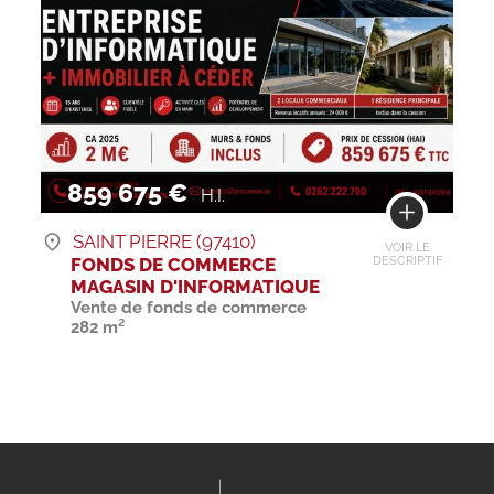
859 675 €
H.I.
SAINT PIERRE (97410)
VOIR LE
FONDS DE COMMERCE
DESCRIPTIF
MAGASIN D'INFORMATIQUE
Vente de fonds de commerce
282 m²