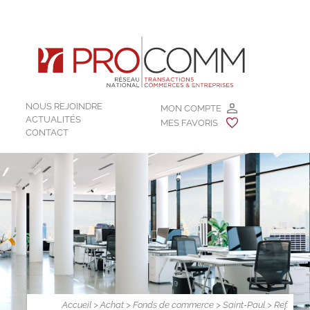
NOUS REJOINDRE
MON COMPTE
ACTUALITÉS
MES FAVORIS
CONTACT
Accueil
>
Achat
>
Fonds de commerce
>
Saint-Paul
> Ref.