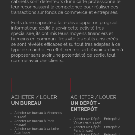
cabinets sont détenteurs d’une carte professionnelle
leur reconnaissant la compétence pour réaliser des
transactions sur fonds de commerce et entreprises.
Forts d’une capacité à faire développer un progiciel
informatique dédié à servir cette activité très
spécialisée, ils ont mis leurs moyens financiers et
humains en commun. Très vite les outils ainsi créés
se sont révélés efficaces et surtout très adaptés à ce
type de marché. En effet, rien ne sert d’avoir un bien à
proposer sans avoir une potentialité de sortie, tout
comme avoir des clients…
ACHETER / LOUER
ACHETER / LOUER
UN BUREAU
UN DÉPÔT -
ENTREPÔT
Acheter un bureau à Vincennes
(94300)
Acheter un Dépôt - Entrepôt à
Acheter un bureau à Paris
Vincennes (94300)
(75020)
Acheter un Dépôt - Entrepôt à
Acheter un bureau à 44 Loire-
Paris (75020)
Atlantique
Acheter un Dépôt - Entrepôt à