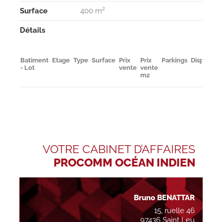
Surface
400 m²
Détails
Batiment
Etage
Type
Surface
Prix
Prix
Parkings
Disponibil
- Lot
vente
vente
m2
VOTRE CABINET D’AFFAIRES
PROCOMM OCÉAN INDIEN
Bruno BENATTAR
15, ruelle 46
97436 Saint Leu