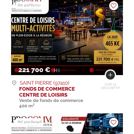
Ref. 974F837111
221 700 €
H.I.
SAINT PIERRE (97410)
VOIR LE
FONDS DE COMMERCE
DESCRIPTIF
CENTRE DE LOISIRS
Vente de fonds de commerce
400 m²
Ref. 974L840918