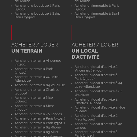
de-Marne
de-Marne
Acheter une boutique à Paris
Acheter un immeuble à Paris
(75003)
(75003)
Acheter une boutique à Saint
Acheter un immeuble à Saint
Denis (97400)
Denis (97400)
ACHETER / LOUER
ACHETER / LOUER
UN TERRAIN
UN LOCAL
D'ACTIVITÉ
Acheter un terrain à Vincennes
(94300)
Acheter un local d'activité à
Acheter un terrain à Paris
Vincennes (94300)
(75020)
Acheter un local d'activité à
Acheter un terrain à 44 Loire-
Paris (75020)
Atlantique
Acheter un local d'activité à 44
Acheter un terrain à 84 Vaucluse
Loire-Atlantique
Acheter un terrain à Chartres
Acheter un local d'activité à 84
(28000)
Vaucluse
Acheter un terrain à Nice
Acheter un local d'activité à
(06000)
Chartres (28000)
Acheter un terrain à Metz
Acheter un local d'activité à Nice
(57000)
(06000)
Acheter un terrain à 40 Landes
Acheter un local d'activité à
Acheter un terrain à Paris (75015)
Metz (57000)
Acheter un terrain à Paris (75011)
Acheter un local d'activité à 40
Acheter un terrain à 69 Rhône
Landes
Acheter un terrain à 03 Allier
Acheter un local d'activité à
Paris (75015)
Acheter un terrain à 12 Aveyron