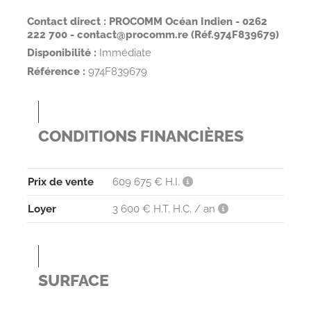
Contact direct : PROCOMM Océan Indien - 0262
222 700 - contact@procomm.re (
Réf.974F839679)
Disponibilité :
Immédiate
Référence :
974F839679
CONDITIONS FINANCIÈRES
Prix de vente
609 675 € H.I.
Loyer
3 600 € H.T. H.C. / an
SURFACE