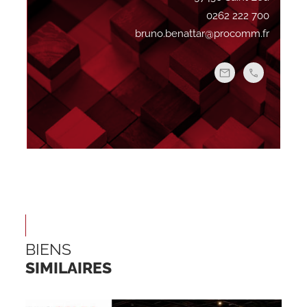
0262 222 700
bruno.benattar@procomm.fr
BIENS
SIMILAIRES