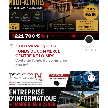
221 700 €
H.I.
SAINT PIERRE (97410)
VOIR LE
FONDS DE COMMERCE
DESCRIPTIF
CENTRE DE LOISIRS
Vente de fonds de commerce
400 m²
Ref. 974L840918