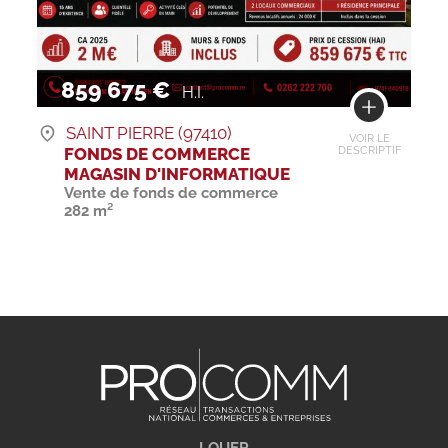
859 675 €
H.I.
SAINT PIERRE (97410)
VOIR LE
FONDS DE COMMERCE
DESCRIPTIF
MAGASIN D'INFORMATIQUE
Vente de fonds de commerce
282 m²
LOUER