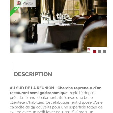
Photo
DESCRIPTION
AU SUD DE LA RÉUNION
-
Cherche repreneur d'un
restaurant semi gastronomique
exploité depuis
près de 10 ans, idéalement situé avec une belle
clientèle d'habitués. Cet établissement dispose d'une
capacité de 35 couverts pour une superficie totale de
135 m² avec un petit loyer de 1 720 € / mois, un