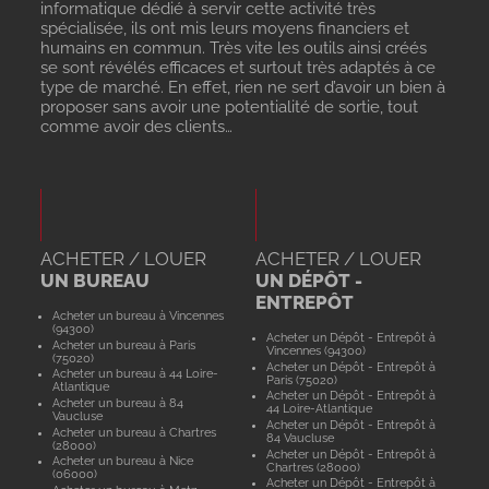
informatique dédié à servir cette activité très
spécialisée, ils ont mis leurs moyens financiers et
humains en commun. Très vite les outils ainsi créés
se sont révélés efficaces et surtout très adaptés à ce
type de marché. En effet, rien ne sert d’avoir un bien à
proposer sans avoir une potentialité de sortie, tout
comme avoir des clients…
ACHETER / LOUER
ACHETER / LOUER
UN BUREAU
UN DÉPÔT -
ENTREPÔT
Acheter un bureau à Vincennes
(94300)
Acheter un Dépôt - Entrepôt à
Acheter un bureau à Paris
Vincennes (94300)
(75020)
Acheter un Dépôt - Entrepôt à
Acheter un bureau à 44 Loire-
Paris (75020)
Atlantique
Acheter un Dépôt - Entrepôt à
Acheter un bureau à 84
44 Loire-Atlantique
Vaucluse
Acheter un Dépôt - Entrepôt à
Acheter un bureau à Chartres
84 Vaucluse
(28000)
Acheter un Dépôt - Entrepôt à
Acheter un bureau à Nice
Chartres (28000)
(06000)
Acheter un Dépôt - Entrepôt à