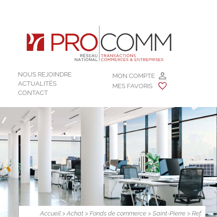
NOUS REJOINDRE
MON COMPTE
ACTUALITÉS
MES FAVORIS
CONTACT
Accueil
>
Achat
>
Fonds de commerce
>
Saint-Pierre
> Ref.