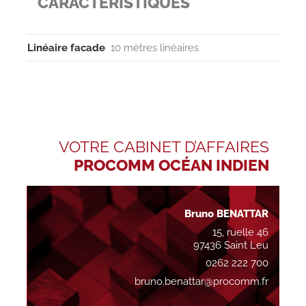
CARACTÉRISTIQUES
Linéaire facade
10 mètres linéaires
VOTRE CABINET D’AFFAIRES
PROCOMM OCÉAN INDIEN
Bruno BENATTAR
15, ruelle 46
97436 Saint Leu
0262 222 700
bruno.benattar@procomm.fr