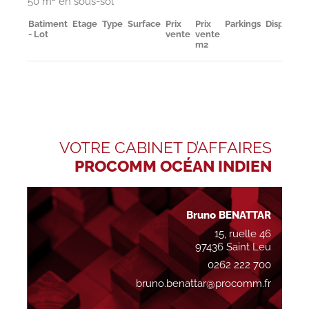
50 m² en sous-sol
Batiment
Etage
Type
Surface
Prix
Prix
Parkings
Disponibil
- Lot
vente
vente
m2
VOTRE CABINET D’AFFAIRES
PROCOMM OCÉAN INDIEN
Bruno BENATTAR
15, ruelle 46
97436 Saint Leu
0262 222 700
bruno.benattar@procomm.fr