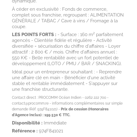
dynamique.
À céder en exclusivité : Fonds de commerce,
complet sous franchise, regroupant : ALIMENTATION
GÉNÉRALE / TABAC / Cave à vins / Fromage à la
coupe.
LES POINTS FORTS :
- Surface : 160 m² parfaitement
agencés - Clientèle fidèle et régulière - Activité
diversifiée = sécurisation du chiffre d'affaires - Loyer
attractif : 2 800 € / mois. Chiffre d'affaires annuel :
550 K€ - Belle rentabilité avec un fort potentiel de
développement (LOTO / PMU / BAR / SNACKING).
Idéal pour un entrepreneur souhaitant : - Reprendre
une affaire clé en main - Bénéficier d'une activité
stable et rentable immédiatement - S'appuyer sur
une franchise structurante.
Contact direct : PROCOMM Océan Indien - 0262 222 700 -
contact@procomm.re - informations complémentaires sur simple
demande (Réf. 974F841021) -
Prix de cession (Honoraires
d'Agence Inclus) : 199 530 € TTC.
Disponibilité :
Immédiate
Référence :
974F841021