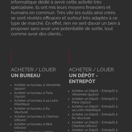
informatique dédié à servir cette activité très
spécialisée, ils ont mis leurs moyens financiers et
humains en commun. Très vite les outils ainsi créés
se sont révélés efficaces et surtout très adaptés à ce
type de marché. En effet, rien ne sert d’avoir un bien à
proposer sans avoir une potentialité de sortie, tout
comme avoir des clients…
ACHETER / LOUER
ACHETER / LOUER
UN BUREAU
UN DÉPÔT -
ENTREPÔT
Acheter un bureau à Vincennes
(94300)
Acheter un Dépôt - Entrepôt à
Acheter un bureau à Paris
Vincennes (94300)
(75020)
Acheter un Dépôt - Entrepôt à
Acheter un bureau à 44 Loire-
Paris (75020)
Atlantique
Acheter un Dépôt - Entrepôt à
Acheter un bureau à 84
44 Loire-Atlantique
Vaucluse
Acheter un Dépôt - Entrepôt à
Acheter un bureau à Chartres
84 Vaucluse
(28000)
Acheter un Dépôt - Entrepôt à
Acheter un bureau à Nice
Chartres (28000)
(06000)
Acheter un Dépôt - Entrepôt à
Acheter un bureau à Metz