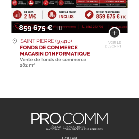
859 675 €
H.I.
SAINT PIERRE (97410)
VOIR LE
FONDS DE COMMERCE
DESCRIPTIF
MAGASIN D'INFORMATIQUE
Vente de fonds de commerce
282 m²
LOUER