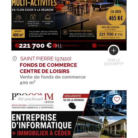
221 700 €
H.I.
SAINT PIERRE (97410)
VOIR LE
FONDS DE COMMERCE
DESCRIPTIF
CENTRE DE LOISIRS
Vente de fonds de commerce
400 m²
Ref. 974L840918