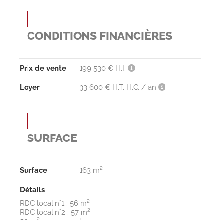
CONDITIONS FINANCIÈRES
Prix de vente
199 530 € H.I.
Loyer
33 600 € H.T. H.C. / an
SURFACE
Surface
163 m²
Détails
RDC local n°1 : 56 m²
RDC local n°2 : 57 m²