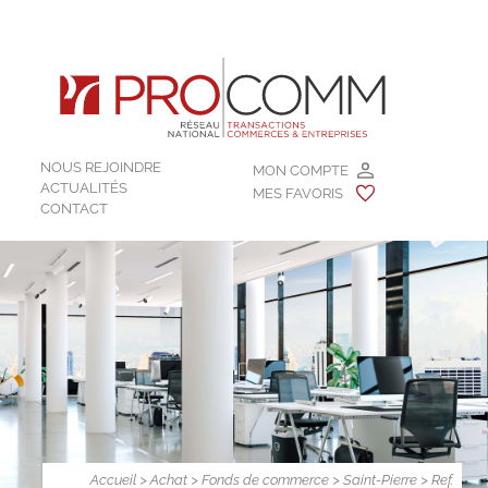
NOUS REJOINDRE
MON COMPTE
ACTUALITÉS
MES FAVORIS
CONTACT
Accueil
>
Achat
>
Fonds de commerce
>
Saint-Pierre
> Ref.