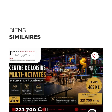
BIENS
SIMILAIRES
Ref. 974F837111
221 700 €
H.I.