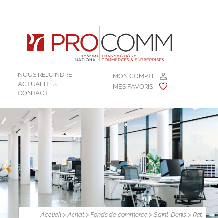
NOUS REJOINDRE
MON COMPTE
ACTUALITÉS
MES FAVORIS
CONTACT
Accueil
>
Achat
>
Fonds de commerce
>
Saint-Denis
> Ref.