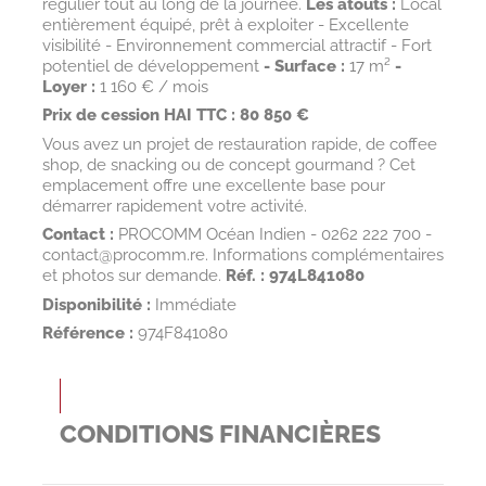
régulier tout au long de la journée.
Les atouts :
Local
entièrement équipé, prêt à exploiter - Excellente
visibilité - Environnement commercial attractif - Fort
potentiel de développement
- Surface :
17 m²
-
Loyer :
1 160 € / mois
Prix de cession HAI TTC : 80 850 €
Vous avez un projet de restauration rapide, de coffee
shop, de snacking ou de concept gourmand ? Cet
emplacement offre une excellente base pour
démarrer rapidement votre activité.
Contact :
PROCOMM Océan Indien - 0262 222 700 -
contact@procomm.re. Informations complémentaires
et photos sur demande.
Réf. : 974L841080
Disponibilité :
Immédiate
Référence :
974F841080
CONDITIONS FINANCIÈRES