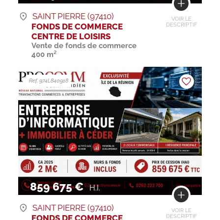
SAINT PIERRE (97410)
VOIR LE
FONDS DE COMMERCE
DESCRIPTIF
CENTRE DE LOISIRS
Vente de fonds de commerce
400 m²
Ref. 974L840918
859 675 €
H.I.
SAINT PIERRE (97410)
VOIR LE
FONDS DE COMMERCE
DESCRIPTIF