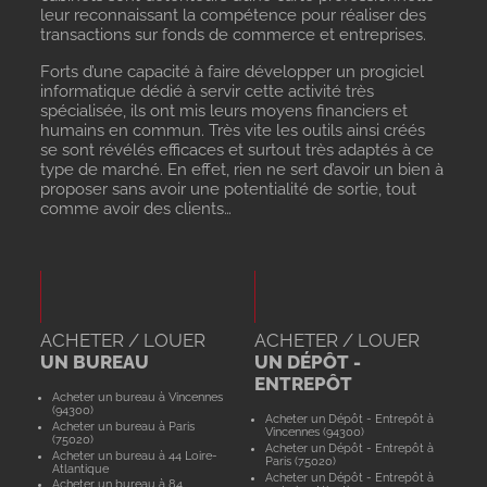
leur reconnaissant la compétence pour réaliser des
transactions sur fonds de commerce et entreprises.
Forts d’une capacité à faire développer un progiciel
informatique dédié à servir cette activité très
spécialisée, ils ont mis leurs moyens financiers et
humains en commun. Très vite les outils ainsi créés
se sont révélés efficaces et surtout très adaptés à ce
type de marché. En effet, rien ne sert d’avoir un bien à
proposer sans avoir une potentialité de sortie, tout
comme avoir des clients…
ACHETER / LOUER
ACHETER / LOUER
UN BUREAU
UN DÉPÔT -
ENTREPÔT
Acheter un bureau à Vincennes
(94300)
Acheter un Dépôt - Entrepôt à
Acheter un bureau à Paris
Vincennes (94300)
(75020)
Acheter un Dépôt - Entrepôt à
Acheter un bureau à 44 Loire-
Paris (75020)
Atlantique
Acheter un Dépôt - Entrepôt à
Acheter un bureau à 84