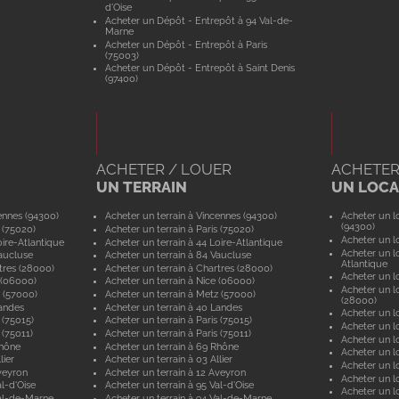
d'Oise
Acheter un Dépôt - Entrepôt à 94 Val-de-
Marne
Acheter un Dépôt - Entrepôt à Paris
(75003)
Acheter un Dépôt - Entrepôt à Saint Denis
(97400)
ACHETER / LOUER
ACHETER
UN TERRAIN
UN LOCAL
ennes (94300)
Acheter un terrain à Vincennes (94300)
Acheter un lo
(94300)
 (75020)
Acheter un terrain à Paris (75020)
Acheter un lo
ire-Atlantique
Acheter un terrain à 44 Loire-Atlantique
Acheter un lo
aucluse
Acheter un terrain à 84 Vaucluse
Atlantique
tres (28000)
Acheter un terrain à Chartres (28000)
Acheter un lo
 (06000)
Acheter un terrain à Nice (06000)
Acheter un lo
 (57000)
Acheter un terrain à Metz (57000)
(28000)
andes
Acheter un terrain à 40 Landes
Acheter un lo
 (75015)
Acheter un terrain à Paris (75015)
Acheter un lo
 (75011)
Acheter un terrain à Paris (75011)
Acheter un lo
Rhône
Acheter un terrain à 69 Rhône
Acheter un lo
lier
Acheter un terrain à 03 Allier
Acheter un lo
veyron
Acheter un terrain à 12 Aveyron
Acheter un l
l-d'Oise
Acheter un terrain à 95 Val-d'Oise
Acheter un lo
al-de-Marne
Acheter un terrain à 94 Val-de-Marne