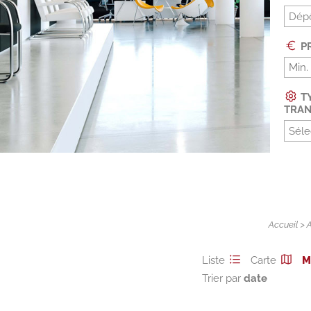
Dépô
PR
TY
TRAN
Séle
Accueil
>
Liste
Carte
M
Trier par