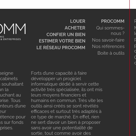
LOUER
PROCOMM
ACHETER
Qui sommes-
nous ?
CONFIER UN BIEN
Nos savoir-faire
ESTIMER VOTRE BIEN
Nos références
LE RÉSEAU PROCOMM
Boite à outils
seigne
Forts d’une capacité à faire
 cabinets
développer un progiciel
s souhaitant
informatique dédié à servir cette
n la
activité très spécialisée, ils ont mis
ouchant au
leurs moyens financiers et
rise. Tous
humains en commun. Très vite les
enteurs d’une
outils ainsi créés se sont révélés
eur
efficaces et surtout très adaptés à
pétence pour
ce type de marché. En effet, rien
ns sur fonds
ne sert d’avoir un bien à proposer
rises.
sans avoir une potentialité de
sortie, tout comme avoir des