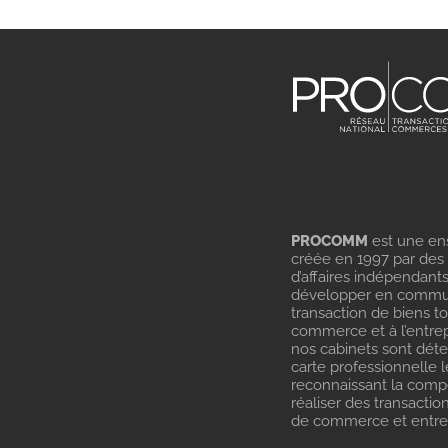
PROCOMM
est une en
créée en 1997 par des
d’affaires indépendant
développer en commu
transaction de biens t
commerce et à l’entrep
nos cabinets sont dét
carte professionnelle l
reconnaissant la com
réaliser des transactio
de commerce et entrep