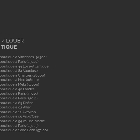
 / LOUER
UTIQUE
boutique à Vincennes (94300)
boutique à Paris (75020)
boutique à 44 Loire-Atlantique
boutique à 84 Vaucluse
boutique à Chartres (28000)
boutique à Nice (06000)
boutique à Metz (57000)
 boutique à 40 Landes
boutique à Paris (75015)
boutique à Paris (75011)
 boutique à 69 Rhône
boutique à 03 Allier
boutique à 12 Aveyron
boutique à 95 Val-d'Oise
 boutique à 94 Val-de-Marne
boutique à Paris (75003)
boutique à Saint Denis (97400)