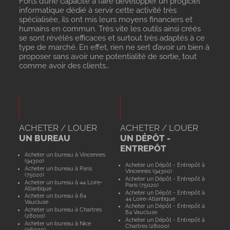
Forts d’une capacité à faire développer un progiciel
informatique dédié à servir cette activité très
spécialisée, ils ont mis leurs moyens financiers et
humains en commun. Très vite les outils ainsi créés
se sont révélés efficaces et surtout très adaptés à ce
type de marché. En effet, rien ne sert d’avoir un bien à
proposer sans avoir une potentialité de sortie, tout
comme avoir des clients…
ACHETER / LOUER
ACHETER / LOUER
UN BUREAU
UN DÉPÔT -
ENTREPÔT
Acheter un bureau à Vincennes
(94300)
Acheter un Dépôt - Entrepôt à
Acheter un bureau à Paris
Vincennes (94300)
(75020)
Acheter un Dépôt - Entrepôt à
Acheter un bureau à 44 Loire-
Paris (75020)
Atlantique
Acheter un Dépôt - Entrepôt à
Acheter un bureau à 84
44 Loire-Atlantique
Vaucluse
Acheter un Dépôt - Entrepôt à
Acheter un bureau à Chartres
84 Vaucluse
(28000)
Acheter un Dépôt - Entrepôt à
Acheter un bureau à Nice
Chartres (28000)
(06000)