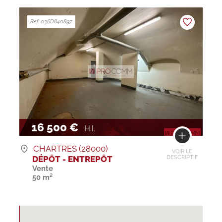
Ref. 036D840897
16 500 €
H.I.
CHARTRES (28000)
VOIR LE
DÉPÔT - ENTREPÔT
DESCRIPTIF
Vente
50 m²