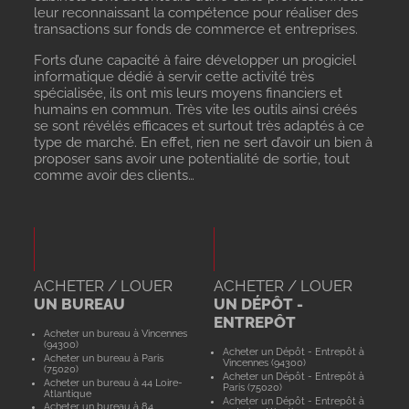
leur reconnaissant la compétence pour réaliser des
transactions sur fonds de commerce et entreprises.
Forts d’une capacité à faire développer un progiciel
informatique dédié à servir cette activité très
spécialisée, ils ont mis leurs moyens financiers et
humains en commun. Très vite les outils ainsi créés
se sont révélés efficaces et surtout très adaptés à ce
type de marché. En effet, rien ne sert d’avoir un bien à
proposer sans avoir une potentialité de sortie, tout
comme avoir des clients…
ACHETER / LOUER
ACHETER / LOUER
UN BUREAU
UN DÉPÔT -
ENTREPÔT
Acheter un bureau à Vincennes
(94300)
Acheter un Dépôt - Entrepôt à
Acheter un bureau à Paris
Vincennes (94300)
(75020)
Acheter un Dépôt - Entrepôt à
Acheter un bureau à 44 Loire-
Paris (75020)
Atlantique
Acheter un Dépôt - Entrepôt à
Acheter un bureau à 84