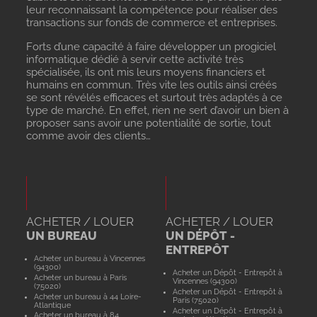
leur reconnaissant la compétence pour réaliser des
transactions sur fonds de commerce et entreprises.
Forts d’une capacité à faire développer un progiciel
informatique dédié à servir cette activité très
spécialisée, ils ont mis leurs moyens financiers et
humains en commun. Très vite les outils ainsi créés
se sont révélés efficaces et surtout très adaptés à ce
type de marché. En effet, rien ne sert d’avoir un bien à
proposer sans avoir une potentialité de sortie, tout
comme avoir des clients…
ACHETER / LOUER
ACHETER / LOUER
UN BUREAU
UN DÉPÔT -
ENTREPÔT
Acheter un bureau à Vincennes
(94300)
Acheter un Dépôt - Entrepôt à
Acheter un bureau à Paris
Vincennes (94300)
(75020)
Acheter un Dépôt - Entrepôt à
Acheter un bureau à 44 Loire-
Paris (75020)
Atlantique
Acheter un Dépôt - Entrepôt à
Acheter un bureau à 84