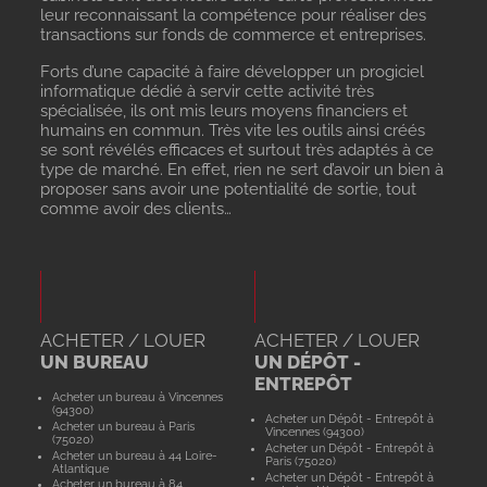
leur reconnaissant la compétence pour réaliser des
transactions sur fonds de commerce et entreprises.
Forts d’une capacité à faire développer un progiciel
informatique dédié à servir cette activité très
spécialisée, ils ont mis leurs moyens financiers et
humains en commun. Très vite les outils ainsi créés
se sont révélés efficaces et surtout très adaptés à ce
type de marché. En effet, rien ne sert d’avoir un bien à
proposer sans avoir une potentialité de sortie, tout
comme avoir des clients…
ACHETER / LOUER
ACHETER / LOUER
UN BUREAU
UN DÉPÔT -
ENTREPÔT
Acheter un bureau à Vincennes
(94300)
Acheter un Dépôt - Entrepôt à
Acheter un bureau à Paris
Vincennes (94300)
(75020)
Acheter un Dépôt - Entrepôt à
Acheter un bureau à 44 Loire-
Paris (75020)
Atlantique
Acheter un Dépôt - Entrepôt à
Acheter un bureau à 84