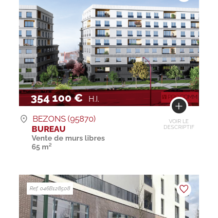
354 100 €
H.I.
BEZONS (95870)
VOIR LE
BUREAU
DESCRIPTIF
Vente de murs libres
65 m²
Ref. 046B128508