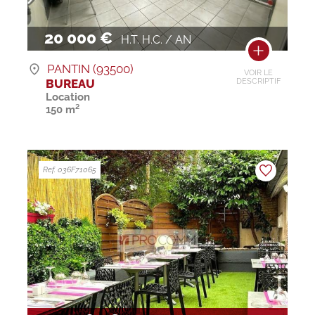
20 000 €
H.T. H.C. / AN
PANTIN (93500)
VOIR LE
BUREAU
DESCRIPTIF
Location
150 m²
Ref. 036F71065