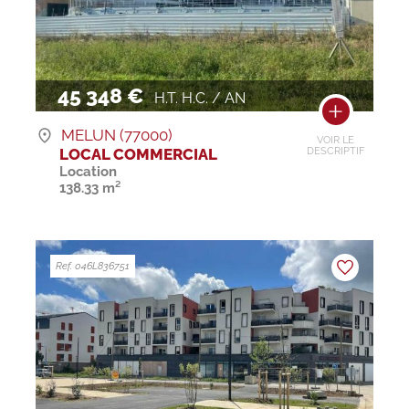
45 348 €
H.T. H.C. / AN
MELUN (77000)
VOIR LE
LOCAL COMMERCIAL
DESCRIPTIF
Location
138.33 m²
Ref. 046L836751