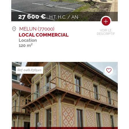
27 600 €
H.T. H.C. / AN
MELUN (77000)
VOIR LE
LOCAL COMMERCIAL
DESCRIPTIF
Location
120 m²
Ref. 046L836540