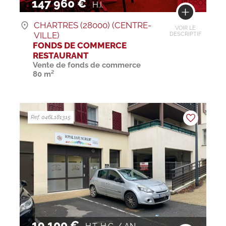
147 960 €
H.I.
CHARTRES (28000) (CENTRE-
VOIR LE
VILLE)
DESCRIPTIF
FONDS DE COMMERCE
RESTAURANT
Vente de fonds de commerce
80 m²
Ref. 046L181315
19 100 €