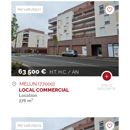
Ref. 046L183577
63 500 €
H.T. H.C. / AN
MELUN (77000)
VOIR LE
LOCAL COMMERCIAL
DESCRIPTIF
Location
276 m²
Ref. 046L183575