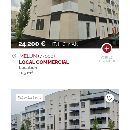
24 200 €
H.T. H.C. / AN
MELUN (77000)
VOIR LE
LOCAL COMMERCIAL
DESCRIPTIF
Location
105 m²
Ref. 046L183570