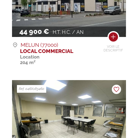
44 900 €
H.T. H.C. / AN
MELUN (77000)
VOIR LE
LOCAL COMMERCIAL
DESCRIPTIF
Location
204 m²
Ref. 046X183460