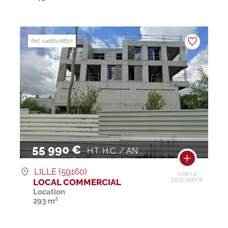
Ref. 046B126837
55 990 €
H.T. H.C. / AN
LILLE (59160)
VOIR LE
LOCAL COMMERCIAL
DESCRIPTIF
Location
293 m²