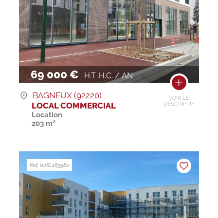
69 000 €
H.T. H.C. / AN
BAGNEUX (92220)
VOIR LE
LOCAL COMMERCIAL
DESCRIPTIF
Location
203 m²
Ref. 046L183584