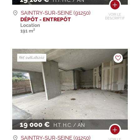
H.T. H.C. / AN
SAINTRY-SUR-SEINE (91250)
VOIR LE
DÉPÔT - ENTREPÔT
DESCRIPTIF
Location
191 m²
Ref. 046L181202
19 000 €
H.T. H.C. / AN
SAINTRY-SUR-SEINE (91250)
VOIR LE