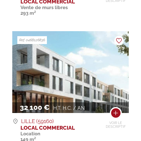
LOCAL COMMERCIAL
DESCRIPTIF
Vente de murs libres
293 m²
Ref. 046B126836
32 100 €
H.T. H.C. / AN
LILLE (59160)
VOIR LE
LOCAL COMMERCIAL
DESCRIPTIF
Location
149 m²