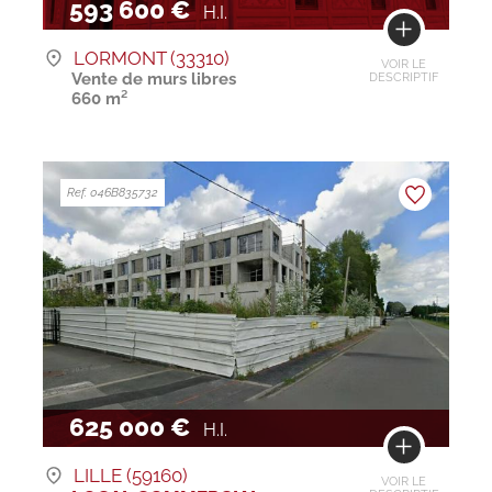
593 600 €
H.I.
LORMONT (33310)
VOIR LE
Vente de murs libres
DESCRIPTIF
660 m²
Ref. 046B835732
625 000 €
H.I.
LILLE (59160)
VOIR LE