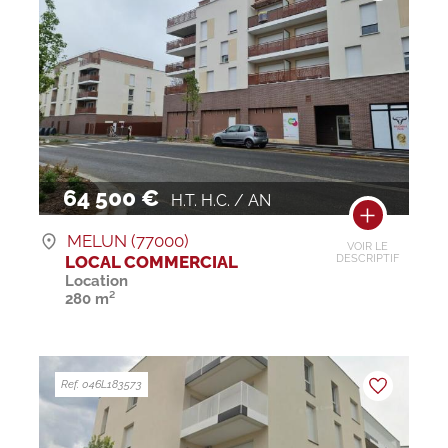
64 500 €
H.T. H.C. / AN
MELUN (77000)
VOIR LE
LOCAL COMMERCIAL
DESCRIPTIF
Location
280 m²
Ref. 046L183573