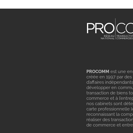
PROCOMM
est une en
créée en 1997 par des
d’affaires indépendant
développer en commu
transaction de biens t
commerce et à l’entrep
nos cabinets sont dét
carte professionnelle l
reconnaissant la com
réaliser des transactio
de commerce et entrep