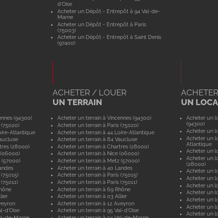
d'Oise
Acheter un Dépôt - Entrepôt à 94 Val-de-
Marne
Acheter un Dépôt - Entrepôt à Paris
(75003)
Acheter un Dépôt - Entrepôt à Saint Denis
(97400)
ACHETER / LOUER
ACHETER
UN TERRAIN
UN LOCAL
ennes (94300)
Acheter un terrain à Vincennes (94300)
Acheter un lo
(94300)
 (75020)
Acheter un terrain à Paris (75020)
Acheter un lo
ire-Atlantique
Acheter un terrain à 44 Loire-Atlantique
Acheter un lo
aucluse
Acheter un terrain à 84 Vaucluse
Atlantique
tres (28000)
Acheter un terrain à Chartres (28000)
Acheter un lo
 (06000)
Acheter un terrain à Nice (06000)
Acheter un lo
 (57000)
Acheter un terrain à Metz (57000)
(28000)
andes
Acheter un terrain à 40 Landes
Acheter un lo
 (75015)
Acheter un terrain à Paris (75015)
Acheter un lo
 (75011)
Acheter un terrain à Paris (75011)
Acheter un lo
Rhône
Acheter un terrain à 69 Rhône
Acheter un lo
lier
Acheter un terrain à 03 Allier
Acheter un lo
veyron
Acheter un terrain à 12 Aveyron
Acheter un l
l-d'Oise
Acheter un terrain à 95 Val-d'Oise
Acheter un lo
al-de-Marne
Acheter un terrain à 94 Val-de-Marne