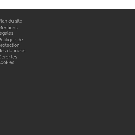
Plan du site
Mentions
légales
Politique de
protection
des données
Gérer les
cookies