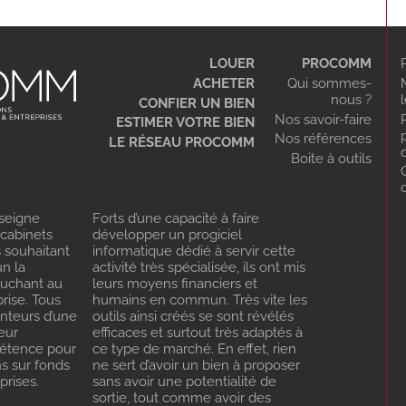
LOUER
PROCOMM
ACHETER
Qui sommes-
nous ?
CONFIER UN BIEN
Nos savoir-faire
ESTIMER VOTRE BIEN
Nos références
LE RÉSEAU PROCOMM
Boite à outils
seigne
Forts d’une capacité à faire
 cabinets
développer un progiciel
s souhaitant
informatique dédié à servir cette
n la
activité très spécialisée, ils ont mis
ouchant au
leurs moyens financiers et
rise. Tous
humains en commun. Très vite les
enteurs d’une
outils ainsi créés se sont révélés
eur
efficaces et surtout très adaptés à
pétence pour
ce type de marché. En effet, rien
ns sur fonds
ne sert d’avoir un bien à proposer
rises.
sans avoir une potentialité de
sortie, tout comme avoir des