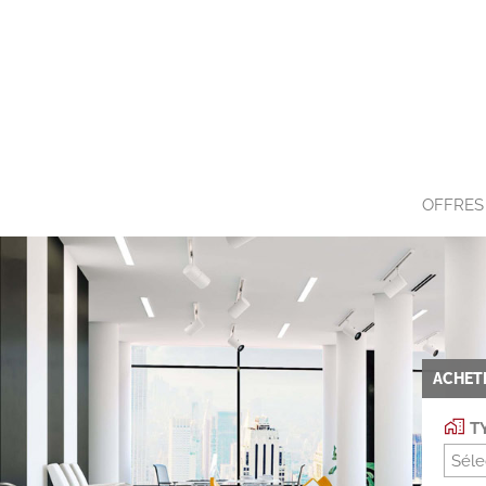
OFFRES
ACHET
TY
Séle