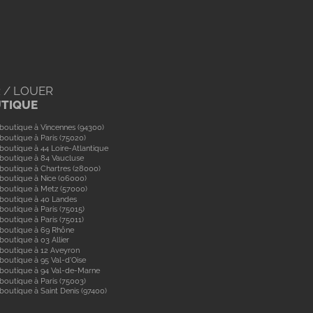
 / LOUER
UTIQUE
boutique à Vincennes (94300)
boutique à Paris (75020)
boutique à 44 Loire-Atlantique
boutique à 84 Vaucluse
boutique à Chartres (28000)
boutique à Nice (06000)
boutique à Metz (57000)
 boutique à 40 Landes
boutique à Paris (75015)
boutique à Paris (75011)
 boutique à 69 Rhône
boutique à 03 Allier
boutique à 12 Aveyron
boutique à 95 Val-d'Oise
 boutique à 94 Val-de-Marne
boutique à Paris (75003)
boutique à Saint Denis (97400)