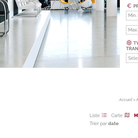
PR
TY
TRAN
Séle
Accueil
>
Liste
Carte
M
Trier par