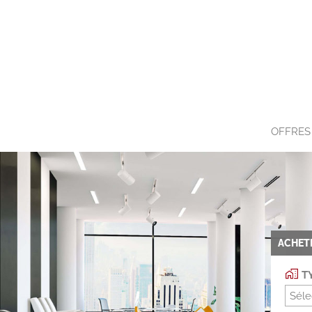
OFFRES
ACHET
TY
Séle