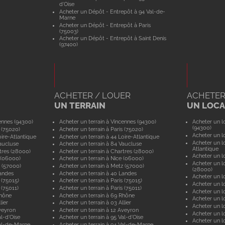
d'Oise
Acheter un Dépôt - Entrepôt à 94 Val-de-
Marne
Acheter un Dépôt - Entrepôt à Paris
(75003)
Acheter un Dépôt - Entrepôt à Saint Denis
(97400)
ACHETER / LOUER
ACHETER
UN TERRAIN
UN LOCAL
ennes (94300)
Acheter un terrain à Vincennes (94300)
Acheter un lo
(94300)
 (75020)
Acheter un terrain à Paris (75020)
Acheter un lo
ire-Atlantique
Acheter un terrain à 44 Loire-Atlantique
Acheter un lo
aucluse
Acheter un terrain à 84 Vaucluse
Atlantique
tres (28000)
Acheter un terrain à Chartres (28000)
Acheter un lo
 (06000)
Acheter un terrain à Nice (06000)
Acheter un lo
 (57000)
Acheter un terrain à Metz (57000)
(28000)
andes
Acheter un terrain à 40 Landes
Acheter un lo
 (75015)
Acheter un terrain à Paris (75015)
Acheter un lo
 (75011)
Acheter un terrain à Paris (75011)
Acheter un lo
Rhône
Acheter un terrain à 69 Rhône
Acheter un lo
lier
Acheter un terrain à 03 Allier
Acheter un lo
veyron
Acheter un terrain à 12 Aveyron
Acheter un l
l-d'Oise
Acheter un terrain à 95 Val-d'Oise
Acheter un lo
al-de-Marne
Acheter un terrain à 94 Val-de-Marne