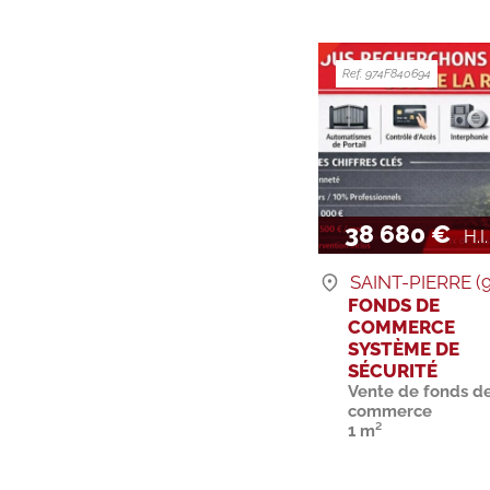
Ref. 974F840694
38 680 €
H.I.
SAINT-PIERRE (9
FONDS DE
COMMERCE
SYSTÈME DE
SÉCURITÉ
Vente de fonds d
commerce
1 m²