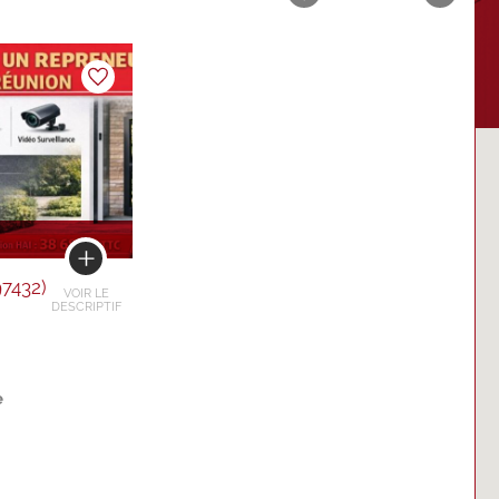
7432)
VOIR LE
DESCRIPTIF
e