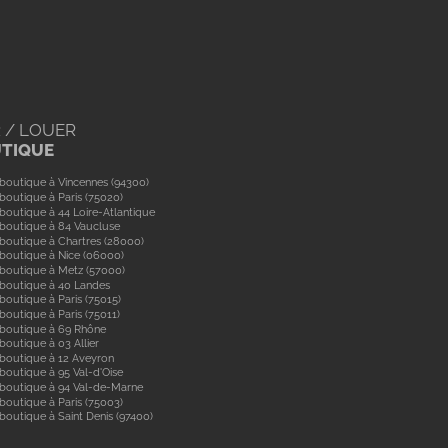
 / LOUER
UTIQUE
boutique à Vincennes (94300)
boutique à Paris (75020)
boutique à 44 Loire-Atlantique
boutique à 84 Vaucluse
boutique à Chartres (28000)
boutique à Nice (06000)
boutique à Metz (57000)
 boutique à 40 Landes
boutique à Paris (75015)
boutique à Paris (75011)
 boutique à 69 Rhône
boutique à 03 Allier
boutique à 12 Aveyron
boutique à 95 Val-d'Oise
 boutique à 94 Val-de-Marne
boutique à Paris (75003)
boutique à Saint Denis (97400)