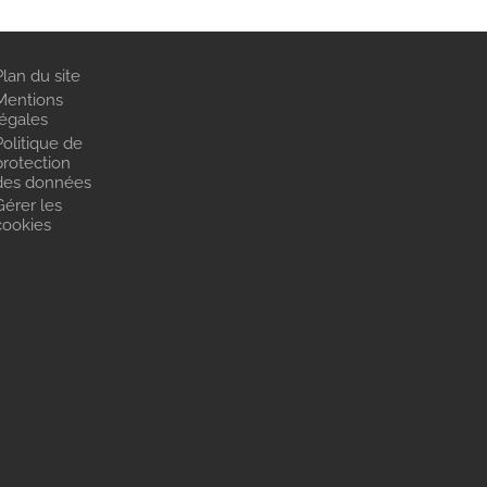
Plan du site
Mentions
légales
Politique de
protection
des données
Gérer les
cookies