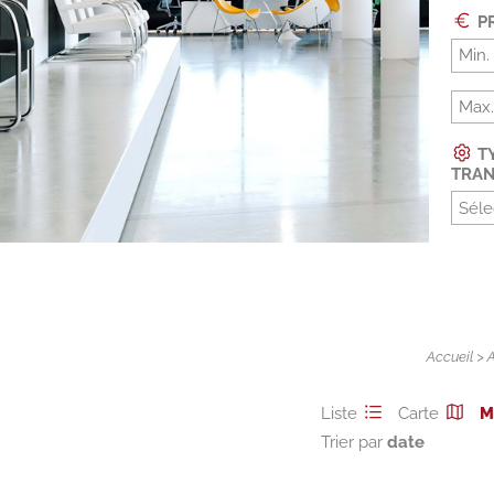
PR
TY
TRAN
Séle
Accueil
>
Liste
Carte
M
Trier par