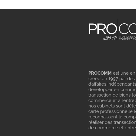
PROCOMM
est une en
créée en 1997 par des
d’affaires indépendant
développer en commu
transaction de biens t
commerce et à l’entrep
nos cabinets sont dét
carte professionnelle l
reconnaissant la com
réaliser des transactio
de commerce et entrep