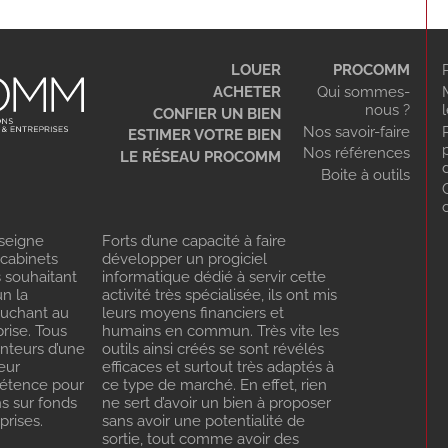
LOUER
PROCOMM
ACHETER
Qui sommes-
nous ?
CONFIER UN BIEN
Nos savoir-faire
ESTIMER VOTRE BIEN
Nos références
LE RÉSEAU PROCOMM
Boite à outils
seigne
Forts d’une capacité à faire
 cabinets
développer un progiciel
s souhaitant
informatique dédié à servir cette
n la
activité très spécialisée, ils ont mis
ouchant au
leurs moyens financiers et
rise. Tous
humains en commun. Très vite les
enteurs d’une
outils ainsi créés se sont révélés
eur
efficaces et surtout très adaptés à
pétence pour
ce type de marché. En effet, rien
ns sur fonds
ne sert d’avoir un bien à proposer
rises.
sans avoir une potentialité de
sortie, tout comme avoir des