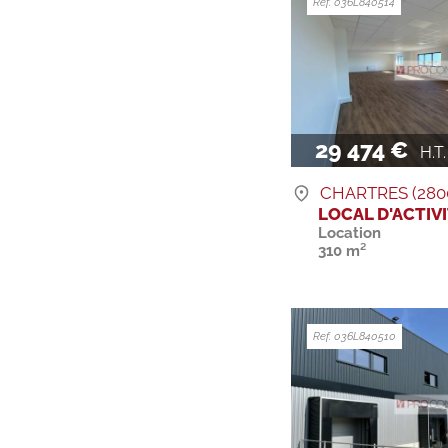
Ref. 036L840514
29 474 €
H.T. H
CHARTRES (280
LOCAL D'ACTIV
Location
310 m²
Ref. 036L840510