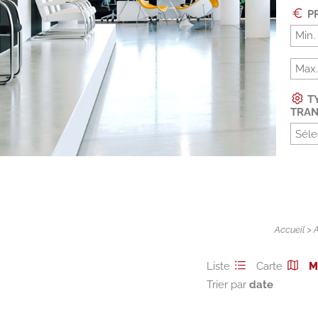
PR
TY
TRAN
Séle
Accueil
>
Liste
Carte
M
Trier par