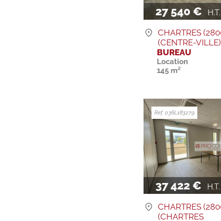
27 540 €
H.T. 
CHARTRES (280
(CENTRE-VILLE
BUREAU
Location
145 m²
Ref. 036L183279
37 422 €
H.T. H
CHARTRES (280
(CHARTRES