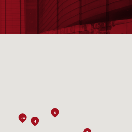
6
94
4