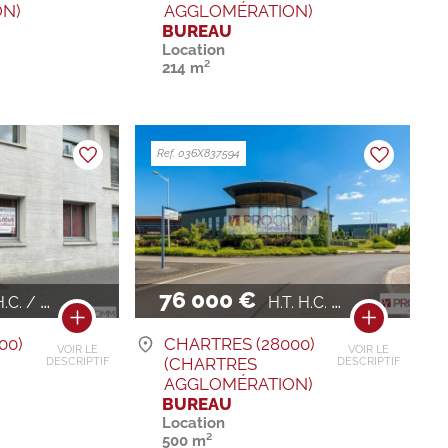
N)
AGGLOMÉRATION)
BUREAU
Location
214 m²
Ref. 036X837594
76 000 €
.C. / AN
H.T. H.C. / AN
00)
CHARTRES (28000)
VOIR LE
VOIR LE
)
(CHARTRES
DESCRIPTIF
DESCRIPTIF
AGGLOMÉRATION)
BUREAU
Location
500 m²