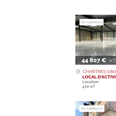
Ref. 036L841233
44 807 €
H.T. 
CHARTRES (280
LOCAL D'ACTIV
Location
472 m²
Ref. 036B841070