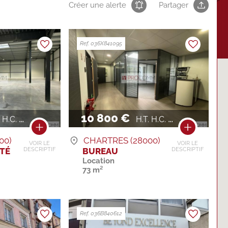
Créer une alerte
Partager
Ref. 036X841095
10 800 €
H.C. / AN
H.T. H.C. / AN
00)
CHARTRES (28000)
VOIR LE
VOIR LE
ITÉ
BUREAU
DESCRIPTIF
DESCRIPTIF
Location
73 m²
Ref. 036B840612