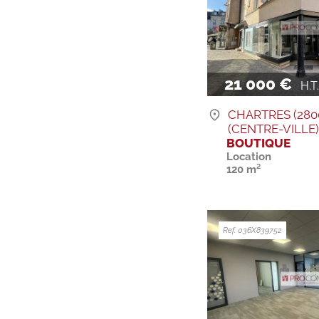
21 000 €
H.T. 
CHARTRES (280
(CENTRE-VILLE
BOUTIQUE
Location
120 m²
Ref. 036X839752