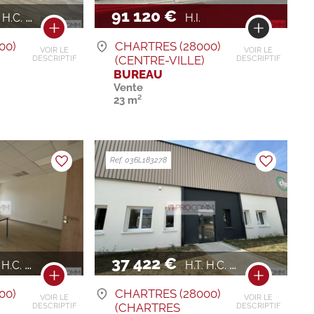
91 120 €
H.C. / AN
H.I.
00)
CHARTRES (28000)
VOIR LE
VOIR LE
)
(CENTRE-VILLE)
DESCRIPTIF
DESCRIPTIF
BUREAU
Vente
23 m²
Ref. 036L183278
37 422 €
.C. / AN
H.T. H.C. / AN
00)
CHARTRES (28000)
VOIR LE
VOIR LE
(CHARTRES
DESCRIPTIF
DESCRIPTIF