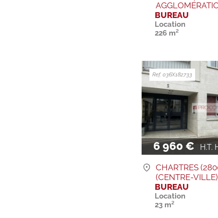
AGGLOMÉRATIO
BUREAU
Location
226 m²
Ref. 036X182733
6 960 €
H.T. H
CHARTRES (280
(CENTRE-VILLE
BUREAU
Location
23 m²