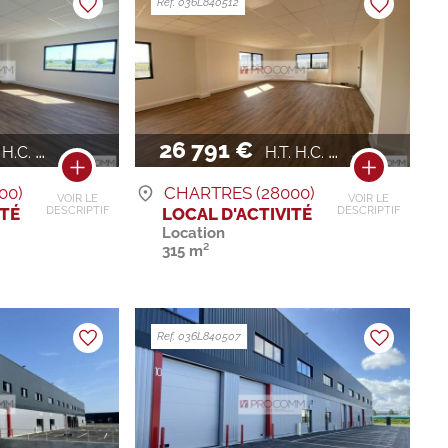
Ref. 036L840512
26 791 €
.C. / AN
H.T. H.C. / AN
00)
CHARTRES (28000)
VOIR LE
VOIR LE
ITÉ
LOCAL D'ACTIVITÉ
DESCRIPTIF
DESCRIPTIF
Location
315 m²
Ref. 036L840507