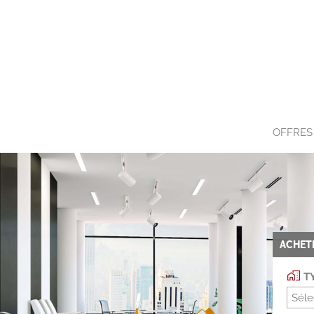
OFFRES
ACHET
TY
Séle