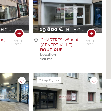
19 800 €
H.C. / AN
H.T. H.C. / AN
00)
CHARTRES (28000)
VOIR LE
VOIR LE
)
(CENTRE-VILLE)
DESCRIPTIF
DESCRIPTIF
BOUTIQUE
Location
120 m²
Ref. 036X838761