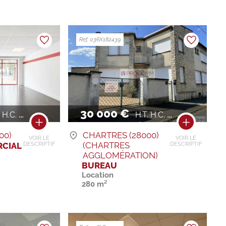
Ref. 036X182439
30 000 €
H.C. / AN
H.T. H.C. / AN
00)
CHARTRES (28000)
VOIR LE
VOIR LE
(CHARTRES
CIAL
DESCRIPTIF
DESCRIPTIF
AGGLOMÉRATION)
BUREAU
Location
280 m²