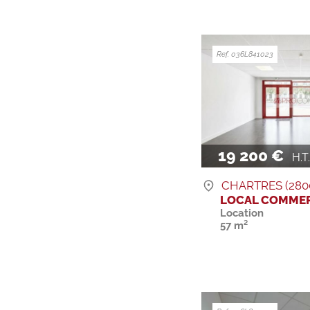
Ref. 036L841023
19 200 €
H.T. 
CHARTRES (280
LOCAL COMMER
Location
57 m²