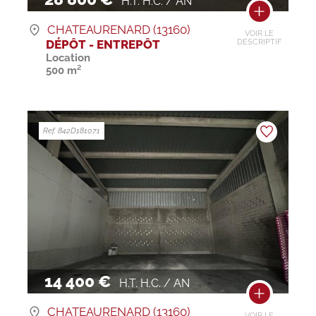
H.T. H.C. / AN
CHATEAURENARD (13160)
VOIR LE
DÉPÔT - ENTREPÔT
DESCRIPTIF
Location
500 m²
Ref. 842D181071
14 400 €
H.T. H.C. / AN
CHATEAURENARD (13160)
VOIR LE