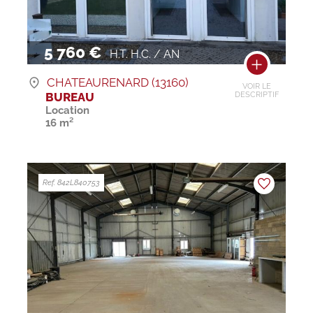
5 760 €
H.T. H.C. / AN
CHATEAURENARD (13160)
VOIR LE
BUREAU
DESCRIPTIF
Location
16 m²
Ref. 842L840753