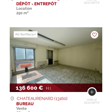
DÉPÔT - ENTREPÔT
DESCRIPTIF
Location
250 m²
Ref. 842X840327
136 600 €
H.I.
CHATEAURENARD (13160)
VOIR LE
BUREAU
DESCRIPTIF
Vente