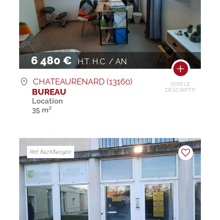
6 480 €
H.T. H.C. / AN
CHATEAURENARD (13160)
VOIR LE
BUREAU
DESCRIPTIF
Location
35 m²
Ref. 842X840920