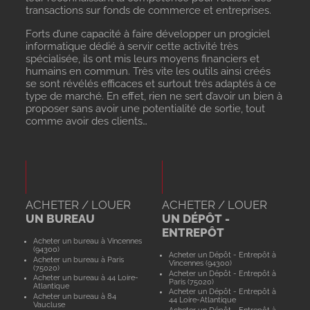
transactions sur fonds de commerce et entreprises.
Forts d’une capacité à faire développer un progiciel
informatique dédié à servir cette activité très
spécialisée, ils ont mis leurs moyens financiers et
humains en commun. Très vite les outils ainsi créés
se sont révélés efficaces et surtout très adaptés à ce
type de marché. En effet, rien ne sert d’avoir un bien à
proposer sans avoir une potentialité de sortie, tout
comme avoir des clients…
ACHETER / LOUER
ACHETER / LOUER
UN BUREAU
UN DÉPÔT -
ENTREPÔT
Acheter un bureau à Vincennes
(94300)
Acheter un Dépôt - Entrepôt à
Acheter un bureau à Paris
Vincennes (94300)
(75020)
Acheter un Dépôt - Entrepôt à
Acheter un bureau à 44 Loire-
Paris (75020)
Atlantique
Acheter un Dépôt - Entrepôt à
Acheter un bureau à 84
44 Loire-Atlantique
Vaucluse
Acheter un Dépôt - Entrepôt à