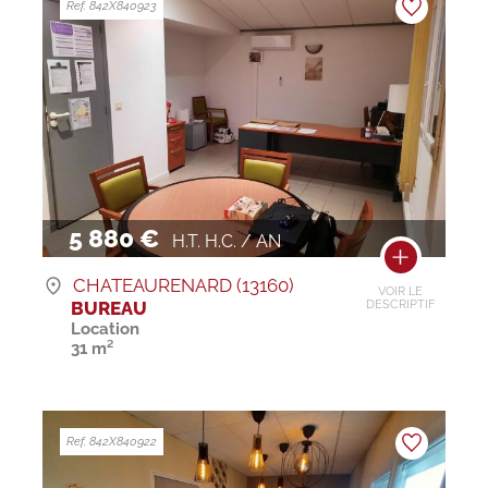
Ref. 842X840923
5 880 €
H.T. H.C. / AN
CHATEAURENARD (13160)
VOIR LE
BUREAU
DESCRIPTIF
Location
31 m²
Ref. 842X840922