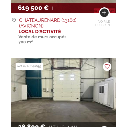
619 500 €
H.I.
CHATEAURENARD (13160)
VOIR LE
(AVIGNON)
DESCRIPTIF
LOCAL D'ACTIVITÉ
Vente de murs occupés
700 m²
Ref. 842D840659
28 800 €