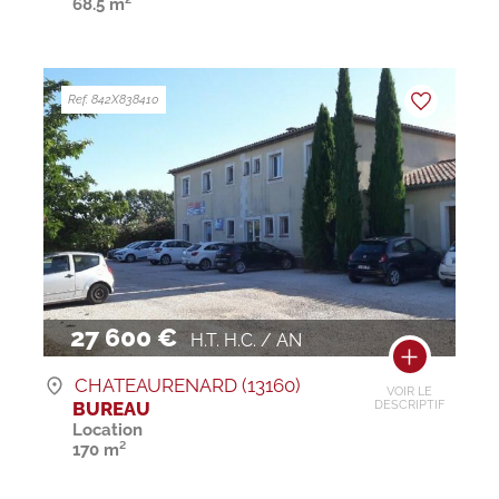
68.5 m²
Ref. 842X838410
27 600 €
H.T. H.C. / AN
CHATEAURENARD (13160)
VOIR LE
BUREAU
DESCRIPTIF
Location
170 m²