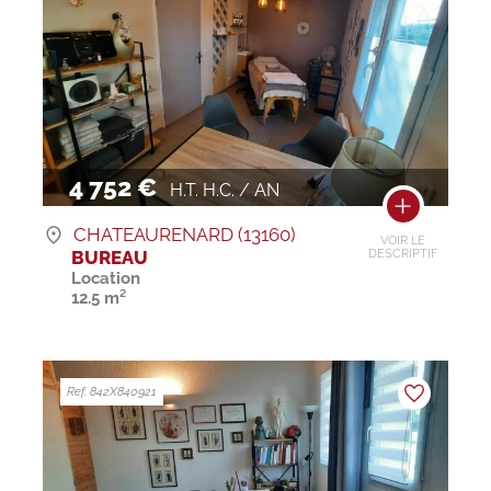
4 752 €
H.T. H.C. / AN
CHATEAURENARD (13160)
VOIR LE
BUREAU
DESCRIPTIF
Location
12.5 m²
Ref. 842X840921