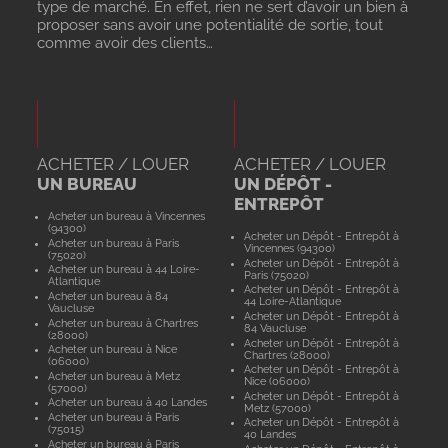
type de marché. En effet, rien ne sert d’avoir un bien à
proposer sans avoir une potentialité de sortie, tout
comme avoir des clients…
ACHETER / LOUER
ACHETER / LOUER
UN BUREAU
UN DÉPÔT -
ENTREPÔT
Acheter un bureau à Vincennes
(94300)
Acheter un Dépôt - Entrepôt à
Acheter un bureau à Paris
Vincennes (94300)
(75020)
Acheter un Dépôt - Entrepôt à
Acheter un bureau à 44 Loire-
Paris (75020)
Atlantique
Acheter un Dépôt - Entrepôt à
Acheter un bureau à 84
44 Loire-Atlantique
Vaucluse
Acheter un Dépôt - Entrepôt à
Acheter un bureau à Chartres
84 Vaucluse
(28000)
Acheter un Dépôt - Entrepôt à
Acheter un bureau à Nice
Chartres (28000)
(06000)
Acheter un Dépôt - Entrepôt à
Acheter un bureau à Metz
Nice (06000)
(57000)
Acheter un Dépôt - Entrepôt à
Acheter un bureau à 40 Landes
Metz (57000)
Acheter un bureau à Paris
Acheter un Dépôt - Entrepôt à
(75015)
40 Landes
Acheter un bureau à Paris