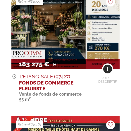
Ref. 974F840957
183 275 €
H.I.
L'ÉTANG-SALÉ (97427)
VOIR LE
FONDS DE COMMERCE
DESCRIPTIF
FLEURISTE
Vente de fonds de commerce
55 m²
Ref. 974F840164