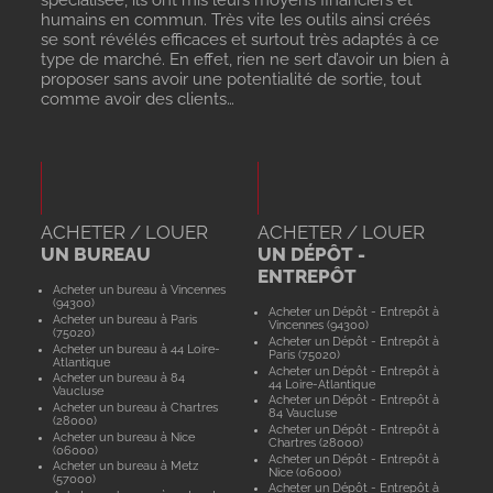
spécialisée, ils ont mis leurs moyens financiers et
humains en commun. Très vite les outils ainsi créés
se sont révélés efficaces et surtout très adaptés à ce
type de marché. En effet, rien ne sert d’avoir un bien à
proposer sans avoir une potentialité de sortie, tout
comme avoir des clients…
ACHETER / LOUER
ACHETER / LOUER
UN BUREAU
UN DÉPÔT -
ENTREPÔT
Acheter un bureau à Vincennes
(94300)
Acheter un Dépôt - Entrepôt à
Acheter un bureau à Paris
Vincennes (94300)
(75020)
Acheter un Dépôt - Entrepôt à
Acheter un bureau à 44 Loire-
Paris (75020)
Atlantique
Acheter un Dépôt - Entrepôt à
Acheter un bureau à 84
44 Loire-Atlantique
Vaucluse
Acheter un Dépôt - Entrepôt à
Acheter un bureau à Chartres
84 Vaucluse
(28000)
Acheter un Dépôt - Entrepôt à
Acheter un bureau à Nice
Chartres (28000)
(06000)
Acheter un Dépôt - Entrepôt à
Acheter un bureau à Metz
Nice (06000)
(57000)
Acheter un Dépôt - Entrepôt à