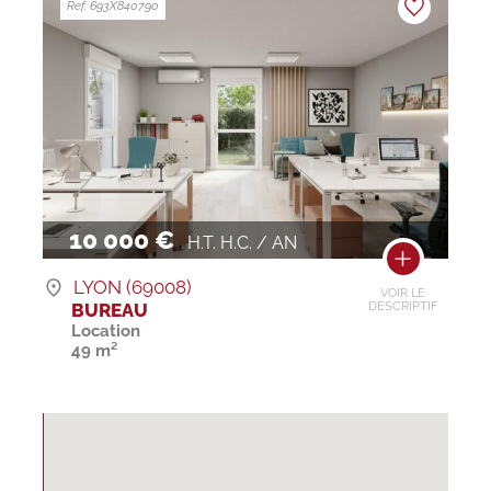
Ref. 693X840790
10 000 €
H.T. H.C. / AN
LYON (69008)
VOIR LE
BUREAU
DESCRIPTIF
Location
49 m²