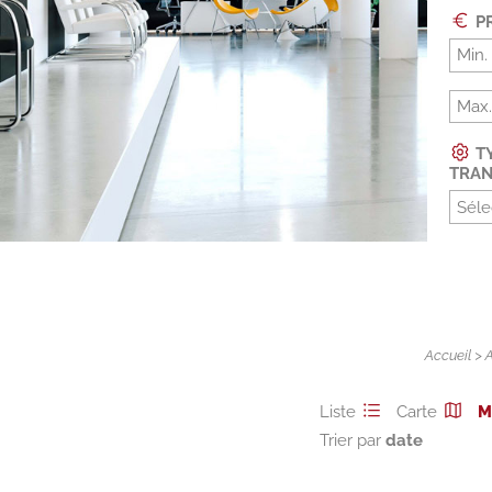
PR
TY
TRAN
Séle
Accueil
>
Liste
Carte
M
Trier par