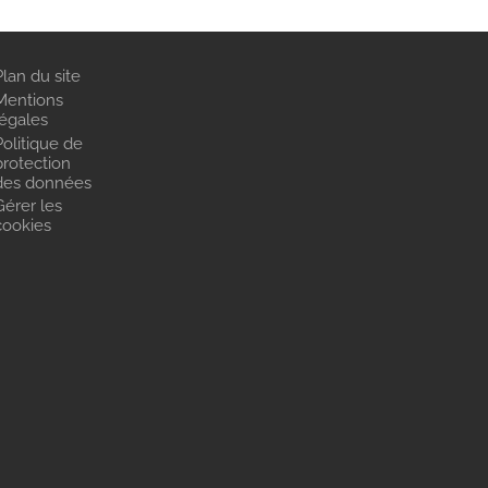
Plan du site
Mentions
légales
Politique de
protection
des données
Gérer les
cookies