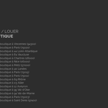
 / LOUER
UTIQUE
boutique à Vincennes (94300)
boutique à Paris (75020)
boutique à 44 Loire-Atlantique
boutique à 84 Vaucluse
boutique à Chartres (28000)
boutique à Nice (06000)
boutique à Metz (57000)
 boutique à 40 Landes
boutique à Paris (75015)
boutique à Paris (75011)
 boutique à 69 Rhône
boutique à 03 Allier
boutique à 12 Aveyron
boutique à 95 Val-d'Oise
 boutique à 94 Val-de-Marne
boutique à Paris (75003)
boutique à Saint Denis (97400)