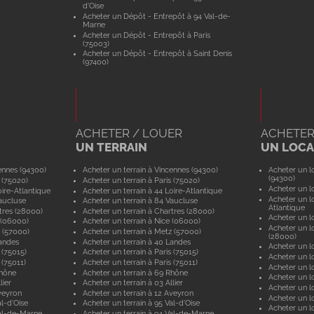
d'Oise
Acheter un Dépôt - Entrepôt à 94 Val-de-
Marne
Acheter un Dépôt - Entrepôt à Paris
(75003)
Acheter un Dépôt - Entrepôt à Saint Denis
(97400)
ACHETER / LOUER
ACHETER
UN TERRAIN
UN LOCAL
ennes (94300)
Acheter un terrain à Vincennes (94300)
Acheter un lo
(94300)
 (75020)
Acheter un terrain à Paris (75020)
Acheter un lo
ire-Atlantique
Acheter un terrain à 44 Loire-Atlantique
Acheter un lo
aucluse
Acheter un terrain à 84 Vaucluse
Atlantique
tres (28000)
Acheter un terrain à Chartres (28000)
Acheter un lo
 (06000)
Acheter un terrain à Nice (06000)
Acheter un lo
 (57000)
Acheter un terrain à Metz (57000)
(28000)
andes
Acheter un terrain à 40 Landes
Acheter un lo
 (75015)
Acheter un terrain à Paris (75015)
Acheter un lo
 (75011)
Acheter un terrain à Paris (75011)
Acheter un lo
Rhône
Acheter un terrain à 69 Rhône
Acheter un lo
lier
Acheter un terrain à 03 Allier
Acheter un lo
veyron
Acheter un terrain à 12 Aveyron
Acheter un l
l-d'Oise
Acheter un terrain à 95 Val-d'Oise
Acheter un lo
al-de-Marne
Acheter un terrain à 94 Val-de-Marne