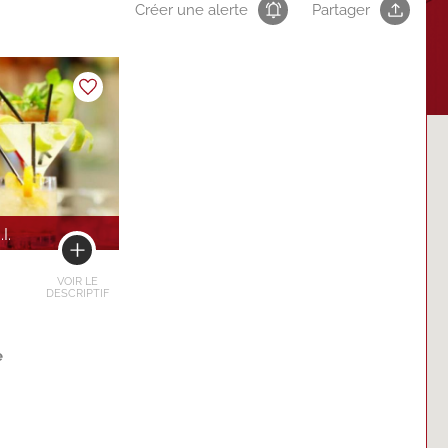
Créer une alerte
Partager
.I.
VOIR LE
DESCRIPTIF
e