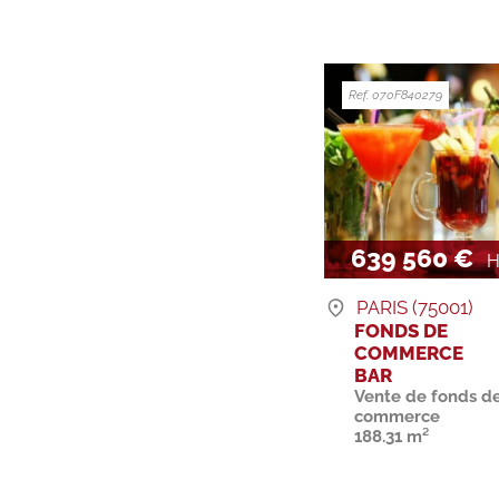
Ref. 070F840279
639 560 €
H
PARIS (75001)
FONDS DE
COMMERCE
BAR
Vente de fonds d
commerce
188.31 m²