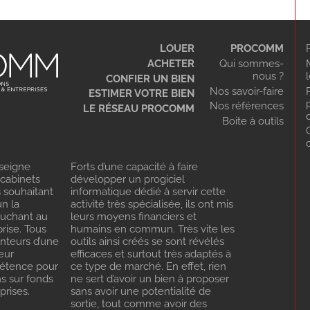
LOUER
PROCOMM
ACHETER
Qui sommes-
nous ?
CONFIER UN BIEN
Nos savoir-faire
ESTIMER VOTRE BIEN
Nos références
LE RÉSEAU PROCOMM
Boite à outils
seigne
Forts d’une capacité à faire
 cabinets
développer un progiciel
s souhaitant
informatique dédié à servir cette
n la
activité très spécialisée, ils ont mis
ouchant au
leurs moyens financiers et
rise. Tous
humains en commun. Très vite les
enteurs d’une
outils ainsi créés se sont révélés
eur
efficaces et surtout très adaptés à
pétence pour
ce type de marché. En effet, rien
ns sur fonds
ne sert d’avoir un bien à proposer
rises.
sans avoir une potentialité de
sortie, tout comme avoir des