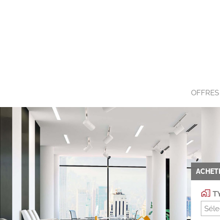
OFFRES
ACHET
TY
Séle