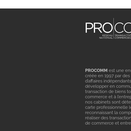
PROCOMM
est une en
créée en 1997 par des
d’affaires indépendant
développer en commu
transaction de biens t
commerce et à l’entrep
nos cabinets sont dét
carte professionnelle l
reconnaissant la com
réaliser des transactio
de commerce et entrep