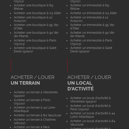
(75011)
(75011)
Acheter une boutique à 69
Acheter un immeuble à 69
Rhône
Rhône
Acheter une boutique à 03 Allier
Acheter un immeuble à 03 Allier
Acheter une boutique à 12
Acheter un immeuble à 12
Aveyron
Aveyron
Acheter une boutique à 95 Val-
Acheter un immeuble à 95 Val-
d'Oise
d'Oise
Acheter une boutique à 94 Val-
Acheter un immeuble à 94 Val-
de-Marne
de-Marne
Acheter une boutique à Paris
Acheter un immeuble à Paris
(75003)
(75003)
Acheter une boutique à Saint
Acheter un immeuble à Saint
Denis (97400)
Denis (97400)
ACHETER / LOUER
ACHETER / LOUER
UN TERRAIN
UN LOCAL
D'ACTIVITÉ
Acheter un terrain à Vincennes
(94300)
Acheter un local d'activité à
Acheter un terrain à Paris
Vincennes (94300)
(75020)
Acheter un local d'activité à
Acheter un terrain à 44 Loire-
Paris (75020)
Atlantique
Acheter un local d'activité à 44
Acheter un terrain à 84 Vaucluse
Loire-Atlantique
Acheter un terrain à Chartres
Acheter un local d'activité à 84
(28000)
Vaucluse
Acheter un terrain à Nice
Acheter un local d'activité à