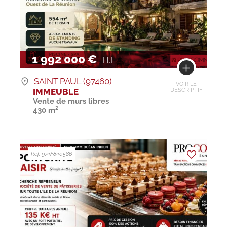
1 992 000 €
H.I.
SAINT PAUL (97460)
VOIR LE
IMMEUBLE
DESCRIPTIF
Vente de murs libres
430 m²
Ref. 974F840586