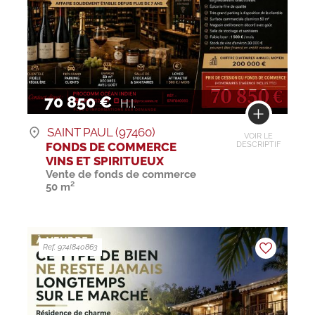
70 850 €
H.I.
SAINT PAUL (97460)
VOIR LE
FONDS DE COMMERCE
DESCRIPTIF
VINS ET SPIRITUEUX
Vente de fonds de commerce
50 m²
Ref. 974I840863