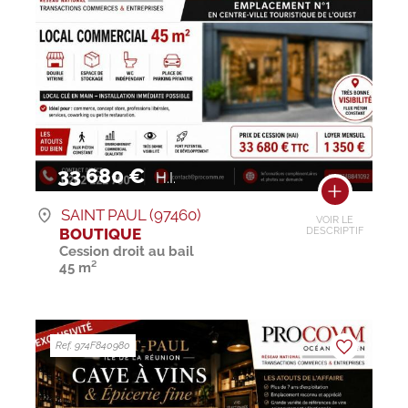
33 680 €
H.I.
SAINT PAUL (97460)
VOIR LE
BOUTIQUE
DESCRIPTIF
Cession droit au bail
45 m²
Ref. 974F840980