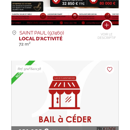
SAINT PAUL (97460)
VOIR LE
LOCAL D'ACTIVITÉ
DESCRIPTIF
72 m²
Ref. 974F840138