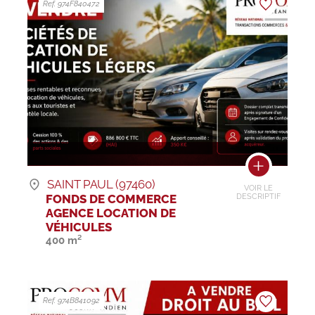
Ref. 974F840472
SAINT PAUL (97460)
VOIR LE
FONDS DE COMMERCE
DESCRIPTIF
AGENCE LOCATION DE
VÉHICULES
400 m²
Ref. 974B841092