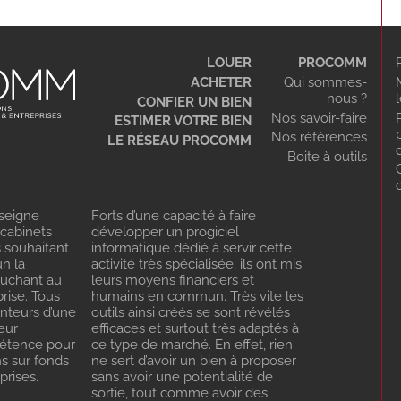
LOUER
PROCOMM
ACHETER
Qui sommes-
nous ?
CONFIER UN BIEN
Nos savoir-faire
ESTIMER VOTRE BIEN
Nos références
LE RÉSEAU PROCOMM
Boite à outils
seigne
Forts d’une capacité à faire
 cabinets
développer un progiciel
s souhaitant
informatique dédié à servir cette
n la
activité très spécialisée, ils ont mis
ouchant au
leurs moyens financiers et
rise. Tous
humains en commun. Très vite les
enteurs d’une
outils ainsi créés se sont révélés
eur
efficaces et surtout très adaptés à
pétence pour
ce type de marché. En effet, rien
ns sur fonds
ne sert d’avoir un bien à proposer
rises.
sans avoir une potentialité de
sortie, tout comme avoir des