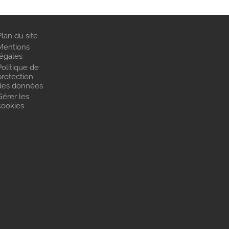
Plan du site
Mentions
légales
Politique de
protection
des données
Gérer les
cookies