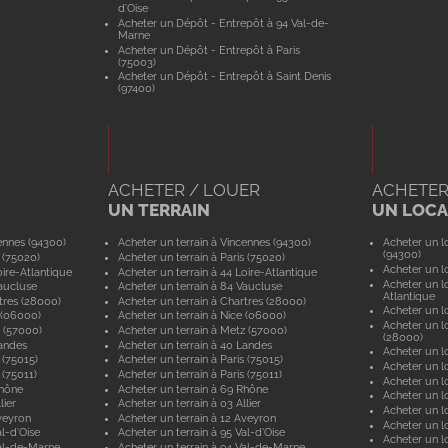
d'Oise
Acheter un Dépôt - Entrepôt à 94 Val-de-
Marne
Acheter un Dépôt - Entrepôt à Paris
(75003)
Acheter un Dépôt - Entrepôt à Saint Denis
(97400)
ACHETER / LOUER
ACHETER
UN TERRAIN
UN LOCAL
ennes (94300)
Acheter un terrain à Vincennes (94300)
Acheter un lo
(94300)
 (75020)
Acheter un terrain à Paris (75020)
Acheter un lo
ire-Atlantique
Acheter un terrain à 44 Loire-Atlantique
Acheter un lo
aucluse
Acheter un terrain à 84 Vaucluse
Atlantique
tres (28000)
Acheter un terrain à Chartres (28000)
Acheter un lo
 (06000)
Acheter un terrain à Nice (06000)
Acheter un lo
 (57000)
Acheter un terrain à Metz (57000)
(28000)
andes
Acheter un terrain à 40 Landes
Acheter un lo
 (75015)
Acheter un terrain à Paris (75015)
Acheter un lo
 (75011)
Acheter un terrain à Paris (75011)
Acheter un lo
Rhône
Acheter un terrain à 69 Rhône
Acheter un lo
lier
Acheter un terrain à 03 Allier
Acheter un lo
veyron
Acheter un terrain à 12 Aveyron
Acheter un l
l-d'Oise
Acheter un terrain à 95 Val-d'Oise
Acheter un lo
al-de-Marne
Acheter un terrain à 94 Val-de-Marne