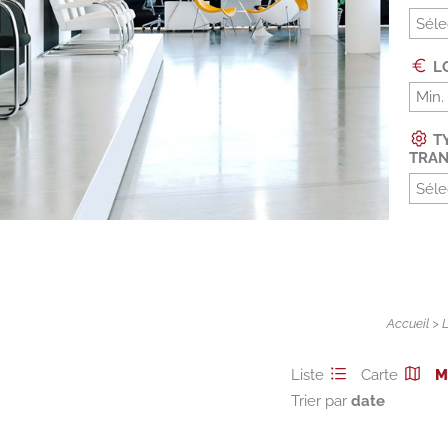
Séle
L
TY
TRAN
Séle
Accueil
>
Liste
Carte
M
Trier par