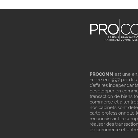
PROCOMM
est une en
créée en 1997 par des
d’affaires indépendant
développer en commu
transaction de biens t
commerce et à l’entrep
nos cabinets sont dét
carte professionnelle l
reconnaissant la com
réaliser des transactio
de commerce et entrep