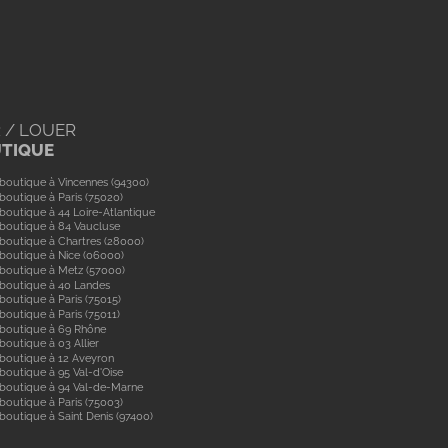
 / LOUER
UTIQUE
boutique à Vincennes (94300)
boutique à Paris (75020)
boutique à 44 Loire-Atlantique
boutique à 84 Vaucluse
boutique à Chartres (28000)
boutique à Nice (06000)
boutique à Metz (57000)
 boutique à 40 Landes
boutique à Paris (75015)
boutique à Paris (75011)
 boutique à 69 Rhône
boutique à 03 Allier
boutique à 12 Aveyron
boutique à 95 Val-d'Oise
 boutique à 94 Val-de-Marne
boutique à Paris (75003)
boutique à Saint Denis (97400)