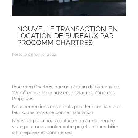
NOUVELLE TRANSACTION EN
LOCATION DE BUREAUX PAR
PROCOMM CHARTRES
Posté le 08 février 2022
Procomm Chartres loue un plateau de bureaux de
116 m² en rez de chaussée, à Chartres, Zone des
Propylées.
Nous remercions nos clients pour leur confiance et
leur souhaitons une bonne installation.
N'hésitez pas à nous contacter ou à nous rendre
visite pour nous confier votre projet en Immobilier
d'Entreprises et Commerces.